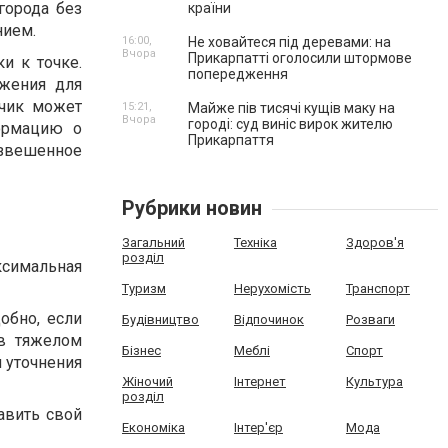
города без
країни
нием.
16:00,
Не ховайтеся під деревами: на
Вчора
Прикарпатті оголосили штормове
и к точке.
попередження
жения для
зчик может
15:21,
Майже пів тисячі кущів маку на
Вчора
городі: суд виніс вирок жителю
ормацию о
Прикарпаття
взвешенное
Рубрики новин
Загальний
Техніка
Здоров'я
розділ
симальная
Туризм
Нерухомість
Транспорт
обно, если
Будівництво
Відпочинок
Розваги
 в тяжелом
Бізнес
Меблі
Спорт
я уточнения
Жіночий
Інтернет
Культура
розділ
авить свой
Економіка
Інтер'єр
Мода