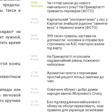
10:00,
Чи готові школи до нового
 пределы.
Сьогодні
навчального року? На Прикарпатті
ы, такси и
тривають перевірки (ФОТО)
18:59,
Карпатський "інопланетянин" у лісі: у
Вчора
Карпатах знайшли рідкісне "свиняче
вухо" з Червоної книги (ФОТО)
жидают на
18:43,
399 тисяч гривень застави не
ет нужной,
Вчора
допомогли: чоловіка зі справи про
атить время
стрілянину на АЗС повторно взяли
під варту
18:00,
На Прикарпатті оголосили
Вчора
надзвичайний рівень пожежної
угой конец
небезпеки
17:30,
Ароматна галета з персиками:
еизвестным
Вчора
простий рецепт літньої випічки до
чаю
сипеды или
16:59,
Освячене яблуко і добрі думки:
Вчора
народні звичаї Яблуневого Спасу
а легковой
го крупнее
16:19,
Без підтвердження військового
Вчора
обліку не обслуговуватимуть: нові
правила для українців за межами