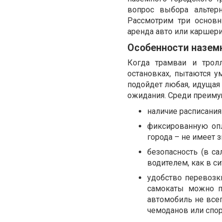
вопрос выбора альтер
Рассмотрим три основн
аренда авто или каршер
Особенности назем
Когда трамваи и трол
остановках, пытаются у
подойдет любая, идущая 
ожидания. Среди преиму
наличие расписания
фиксированную опл
города – не имеет з
безопасность (в с
водителем, как в си
удобство перевозк
самокаты можно пр
автомобиль не всег
чемоданов или спор