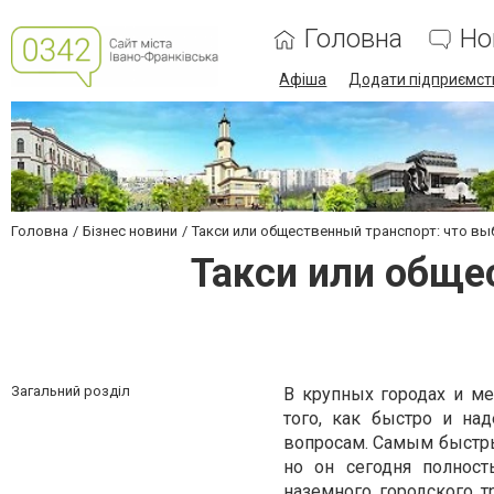
Головна
Но
Афіша
Додати підприємст
Головна
Бізнес новини
Такси или общественный транспорт: что в
Такси или обще
Загальний розділ
В крупных городах и ме
того, как быстро и на
вопросам. Самым быстры
но он сегодня полност
наземного городского 