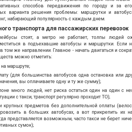
нативных способов передвижения по городу и за его
ых варианта решения проблемы: маршрутки и автобус
инг, набирающий популярность с каждым днем.
ного транспорта для пассажирских перевозок
лейбусы стоят, а метро не работает, толпы людей о
меститься в подъехавшие автобусы и маршрутки. Если н
в том же направлении. Главное - начать двигаться и сокр
ществ можно отметить:
 на маршруте;
ату (для большинства автобусов одна остановка или др
начения, вы оплачиваете одну и ту же сумму);
алоне много людей, нет риска остаться один на один с н
туации с такси, транспорт регулярно проходит ТО);
и крупных предметов без дополнительной оплаты (вело
овозить в больших автобусах, а вот прикрепить их н
да представляется возможным, часто такси не берет ниче
тивных сумок);