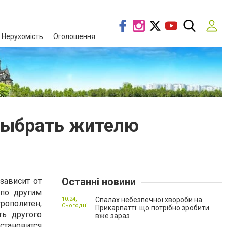
Нерухомість
Оголошення
 выбрать жителю
Останні новини
зависит от
 по другим
10:24,
Спалах небезпечної хвороби на
рополитен,
Сьогодні
Прикарпатті: що потрібно зробити
ть другого
вже зараз
становится