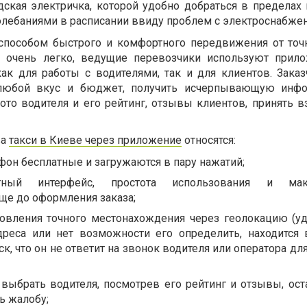
дская электричка, которой удобно добраться в пределах 
олебаниями в расписании ввиду проблем с электроснабже
способом быстрого и комфортного передвижения от точк
е
очень легко, ведущие перевозчики используют прило
ак для работы с водителями, так и для клиентов. Зака
 любой вкус и бюджет, получить исчерпывающую инф
ото водителя и его рейтинг, отзывы клиентов, принять 
ва
такси в Киеве через приложение
относятся:
фон бесплатные и загружаются в пару нажатий;
тный интерфейс, простота использования и мак
ще до оформления заказа;
овления точного местонахождения через геолокацию (уд
дреса или нет возможности его определить, находится
ск, что он не ответит на звонок водителя или оператора дл
выбрать водителя, посмотрев его рейтинг и отзывы, ост
ь жалобу;