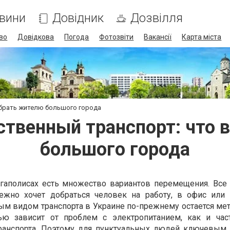
вини
Довідник
Дозвілля
во
Довідкова
Погода
Фотозвіти
Вакансії
Карта міста
ыбрать жителю большого города
ственный транспорт: что
большого города
гаполисах есть множество вариантов перемещения. Все 
дежно хочет добраться человек на работу, в офис или
м видом транспорта в Украине по-прежнему остается мет
ью зависит от проблем с электропитанием, как и час
транспорта. Поэтому для пунктуальных людей ключевым 