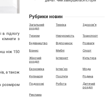
дівчат: чим завершилася історія
Рубрики новин
Загальний
Техніка
Здоров'я
розділ
і в підлогу
Туризм
Нерухомість
Транспорт
 кімнати з
Будівництво
Відпочинок
Розваги
Бізнес
Меблі
Спорт
енш ніж 150
Жіночий
Інтернет
Культура
розділ
Економіка
Інтер'єр
Мода
ів, а також
Кулінарія
Послуги
Родина
Подорожі
Робота
Дитячий
а розміром
розділ
Реклама