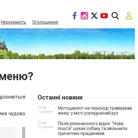
Нерухомість
Оголошення
аменю?
Останні новини
дрізняється
17:40,
Мотоцикліст на переході травмував
7 серпня
 яка чудово
жінку: у місті ускладнений рух
16:58,
Після резонансного відео: "Нова
7 серпня
пошта" шукає собаку та звільнила
причетних працівників