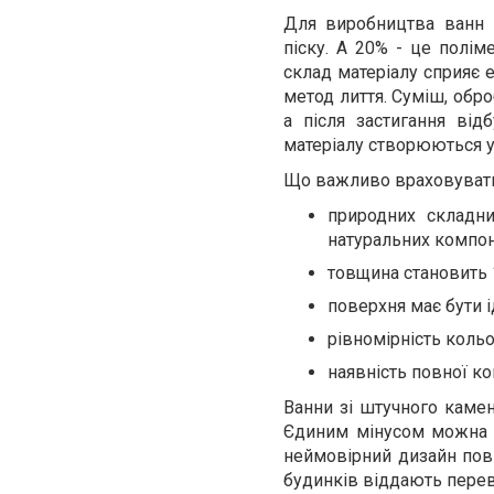
Для виробництва ванн 
піску. А 20% - це полім
склад матеріалу сприяє е
метод лиття. Суміш, обр
а після застигання від
матеріалу створюються у
Що важливо враховувати 
природних складни
натуральних компоне
товщина становить 1
поверхня має бути і
рівномірність кольо
наявність повної ко
Ванни зі штучного камен
Єдиним мінусом можна в
неймовірний дизайн пов
будинків віддають перев