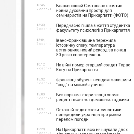
16:46,
Блаженніший Святослав освятив
7 серпня
новий духовний простір для
семінаристів на Прикарпатті (ФОТО)
13:30,
Передчасно пішла з життя студентка
7 серпня
факультету психології з Прикарпаття
13:04,
Івано-Франківщина пережила
7 серпня
історичну спеку: температура
встановила новий рекорд за понад
80 років спостережень
10:12,
На війні помер старший солдат Тарас
7 серпня
Когут із Прикарпаття
15:32,
Франківці обурені: невідомі залишили
6 серпня
"слід" на міській зупинці
15:00,
Без варіння і стерилізації овочів:
6 серпня
рецепт пікантної домашньої аджики
14:37,
Останній подих спеки: синоптики
6 серпня
попередили українців про різкий
перелом погоди
12:28,
На Прикарпатті всю ніч шукали двох
6 серпня