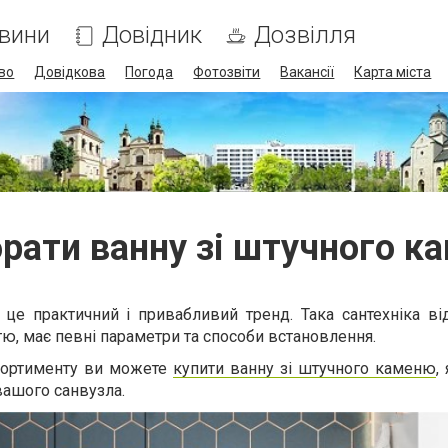
вини
Довідник
Дозвілля
во
Довідкова
Погода
Фотозвіти
Вакансії
Карта міста
брати ванну зі штучного к
 це практичний і привабливий тренд. Така сантехніка ві
тю, має певні параметри та способи встановлення.
сортименту ви можете
купити ванну зі штучного каменю
,
вашого санвузла.