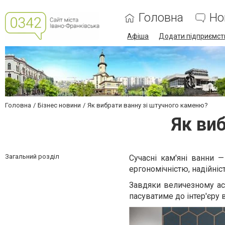
Головна
Но
Афіша
Додати підприємст
Головна
Бізнес новини
Як вибрати ванну зі штучного каменю?
Як ви
Загальний розділ
Сучасні кам'яні ванни —
ергономічністю, надійніс
Завдяки величезному а
пасуватиме до інтер'єру 