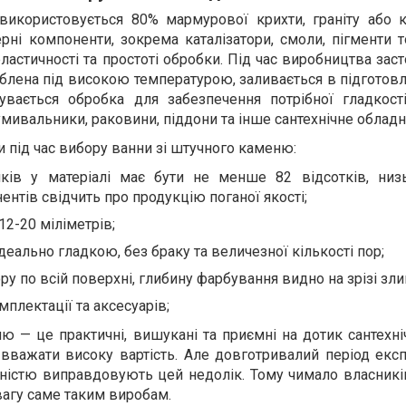
використовується 80% мармурової крихти, граніту або 
ерні компоненти, зокрема каталізатори, смоли, пігменти 
ластичності та простоті обробки. Під час виробництва зас
облена під високою температурою, заливається в підготов
бувається обробка для забезпечення потрібної гладкості
мивальники, раковини, піддони та інше сантехнічне обладн
під час вибору ванни зі штучного каменю:
ків у матеріалі має бути не менше 82 відсотків, низ
нтів свідчить про продукцію поганої якості;
2-20 міліметрів;
деально гладкою, без браку та величезної кількості пор;
ру по всій поверхні, глибину фарбування видно на зрізі зли
мплектації та аксесуарів;
ю — це практичні, вишукані та приємні на дотик сантехні
важати високу вартість. Але довготривалий період експл
ністю виправдовують цей недолік. Тому чимало власників
агу саме таким виробам.