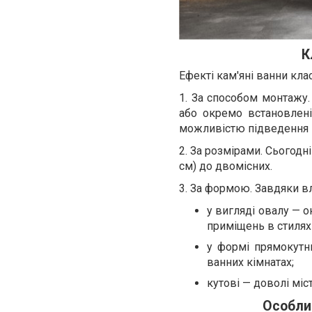
К
Ефекті кам'яні ванни кла
1. За способом монтажу.
або окремо встановлені
можливістю підведення 
2. За розмірами. Сьогодн
см) до двомісних.
3. За формою. Завдяки в
у вигляді овалу — о
приміщень в стилях
у формі прямокутн
ванних кімнатах;
кутові — доволі міс
Особлив