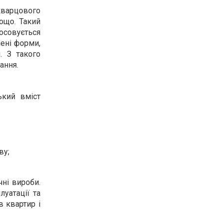
кварцового
тощо. Такий
тосовується
лені форми,
. З такого
ання.
ький вміст
ву;
чні вироби.
уатації та
 квартир і