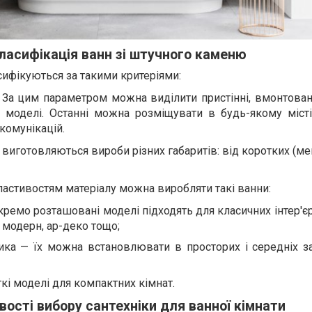
ласифікація ванн зі штучного каменю
сифікуються за такими критеріями:
 За цим параметром можна виділити пристінні, вмонтован
 моделі. Останні можна розміщувати в будь-якому місті
комунікацій.
і виготовляються вироби різних габаритів: від коротких (м
ластивостям матеріалу можна виробляти такі ванни:
кремо розташовані моделі підходять для класичних інтер'єр
 модерн, ар-деко тощо;
ика — їх можна встановлювати в просторих і середніх з
ткі моделі для компактних кімнат.
ості вибору сантехніки для ванної кімнати