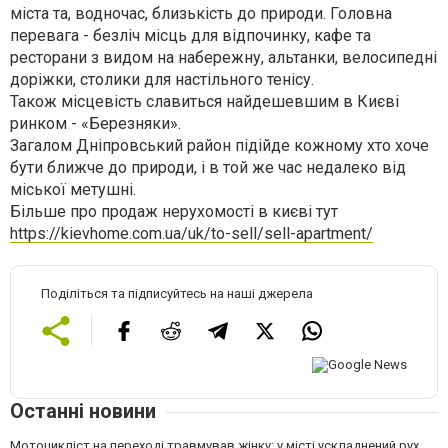
міста та, водночас, близькість до природи. Головна
перевага - безліч місць для відпочинку, кафе та
ресторани з видом на набережну, альтанки, велосипедні
доріжки, столики для настільного тенісу.
Також місцевість славиться найдешевшим в Києві
ринком - «Березняки».
Загалом Дніпровський район підійде кожному хто хоче
бути ближче до природи, і в той же час недалеко від
міської метушні.
Більше про продаж нерухомості в києві тут
https://kievhome.com.ua/uk/to-sell/sell-apartment/
Поділіться та підписуйтесь на наші джерела
Останні новини
Мотоцикліст на переході травмував жінку: у місті ускладнений рух