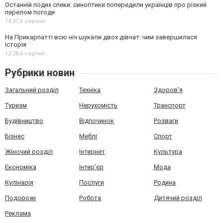
Останній подих спеки: синоптики попередили українців про різкий
перелом погоди
14:37,
6 серпня
На Прикарпатті всю ніч шукали двох дівчат: чим завершилася
історія
12:28,
6 серпня
Рубрики новин
Загальний розділ
Техніка
Здоров'я
Туризм
Нерухомість
Транспорт
Будівництво
Відпочинок
Розваги
Бізнес
Меблі
Спорт
Жіночий розділ
Інтернет
Культура
Економіка
Інтер'єр
Мода
Кулінарія
Послуги
Родина
Подорожі
Робота
Дитячий розділ
Реклама