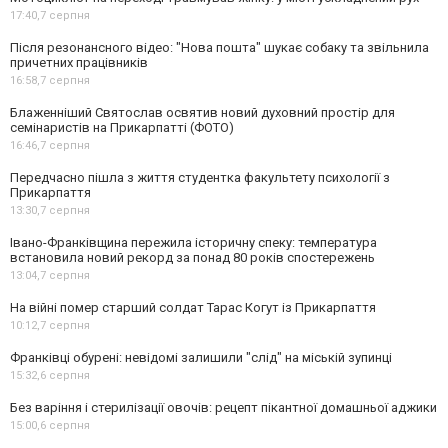
17:40,
7 серпня
Після резонансного відео: "Нова пошта" шукає собаку та звільнила
причетних працівників
16:58,
7 серпня
Блаженніший Святослав освятив новий духовний простір для
семінаристів на Прикарпатті (ФОТО)
16:46,
7 серпня
Передчасно пішла з життя студентка факультету психології з
Прикарпаття
13:30,
7 серпня
Івано-Франківщина пережила історичну спеку: температура
встановила новий рекорд за понад 80 років спостережень
13:04,
7 серпня
На війні помер старший солдат Тарас Когут із Прикарпаття
10:12,
7 серпня
Франківці обурені: невідомі залишили "слід" на міській зупинці
15:32,
6 серпня
Без варіння і стерилізації овочів: рецепт пікантної домашньої аджики
15:00,
6 серпня