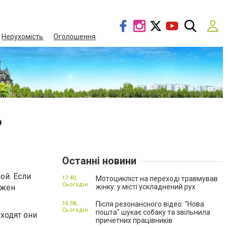
Нерухомість
Оголошення
?
Останні новини
ой. Если
17:40,
Мотоцикліст на переході травмував
Сьогодні
лжен
жінку: у місті ускладнений рух
16:58,
Після резонансного відео: "Нова
Сьогодні
пошта" шукає собаку та звільнила
дходят они
причетних працівників