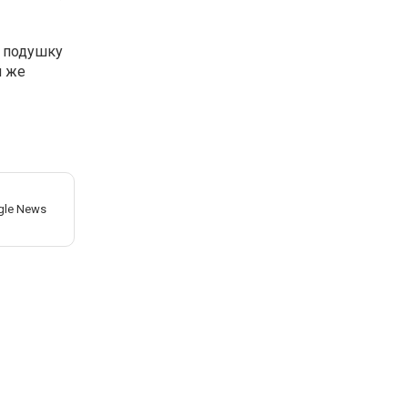
ь подушку
й же