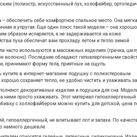
еским (полиэстр, искусственный пух, холофайбер, ортопеди
а – обеспечить себе комфортное спальное место. Она мягка
тичная и упругая. Еще один плюс такой модели – она хорошо
ким образом испаряется, а не задерживается на коже.
тва пуха обеспечат вам прохладу летом и тепло зимой.
и часто используются в массажных изделиях (гречка, шелу
ое волокно). Последние обладают гипоалергенными свойст
и, принимают форму тела, приятные на ощупь.
ь купите в интернет-магазине подушку с полиэстеровым
хорошо сохраняет тепло, ее удобно чистить и ухаживать за
полняют декоративные изделия и подушки для сна. Модел
а ними просто ухаживать. Этот материал гипоаллергенный
абивку с холлофайбером можно купить для детской, цена 
й, гипоаллергенный, не впитывает пот и запахи. По качест
но намного дешевле.
ителям относятся гелевые, латексные, силиконовые. Изде