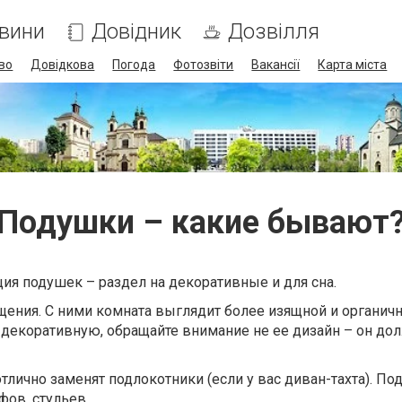
вини
Довідник
Дозвілля
во
Довідкова
Погода
Фотозвіти
Вакансії
Карта міста
Подушки – какие бывают
ия подушек – раздел на декоративные и для сна.
ния. С ними комната выглядит более изящной и органичн
 декоративную, обращайте внимание не ее дизайн – он до
лично заменят подлокотники (если у вас диван-тахта). По
фов, стульев.