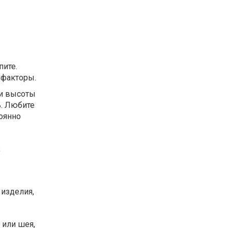
пите.
 факторы.
 и высоты
ь. Любите
оянно
;
изделия,
 или шея,