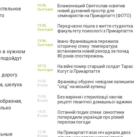
16:46,
Блаженніший Святослав освятив
остельное
Сьогодні
новий духовний простір для
го
семінаристів на Прикарпатті (ФОТО)
13:30,
Передчасно пішла з життя студентка
Сьогодні
факультету психології з Прикарпаття
13:04,
Івано-Франківщина пережила
Сьогодні
історичну спеку: температура
ю в нужном
встановила новий рекорд за понад
80 років спостережень
 подойдут
10:12,
На війні помер старший солдат Тарас
Сьогодні
Когут із Прикарпаття
 дорогу.
15:32,
Франківці обурені: невідомі залишили
а, шелуха.
Вчора
"слід" на міській зупинці
15:00,
Без варіння і стерилізації овочів:
образная,
Вчора
рецепт пікантної домашньої аджики
олько
14:37,
Останній подих спеки: синоптики
Вчора
попередили українців про різкий
перелом погоди
12:28,
На Прикарпатті всю ніч шукали двох
ельные
Вчора