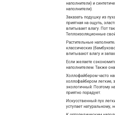
наполнители) и синтетич
наполнители).
Заказать подушку из пух
приятная на ощупь, элас
впитывает влагу. Пот та
Теплоизоляционные свойс
Растительные наполнител
классических (бамбуков
впитывают влагу и запах
Если желаете сэкономит
наполнителем. Также она 
Холлофайбером часто на
холлофайбером легкие, з
экологичный. Поэтому н
приятно порадует.
Искусственный пух легки
уступает натуральному, 
К ортопедическим наполн