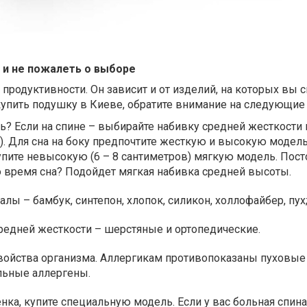
 и не пожалеть о выборе
продуктивности. Он зависит и от изделий, на которых вы с
купить подушку в Киеве, обратите внимание на следующие
ь? Если на спине – выбирайте набивку средней жесткости
в). Для сна на боку предпочтите жесткую и высокую модел
упите невысокую (6 – 8 сантиметров) мягкую модель. Пост
 время сна? Подойдет мягкая набивка средней высоты.
лы – бамбук, синтепон, хлопок, силикон, холлофайбер, пух
редней жесткости – шерстяные и ортопедические.
ойства организма. Аллергикам противопоказаны пуховые 
льные аллергены.
нка, купите специальную модель. Если у вас больная спина