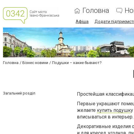
Головна
Но
Афіша
Додати підприємст
Головна
Бізнес новини
Подушки – какие бывают?
Загальний розділ
Простейшая классификац
Первые украшают помеще
желаете
купить подушк
у
вписываться в интерьер.
Декоративные изделия от
и для кресел, уголков, пу