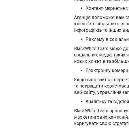
Контент-маркетинг;
Агенція допоможе вам ст
клієнтів ті збільшить вз
інфографіків та інших ви
Рекламу в соціальн
BlackWhite.Team може до
соціальних медіа, таких я
нових клієнтів та збільш
Електронну комерц
Якщо ваш сайт є інтерне
та покращити користуваць
веб-сайту, управління за
Аналітику та відсте
BlackWhite.Team пропонує
маркетингових кампаній.
коригувати свою стратегі