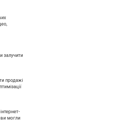
вих
део,
ти залучити
ти продажі
птимізації
інтернет-
 ви могли