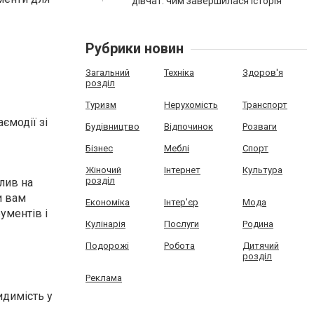
дівчат: чим завершилася історія
Рубрики новин
Загальний
Техніка
Здоров'я
розділ
Туризм
Нерухомість
Транспорт
ємодії зі
Будівництво
Відпочинок
Розваги
Бізнес
Меблі
Спорт
Жіночий
Інтернет
Культура
розділ
лив на
и вам
Економіка
Інтер'єр
Мода
ументів і
Кулінарія
Послуги
Родина
Подорожі
Робота
Дитячий
розділ
Реклама
идимість у