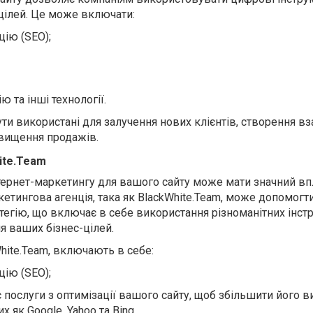
-цілей. Це може включати:
ію (SEO);
 та інші технології.
ти використані для залучення нових клієнтів, створення вза
двищення продажів.
ite.Team
нтернет-маркетингу для вашого сайту може мати значний вп
кетингова агенція, така як BlackWhite.Team, може допомогт
егію, що включає в себе використання різноманітних інстр
я ваших бізнес-цілей.
White.Team, включають в себе:
ію (SEO);
 послуги з оптимізації вашого сайту, щоб збільшити його в
 як Google, Yahoo та Bing.