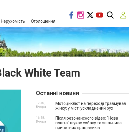
Нерухомість
Оголошення
Black White Team
Останні новини
17:40,
Мотоцикліст на переході травмував
Вчора
жінку: у місті ускладнений рух
16:58,
Після резонансного відео: "Нова
Вчора
пошта" шукає собаку та звільнила
причетних працівників