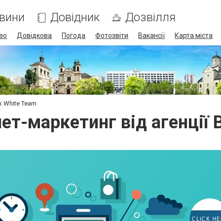
вини
Довідник
Дозвілля
во
Довідкова
Погода
Фотозвіти
Вакансії
Карта міста
k White Team
ет-маркетинг від агенції 