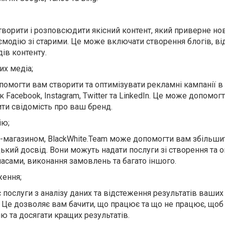
ворити і розповсюдити якісний контент, який приверне но
аємодію зі старими. Це може включати створення блогів, ві
дів контенту.
их медіа;
помогти вам створити та оптимізувати рекламні кампанії в
к Facebook, Instagram, Twitter та LinkedIn. Це може допомог
ити свідомість про ваш бренд.
ію;
т-магазином, BlackWhite.Team може допомогти вам збільши
кий досвід. Вони можуть надати послуги зі створення та о
пасами, виконання замовлень та багато іншого.
ження;
 послуги з аналізу даних та відстеження результатів ваших 
 Це дозволяє вам бачити, що працює та що не працює, щоб
ю та досягати кращих результатів.