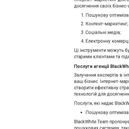
досягнення своїх бізнес
Пошукову оптимізац
Контент-маркетинг;
Соціальні медіа;
Електронну комерцію
Ці інструменти можуть бу
старими клієнтами та пі
Послуги агенції BlackWh
Залучення експертів в і
ваш бізнес. Інтернет-мар
створити ефективну страт
технологій для досягненн
Послуги, які надає Black
Пошукову оптимізац
BlackWhite.Team пропонує
пошукових системах, таких