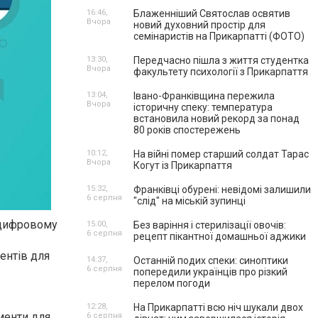
16:46,
Блаженніший Святослав освятив
Вчора
новий духовний простір для
семінаристів на Прикарпатті (ФОТО)
13:30,
Передчасно пішла з життя студентка
Вчора
факультету психології з Прикарпаття
13:04,
Івано-Франківщина пережила
Вчора
історичну спеку: температура
встановила новий рекорд за понад
80 років спостережень
10:12,
На війні помер старший солдат Тарас
Вчора
Когут із Прикарпаття
15:32,
Франківці обурені: невідомі залишили
6 серпня
"слід" на міській зупинці
 цифровому
15:00,
Без варіння і стерилізації овочів:
6 серпня
рецепт пікантної домашньої аджики
ентів для
14:37,
Останній подих спеки: синоптики
6 серпня
попередили українців про різкий
перелом погоди
12:28,
На Прикарпатті всю ніч шукали двох
менти для
6 серпня