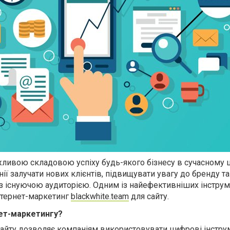
жливою складовою успіху будь-якого бізнесу в сучасному
нії залучати нових клієнтів, підвищувати увагу до бренду та
 існуючою аудиторією. Одним із найефективніших інструм
інтернет-маркетинг
blackwhite.team
для сайту.
нет-маркетингу?
сайту дозволяє компаніям використовувати цифрові інстру