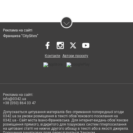
Реклама на сайті
Франшиза "CitySites"
Контакти
Автори проєкту
Реклама на сайті:
info@0342.ua
+38 (050) 864 33 47
Допускається цитування матеріалів без отримання попередньої згоди
0342.ua за умови розміщення в тексті обов'язкового посилання на
0342.ua - Сайт міста Івано-Франківська. Для інтернет-видань обов'язкове
розміщення прямого, відкритого для пошукових систем гіперпосилання
на цитовані статті не нижче другого абзацу в тексті або в якості джерела.
Порушення виняткових прав переслідується Законом.