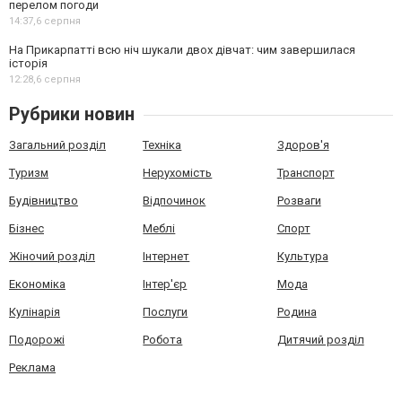
перелом погоди
14:37,
6 серпня
На Прикарпатті всю ніч шукали двох дівчат: чим завершилася
історія
12:28,
6 серпня
Рубрики новин
Загальний розділ
Техніка
Здоров'я
Туризм
Нерухомість
Транспорт
Будівництво
Відпочинок
Розваги
Бізнес
Меблі
Спорт
Жіночий розділ
Інтернет
Культура
Економіка
Інтер'єр
Мода
Кулінарія
Послуги
Родина
Подорожі
Робота
Дитячий розділ
Реклама