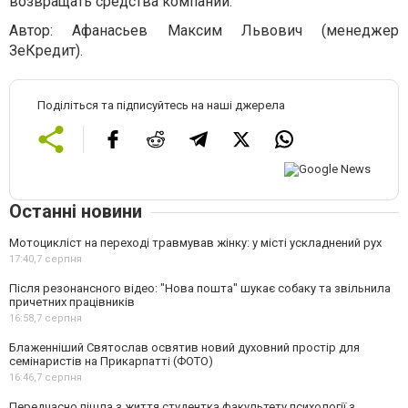
возвращать средства компании.
Автор: Афанасьев Максим Львович (менеджер
ЗеКредит).
Поділіться та підписуйтесь на наші джерела
Останні новини
Мотоцикліст на переході травмував жінку: у місті ускладнений рух
17:40,
7 серпня
Після резонансного відео: "Нова пошта" шукає собаку та звільнила
причетних працівників
16:58,
7 серпня
Блаженніший Святослав освятив новий духовний простір для
семінаристів на Прикарпатті (ФОТО)
16:46,
7 серпня
Передчасно пішла з життя студентка факультету психології з