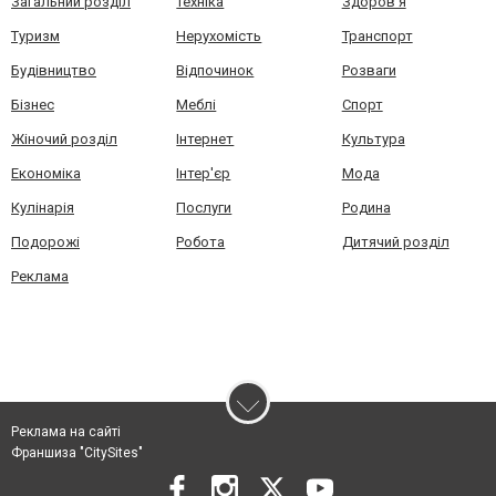
Загальний розділ
Техніка
Здоров'я
Туризм
Нерухомість
Транспорт
Будівництво
Відпочинок
Розваги
Бізнес
Меблі
Спорт
Жіночий розділ
Інтернет
Культура
Економіка
Інтер'єр
Мода
Кулінарія
Послуги
Родина
Подорожі
Робота
Дитячий розділ
Реклама
Реклама на сайті
Франшиза "CitySites"