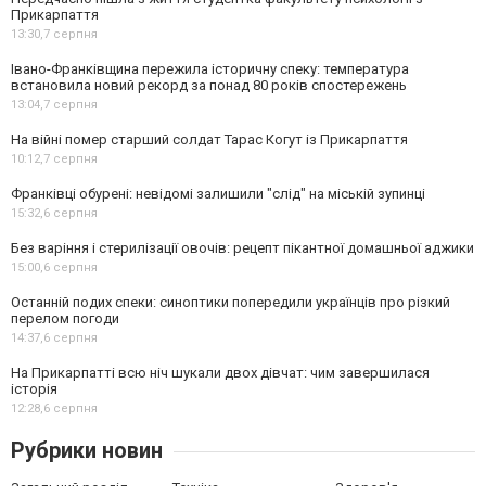
Прикарпаття
13:30,
7 серпня
Івано-Франківщина пережила історичну спеку: температура
встановила новий рекорд за понад 80 років спостережень
13:04,
7 серпня
На війні помер старший солдат Тарас Когут із Прикарпаття
10:12,
7 серпня
Франківці обурені: невідомі залишили "слід" на міській зупинці
15:32,
6 серпня
Без варіння і стерилізації овочів: рецепт пікантної домашньої аджики
15:00,
6 серпня
Останній подих спеки: синоптики попередили українців про різкий
перелом погоди
14:37,
6 серпня
На Прикарпатті всю ніч шукали двох дівчат: чим завершилася
історія
12:28,
6 серпня
Рубрики новин