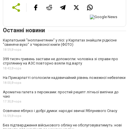
Останні новини
Карпатський "інопланетянин" у лісі: у Карпатах знайшли рідкісне
"свиняче вухо" з Червоної книги (ФОТО)
18:59,
Вчора
399 тисяч гривень застави не допомогли: чоловіка зі справи про
стрілянину на АЗС повторно взяли під варту
18:43,
Вчора
На Прикарпатті оголосили надзвичайний рівень пожежної небезпеки
18:00,
Вчора
Ароматна галета з персиками: простий рецепт літньої випічки до
чаю
17:30,
Вчора
Освячене яблуко і добрі думки: народні звичаї Яблуневого Спасу
16:59,
Вчора
Без підтвердження військового обліку не обслуговуватимуть: нові