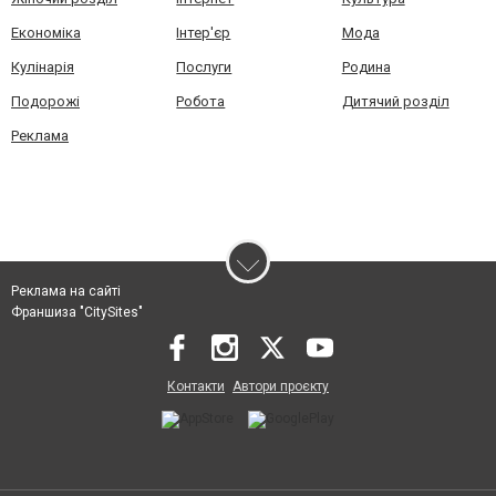
Економіка
Інтер'єр
Мода
Кулінарія
Послуги
Родина
Подорожі
Робота
Дитячий розділ
Реклама
Реклама на сайті
Франшиза "CitySites"
Контакти
Автори проєкту