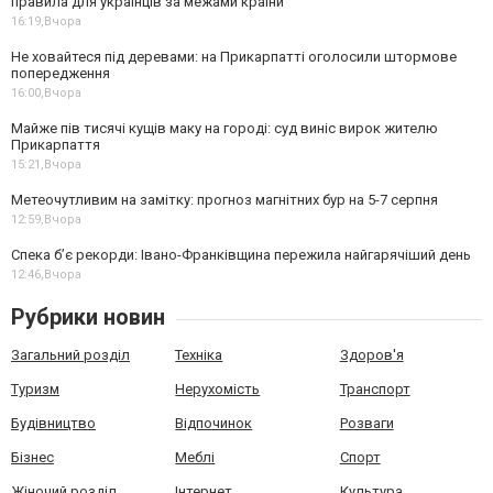
правила для українців за межами країни
16:19,
Вчора
Не ховайтеся під деревами: на Прикарпатті оголосили штормове
попередження
16:00,
Вчора
Майже пів тисячі кущів маку на городі: суд виніс вирок жителю
Прикарпаття
15:21,
Вчора
Метеочутливим на замітку: прогноз магнітних бур на 5-7 серпня
12:59,
Вчора
Спека б’є рекорди: Івано-Франківщина пережила найгарячіший день
12:46,
Вчора
Рубрики новин
Загальний розділ
Техніка
Здоров'я
Туризм
Нерухомість
Транспорт
Будівництво
Відпочинок
Розваги
Бізнес
Меблі
Спорт
Жіночий розділ
Інтернет
Культура