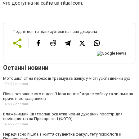
что доступна на сайте ua-ritual.com.
Поділіться та підписуйтесь на наші джерела
Останні новини
Мотоцикліст на переході травмував жінку: у місті ускладнений рух
17:40,
7 серпня
Після резонансного відео: "Нова пошта" шукає собаку та звільнила
причетних працівників
16:58,
7 серпня
Блаженніший Святослав освятив новий духовний простір для
семінаристів на Прикарпатті (ФОТО)
16:46,
7 серпня
Передчасно пішла з життя студентка факультету психології з
Прикарпаття