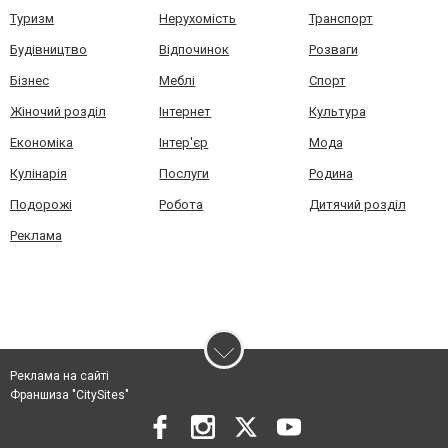
Туризм
Нерухомість
Транспорт
Будівництво
Відпочинок
Розваги
Бізнес
Меблі
Спорт
Жіночий розділ
Інтернет
Культура
Економіка
Інтер'єр
Мода
Кулінарія
Послуги
Родина
Подорожі
Робота
Дитячий розділ
Реклама
Реклама на сайті
Франшиза "CitySites"