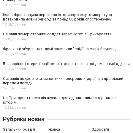
13:30,
7 серпня
Івано-Франківщина пережила історичну спеку: температура
встановила новий рекорд за понад 80 років спостережень
13:04,
7 серпня
На війні помер старший солдат Тарас Когут із Прикарпаття
10:12,
7 серпня
Франківці обурені: невідомі залишили "слід" на міській зупинці
15:32,
6 серпня
Без варіння і стерилізації овочів: рецепт пікантної домашньої аджики
15:00,
6 серпня
Останній подих спеки: синоптики попередили українців про різкий
перелом погоди
14:37,
6 серпня
На Прикарпатті всю ніч шукали двох дівчат: чим завершилася
історія
12:28,
6 серпня
Рубрики новин
Загальний розділ
Техніка
Здоров'я