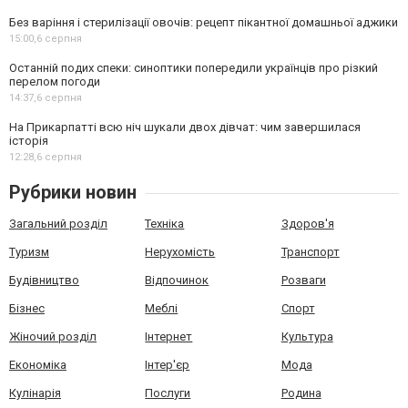
Без варіння і стерилізації овочів: рецепт пікантної домашньої аджики
15:00,
6 серпня
Останній подих спеки: синоптики попередили українців про різкий
перелом погоди
14:37,
6 серпня
На Прикарпатті всю ніч шукали двох дівчат: чим завершилася
історія
12:28,
6 серпня
Рубрики новин
Загальний розділ
Техніка
Здоров'я
Туризм
Нерухомість
Транспорт
Будівництво
Відпочинок
Розваги
Бізнес
Меблі
Спорт
Жіночий розділ
Інтернет
Культура
Економіка
Інтер'єр
Мода
Кулінарія
Послуги
Родина