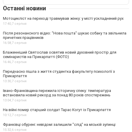
Останні новини
Мотоцикліст на переході травмував жінку: у місті ускладнений рух
17:40,
7 серпня
Після резонансного відео: "Нова пошта" шукає собаку та звільнила
причетних працівників
16:58,
7 серпня
Блаженніший Святослав освятив новий духовний простір для
семінаристів на Прикарпатті (ФОТО)
16:46,
7 серпня
Передчасно пішла з життя студентка факультету психології з
Прикарпаття
13:30,
7 серпня
Івано-Франківщина пережила історичну спеку: температура
встановила новий рекорд за понад 80 років спостережень
13:04,
7 серпня
На війні помер старший солдат Тарас Когут із Прикарпаття
10:12,
7 серпня
Франківці обурені: невідомі залишили "слід" на міській зупинці
15:32,
6 серпня