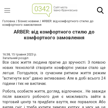
Головна
Бізнес новини
ARBER: від комфортного стилю до
комфортного замовлення
ARBER: від комфортного стилю до
комфортного замовлення
16:38,
15 травня 2023 р.
Загальний розділ
Все своє життя людина прагне до зручності. З появою
нових технологій створити комфортні умови стало ще
легше. Погодьтеся, із сучасним ритмом життя режим
“встигнути все” давно активовано. Але в добі всього 24
години і тих не вистачає.
Робота, особисте життя, догляд, відпочинок… Не завжди
після важкого робочого дня є можливість зайти в
торговий центр та придбати взуття, яке порвалося. Або
випав сніг і треба купити зимову куртку, а часу на це