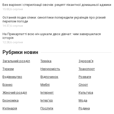
Без варіння і стерилізації овочів: рецепт пікантної домашньої аджики
15:00,
6 серпня
Останній подих спеки: синоптики попередили українців про різкий
перелом погоди
14:37,
6 серпня
На Прикарпатті всю ніч шукали двох дівчат: чим завершилася
історія
12:28,
6 серпня
Рубрики новин
Загальний розділ
Техніка
Здоров'я
Туризм
Нерухомість
Транспорт
Будівництво
Відпочинок
Розваги
Бізнес
Меблі
Спорт
Жіночий розділ
Інтернет
Культура
Економіка
Інтер'єр
Мода
Кулінарія
Послуги
Родина