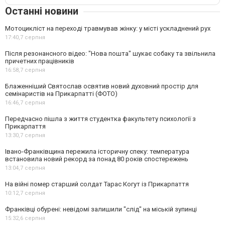
Останні новини
Мотоцикліст на переході травмував жінку: у місті ускладнений рух
17:40,
7 серпня
Після резонансного відео: "Нова пошта" шукає собаку та звільнила
причетних працівників
16:58,
7 серпня
Блаженніший Святослав освятив новий духовний простір для
семінаристів на Прикарпатті (ФОТО)
16:46,
7 серпня
Передчасно пішла з життя студентка факультету психології з
Прикарпаття
13:30,
7 серпня
Івано-Франківщина пережила історичну спеку: температура
встановила новий рекорд за понад 80 років спостережень
13:04,
7 серпня
На війні помер старший солдат Тарас Когут із Прикарпаття
10:12,
7 серпня
Франківці обурені: невідомі залишили "слід" на міській зупинці
15:32,
6 серпня