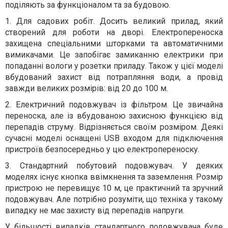
поділяють за функціоналом та за будовою.
1. Для садових робіт. Досить великий прилад, який
створений для роботи на дворі. Електропереноска
захищена спеціальними шторками та автоматичними
вимикачами. Це запобігає замиканню електрики при
попаданні вологи у розетки приладу. Також у цієї моделі
вбудований захист від потрапляння води, а провід
завжди великих розмірів: від 20 до 100 м.
2. Електричний подовжувач із фільтром. Це звичайна
переноска, але із вбудованою захисною функцією від
перепадів струму. Відрізняється своїм розміром. Деякі
сучасні моделі оснащені USB входом для підключення
пристроїв безпосередньо у цю електропереноску.
3. Стандартний побутовий подовжувач. У деяких
моделях існує кнопка ввімкнення та заземлення. Розмір
пристрою не перевищує 10 м, це практичний та зручний
подовжувач. Але потрібно розуміти, що техніка у такому
випадку не має захисту від перепадів напруги.
У більшості випадків стандартного подовжувача буде