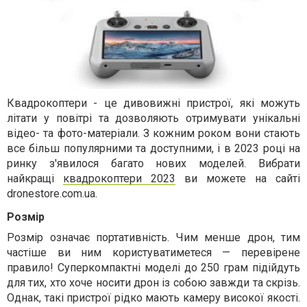
Квадрокоптери - це дивовижні пристрої, які можуть
літати у повітрі та дозволяють отримувати унікальні
відео- та фото-матеріали. З кожним роком вони стають
все більш популярними та доступними, і в 2023 році на
ринку з'явилося багато нових моделей.
Вибрати
найкращі
квадрокоптери 2023
ви можете на сайті
dronestore.com.ua.
Розмір
Розмір означає портативність. Чим менше дрон, тим
частіше ви ним користуватиметеся — перевірене
правило! Суперкомпактні моделі до 250 грам підійдуть
для тих, хто хоче носити дрон із собою завжди та скрізь.
Однак, такі пристрої рідко мають камеру високої якості.