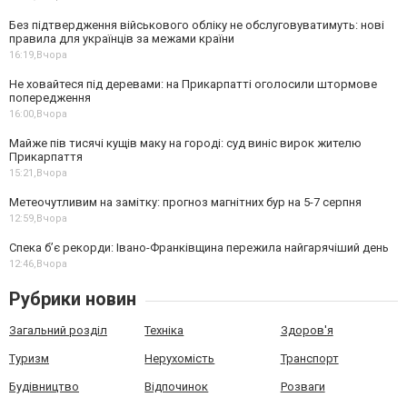
Без підтвердження військового обліку не обслуговуватимуть: нові
правила для українців за межами країни
16:19,
Вчора
Не ховайтеся під деревами: на Прикарпатті оголосили штормове
попередження
16:00,
Вчора
Майже пів тисячі кущів маку на городі: суд виніс вирок жителю
Прикарпаття
15:21,
Вчора
Метеочутливим на замітку: прогноз магнітних бур на 5-7 серпня
12:59,
Вчора
Спека б’є рекорди: Івано-Франківщина пережила найгарячіший день
12:46,
Вчора
Рубрики новин
Загальний розділ
Техніка
Здоров'я
Туризм
Нерухомість
Транспорт
Будівництво
Відпочинок
Розваги