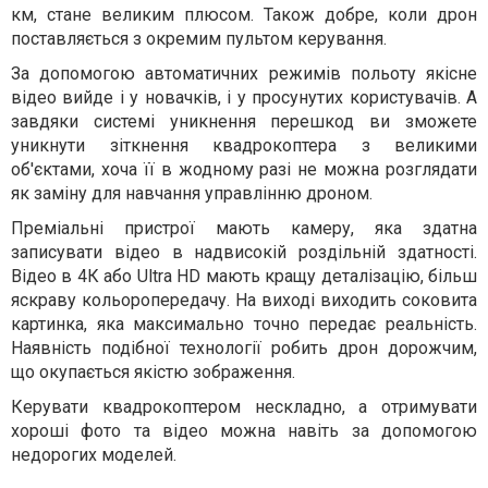
км, стане великим плюсом. Також добре, коли дрон
поставляється з окремим пультом керування.
За допомогою автоматичних режимів польоту якісне
відео вийде і у новачків, і у просунутих користувачів. А
завдяки системі уникнення перешкод ви зможете
уникнути зіткнення квадрокоптера з великими
об'єктами, хоча її в жодному разі не можна розглядати
як заміну для навчання управлінню дроном.
Преміальні пристрої мають камеру, яка здатна
записувати відео в надвисокій роздільній здатності.
Відео в 4К або Ultra HD мають кращу деталізацію, більш
яскраву кольоропередачу. На виході виходить соковита
картинка, яка максимально точно передає реальність.
Наявність подібної технології робить дрон дорожчим,
що окупається якістю зображення.
Керувати квадрокоптером нескладно, а отримувати
хороші фото та відео можна навіть за допомогою
недорогих моделей.