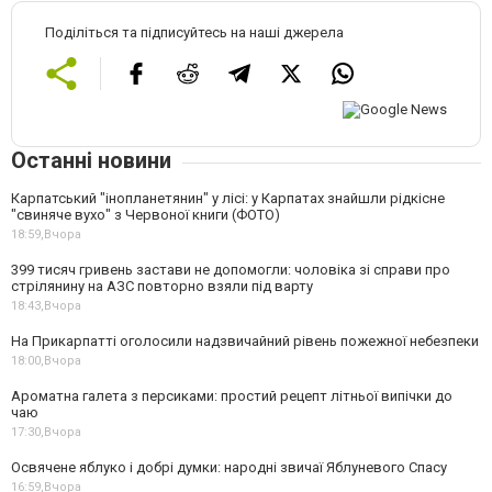
Поділіться та підписуйтесь на наші джерела
Останні новини
Карпатський "інопланетянин" у лісі: у Карпатах знайшли рідкісне
"свиняче вухо" з Червоної книги (ФОТО)
18:59,
Вчора
399 тисяч гривень застави не допомогли: чоловіка зі справи про
стрілянину на АЗС повторно взяли під варту
18:43,
Вчора
На Прикарпатті оголосили надзвичайний рівень пожежної небезпеки
18:00,
Вчора
Ароматна галета з персиками: простий рецепт літньої випічки до
чаю
17:30,
Вчора
Освячене яблуко і добрі думки: народні звичаї Яблуневого Спасу
16:59,
Вчора