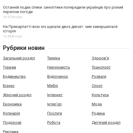
Останній подих спеки: синоптики попередили українців про різкий
перелом погоди
14:37,
Вчора
На Прикарпатті всю ніч шукали двох дівчат: чим завершилася
історія
12:28,
Вчора
Рубрики новин
Загальний розділ
Техніка
Здоров'я
Туризм
Нерухомість
Транспорт
Будівництво
Відпочинок
Розваги
Бізнес
Меблі
Спорт
Жіночий розділ
Інтернет
Культура
Економіка
Інтер'єр
Мода
Кулінарія
Послуги
Родина
Подорожі
Робота
Дитячий розділ
Реклама