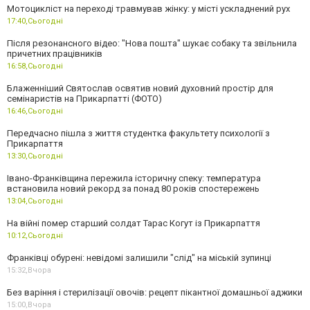
Мотоцикліст на переході травмував жінку: у місті ускладнений рух
17:40,
Сьогодні
Після резонансного відео: "Нова пошта" шукає собаку та звільнила
причетних працівників
16:58,
Сьогодні
Блаженніший Святослав освятив новий духовний простір для
семінаристів на Прикарпатті (ФОТО)
16:46,
Сьогодні
Передчасно пішла з життя студентка факультету психології з
Прикарпаття
13:30,
Сьогодні
Івано-Франківщина пережила історичну спеку: температура
встановила новий рекорд за понад 80 років спостережень
13:04,
Сьогодні
На війні помер старший солдат Тарас Когут із Прикарпаття
10:12,
Сьогодні
Франківці обурені: невідомі залишили "слід" на міській зупинці
15:32,
Вчора
Без варіння і стерилізації овочів: рецепт пікантної домашньої аджики
15:00,
Вчора