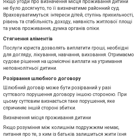
Якщо угоди про визначення місця проживання дитини
не було досягнуто, то її визначатиме районний суд.
Враховуватимуться: інтереси дітей, ступінь прихильності,
рівень та стабільність доходу, наявність житлової площі
та умов проживання, думка органів опіки.
Стягнення аліментів
Послуги юриста дозволять виплатити гроші, необхідні
для догляду, лікування, навчання, виховання. Отримаємо
судове рішення на щомісячні виплати на утримання
неповнолітньої дитини.
Розірвання шлюбного договору
Шлюбний договір може бути розірваний у разі
суттєвого порушення договору іншою стороною. При
цьому суттєвим визнається таке порушення, яке
спричиняє іншій стороні збитки.
Визначення місця проживання дитини
Якщо розуміння між колишнім подружжям немає,
питання про те, з ким із батьків залишиться жити їхня