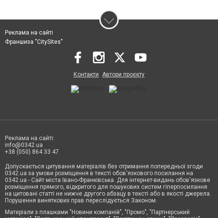
Реклама на сайті
Франшиза "CitySites"
Контакти
Автори проєкту
Реклама на сайті:
info@0342.ua
+38 (050) 864 33 47
Допускається цитування матеріалів без отримання попередньої згоди
0342.ua за умови розміщення в тексті обов'язкового посилання на
0342.ua - Сайт міста Івано-Франківська. Для інтернет-видань обов'язкове
розміщення прямого, відкритого для пошукових систем гіперпосилання
на цитовані статті не нижче другого абзацу в тексті або в якості джерела.
Порушення виняткових прав переслідується Законом.
Матеріали з плашками "Новини компаній", "Промо", "Партнерський