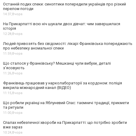
Останній подих спеки: синоптики попередили українців про різкий
перелом погоди
14:37,
Вчора
На Прикарпатті всю ніч шукали двох дівчат: чим завершилася
історія
12:28,
Вчора
Людей привозять без свідомості: лікарі Франківська попереджають
про небезпеку аномальної спеки
11:59,
Вчора
Що сталося у Франківську? Мешканці чули вибухи, деталі
з’ясовують
11:26,
Вчора
Франківець працював у нарколабораторії за кордоном: поліція
викрила міжнародний канал (ВІДЕО)
11:15,
Вчора
Що робили українці на Яблуневий Спас: таємничі традиції, прикмети
та ритуали
11:00,
Вчора
Спалах небезпечної хвороби на Прикарпатті: що потрібно зробити
вже зараз
10:24,
Вчора