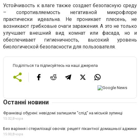
Устойчивость к влаге также создает безопасную среду
– сопротивляемость негативной микрофлоре
практически идеальна. Не проникает плесень, не
возникают грибковые очаги заражения. А это не только
улучшает внешний вид комнат или фасада, но и
обеспечивает гигиеничность, высокий уровень
биологической безопасности для пользователя.
Поділіться та підписуйтесь на наші джерела
Останні новини
Франківці обурені: невідомі залишили "слід" на міській зупинці
15:32,
Вчора
Без варіння і стерилізації овочів: рецепт пікантної домашньої аджики
15:00,
Вчора