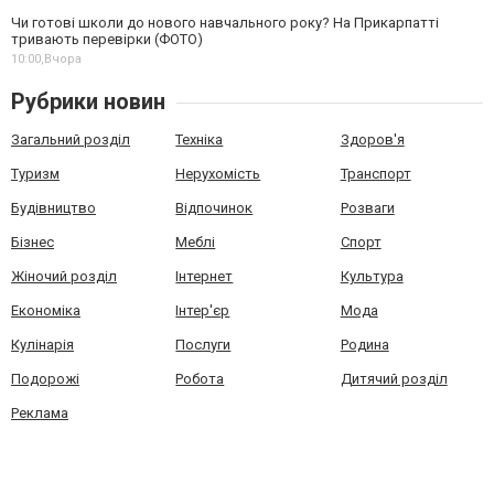
Чи готові школи до нового навчального року? На Прикарпатті
тривають перевірки (ФОТО)
10:00,
Вчора
Рубрики новин
Загальний розділ
Техніка
Здоров'я
Туризм
Нерухомість
Транспорт
Будівництво
Відпочинок
Розваги
Бізнес
Меблі
Спорт
Жіночий розділ
Інтернет
Культура
Економіка
Інтер'єр
Мода
Кулінарія
Послуги
Родина
Подорожі
Робота
Дитячий розділ
Реклама