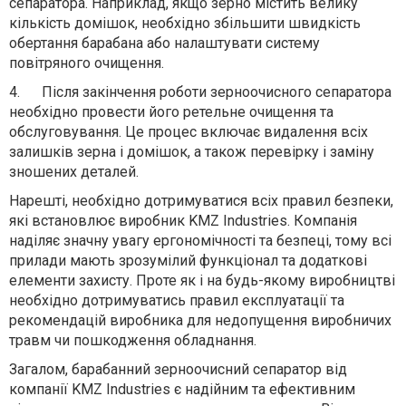
сепаратора. Наприклад, якщо зерно містить велику
кількість домішок, необхідно збільшити швидкість
обертання барабана або налаштувати систему
повітряного очищення.
4.
Після закінчення роботи зерноочисного сепаратора
необхідно провести його ретельне очищення та
обслуговування. Це процес включає видалення всіх
залишків зерна і домішок, а також перевірку і заміну
зношених деталей.
Нарешті, необхідно дотримуватися всіх правил безпеки,
які встановлює виробник KMZ Industries. Компанія
наділяє значну увагу ергономічності та безпеці, тому всі
прилади мають зрозумілий функціонал та додаткові
елементи захисту. Проте як і на будь-якому виробництві
необхідно дотримуватись правил експлуатації та
рекомендацій виробника для недопущення виробничих
травм чи пошкодження обладнання.
Загалом, барабанний зерноочисний сепаратор від
компанії KMZ Industries є надійним та ефективним