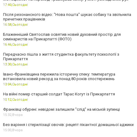
17:40,
Сьогодні
Після резонансного відео: "Нова пошта" шукає собаку та звільнила
причетних працівників
16:58,
Сьогодні
Блаженніший Святослав освятив новий духовний простір для
семінаристів на Прикарпатті (ФОТО)
16:46,
Сьогодні
Передчасно пішла з життя студентка факультету психології з
Прикарпаття
13:30,
Сьогодні
Івано-Франківщина пережила історичну спеку: температура
встановила новий рекорд за понад 80 років спостережень
13:04,
Сьогодні
На війні помер старший солдат Тарас Когут із Прикарпаття
10:12,
Сьогодні
Франківці обурені: невідомі залишили "слід" на міській зупинці
15:32,
Вчора
Без варіння і стерилізації овочів: рецепт пікантної домашньої аджики
15:00,
Вчора