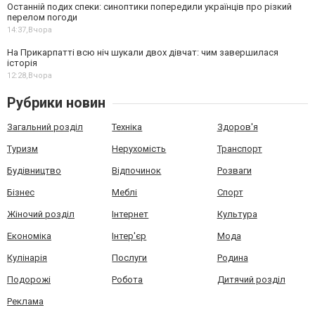
Останній подих спеки: синоптики попередили українців про різкий
перелом погоди
14:37,
Вчора
На Прикарпатті всю ніч шукали двох дівчат: чим завершилася
історія
12:28,
Вчора
Рубрики новин
Загальний розділ
Техніка
Здоров'я
Туризм
Нерухомість
Транспорт
Будівництво
Відпочинок
Розваги
Бізнес
Меблі
Спорт
Жіночий розділ
Інтернет
Культура
Економіка
Інтер'єр
Мода
Кулінарія
Послуги
Родина
Подорожі
Робота
Дитячий розділ
Реклама