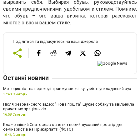
выразить себя. Выбирая обувь, руководствуйтесь
своими предпочтениями, удобством и стилем. Помните,
что обувь – это ваша визитка, которая расскажет
многое о вас и вашем стиле.
Поділіться та підписуйтесь на наші джерела
Останні новини
Мотоцикліст на переході травмував жінку: у місті ускладнений рух
17:40,
Сьогодні
Після резонансного відео: "Нова пошта" шукає собаку та звільнила
причетних працівників
16:58,
Сьогодні
Блаженніший Святослав освятив новий духовний простір для
семінаристів на Прикарпатті (ФОТО)
16:46,
Сьогодні