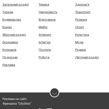
Загальний розділ
Техніка
Здоров'я
Туризм
Нерухомість
Транспорт
Будівництво
Відпочинок
Розваги
Бізнес
Меблі
Спорт
Жіночий розділ
Інтернет
Культура
Економіка
Інтер'єр
Мода
Кулінарія
Послуги
Родина
Подорожі
Робота
Дитячий розділ
Реклама
Реклама на сайті
Франшиза "CitySites"