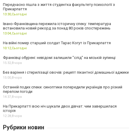
Передчасно пішла з життя студентка факультету психології з
Прикарпаття
13:30,
Сьогодні
Івано-Франківщина пережила історичну спеку: температура
встановила новий рекорд за понад 80 років спостережень
13:04,
Сьогодні
На війні помер старший солдат Тарас Когут із Прикарпаття
10:12,
Сьогодні
Франківці обурені: невідомі залишили "слід" на міській зупинці
15:32,
Вчора
Без варіння і стерилізації овочів: рецепт пікантної домашньої аджики
15:00,
Вчора
Останній подих спеки: синоптики попередили українців про різкий
перелом погоди
14:37,
Вчора
На Прикарпатті всю ніч шукали двох дівчат: чим завершилася
історія
12:28,
Вчора
Рубрики новин