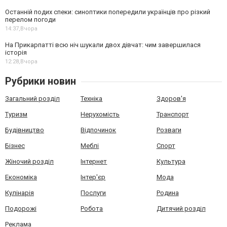
Останній подих спеки: синоптики попередили українців про різкий
перелом погоди
14:37,
Вчора
На Прикарпатті всю ніч шукали двох дівчат: чим завершилася
історія
12:28,
Вчора
Рубрики новин
Загальний розділ
Техніка
Здоров'я
Туризм
Нерухомість
Транспорт
Будівництво
Відпочинок
Розваги
Бізнес
Меблі
Спорт
Жіночий розділ
Інтернет
Культура
Економіка
Інтер'єр
Мода
Кулінарія
Послуги
Родина
Подорожі
Робота
Дитячий розділ
Реклама