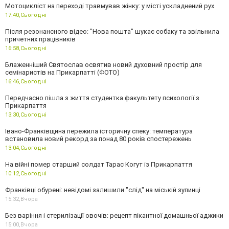
Мотоцикліст на переході травмував жінку: у місті ускладнений рух
17:40,
Сьогодні
Після резонансного відео: "Нова пошта" шукає собаку та звільнила
причетних працівників
16:58,
Сьогодні
Блаженніший Святослав освятив новий духовний простір для
семінаристів на Прикарпатті (ФОТО)
16:46,
Сьогодні
Передчасно пішла з життя студентка факультету психології з
Прикарпаття
13:30,
Сьогодні
Івано-Франківщина пережила історичну спеку: температура
встановила новий рекорд за понад 80 років спостережень
13:04,
Сьогодні
На війні помер старший солдат Тарас Когут із Прикарпаття
10:12,
Сьогодні
Франківці обурені: невідомі залишили "слід" на міській зупинці
15:32,
Вчора
Без варіння і стерилізації овочів: рецепт пікантної домашньої аджики
15:00,
Вчора