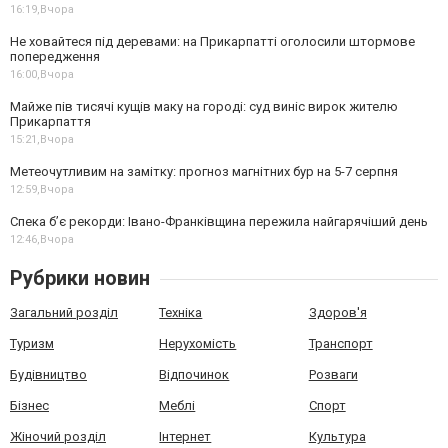
16:19,
Вчора
Не ховайтеся під деревами: на Прикарпатті оголосили штормове
попередження
16:00,
Вчора
Майже пів тисячі кущів маку на городі: суд виніс вирок жителю
Прикарпаття
15:21,
Вчора
Метеочутливим на замітку: прогноз магнітних бур на 5-7 серпня
12:59,
Вчора
Спека б’є рекорди: Івано-Франківщина пережила найгарячіший день
12:46,
Вчора
Рубрики новин
Загальний розділ
Техніка
Здоров'я
Туризм
Нерухомість
Транспорт
Будівництво
Відпочинок
Розваги
Бізнес
Меблі
Спорт
Жіночий розділ
Інтернет
Культура