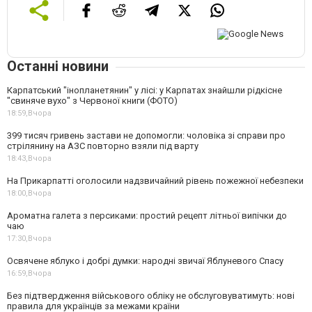
Останні новини
Карпатський "інопланетянин" у лісі: у Карпатах знайшли рідкісне
"свиняче вухо" з Червоної книги (ФОТО)
18:59,
Вчора
399 тисяч гривень застави не допомогли: чоловіка зі справи про
стрілянину на АЗС повторно взяли під варту
18:43,
Вчора
На Прикарпатті оголосили надзвичайний рівень пожежної небезпеки
18:00,
Вчора
Ароматна галета з персиками: простий рецепт літньої випічки до
чаю
17:30,
Вчора
Освячене яблуко і добрі думки: народні звичаї Яблуневого Спасу
16:59,
Вчора
Без підтвердження військового обліку не обслуговуватимуть: нові
правила для українців за межами країни