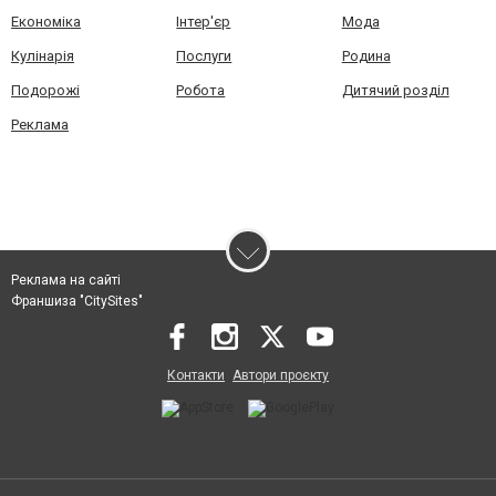
Економіка
Інтер'єр
Мода
Кулінарія
Послуги
Родина
Подорожі
Робота
Дитячий розділ
Реклама
Реклама на сайті
Франшиза "CitySites"
Контакти
Автори проєкту