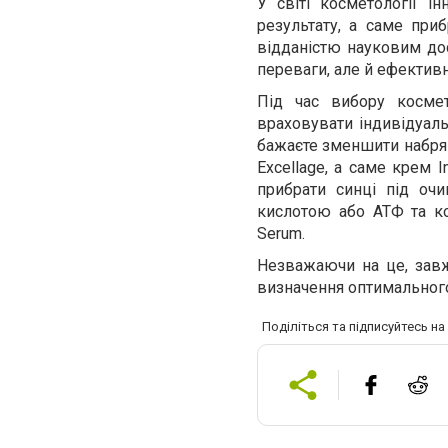
У світі косметології 
результату, а саме при
відданістю науковим до
переваги, але й ефектив
Під час вибору косме
враховувати індивідуаль
бажаєте зменшити набрякл
Excellage, а саме крем I
прибрати синці під оч
кислотою або АТФ та ко
Serum
.
Незважаючи на це, зав
визначення оптимального
Поділіться та підписуйтесь н