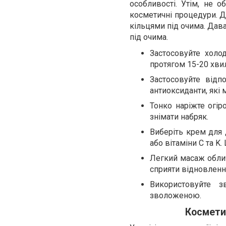
особливості.
Утім, не о
косметичні процедури.
Д
кільцями під очима. Дава
під очима.
Застосовуйте холо
протягом 15-20 хви
Застосовуйте відпо
антиоксиданти, які
Тонко наріжте огіро
знімати набряк.
Виберіть крем для д
або вітаміни
C
та
K
.
Легкий масаж обли
сприяти відновленн
Використовуйте 
зволоженою.
Космети