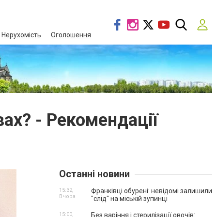
Нерухомість
Оголошення
вах? - Рекомендації
Останні новини
15:32,
Франківці обурені: невідомі залишили
Вчора
"слід" на міській зупинці
15:00,
Без варіння і стерилізації овочів: