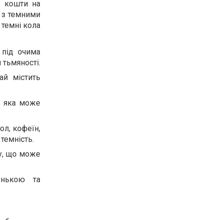
і кошти на
 з темними
 темні кола
 під очима
 тьмяності.
ай містить
у, яка може
ол, кофеїн,
темність.
у, що може
енькою та