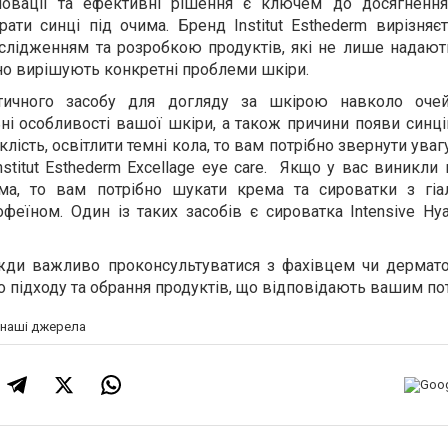
інновації та ефективні рішення є ключем до досягненн
брати синці під очима. Бренд
Institut
Esthederm
вирізняє
слідженням та розробкою продуктів, які не лише надають
но вирішують конкретні проблеми шкіри.
тичного засобу для догляду за шкірою навколо оче
ні особливості вашої шкіри, а також причини появи синці
ість, освітлити темні кола, то вам потрібно звернути увагу
nstitut Esthederm Excellage eye care.
Якщо у вас виникли п
има, то вам потрібно шукати крема та сироватки з гі
феїном. Один із таких засобів є сироватка
Intensive
Hya
жди важливо проконсультуватися з фахівцем чи дермат
 підходу та обрання продуктів, що відповідають вашим по
а наші джерела