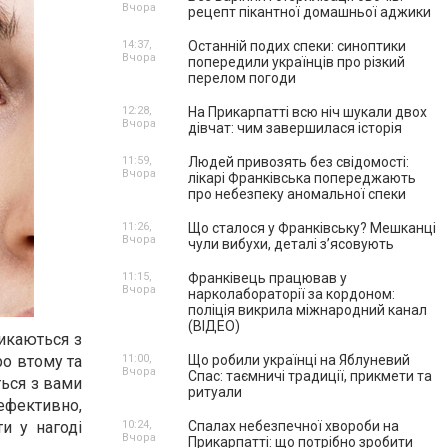
Вчора
рецепт пікантної домашньої аджики
14:37,
Останній подих спеки: синоптики
Вчора
попередили українців про різкий
перелом погоди
12:28,
На Прикарпатті всю ніч шукали двох
Вчора
дівчат: чим завершилася історія
11:59,
Людей привозять без свідомості:
Вчора
лікарі Франківська попереджають
про небезпеку аномальної спеки
11:26,
Що сталося у Франківську? Мешканці
Вчора
чули вибухи, деталі з’ясовують
11:15,
Франківець працював у
Вчора
нарколабораторії за кордоном:
поліція викрила міжнародний канал
(ВІДЕО)
тикаються з
ро втому та
11:00,
Що робили українці на Яблуневий
Вчора
Спас: таємничі традиції, прикмети та
ься з вами
ритуали
ефективно,
и у нагоді
10:24,
Спалах небезпечної хвороби на
Вчора
Прикарпатті: що потрібно зробити