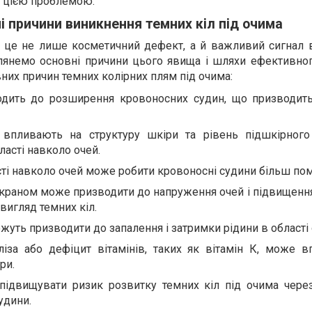
із цією проблемою.
і причини виникнення темних кіл під очима
 це не лише косметичний дефект, а й важливий сигнал 
лянемо основні причини цього явища і шляхи ефективного
них причин темних колірних плям під очима:
одить до розширення кровоносних судин, що призводит
 впливають на структуру шкіри та рівень підшкірног
ласті навколо очей.
сті навколо очей може робити кровоносні судини більш пом
екраном може призводити до напруження очей і підвищенн
вигляд темних кіл.
ожуть призводити до запалення і затримки рідини в області 
ліза або дефіцит вітамінів, таких як вітамін К, може в
ри.
підвищувати ризик розвитку темних кіл під очима чере
удини.