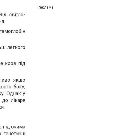
Реклама
ід світло-
ня.
гемоглобін
льш легкого
де кров під
бливо якщо
шого боку,
ку. Однак у
 до лікаря
и.
а під очима
 генетичні