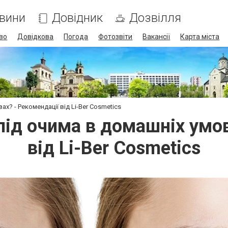
вини
Довідник
Дозвілля
во
Довідкова
Погода
Фотозвіти
Вакансії
Карта міста
ах? - Рекомендації від Li-Ber Cosmetics
під очима в домашніх умо
від Li-Ber Cosmetics