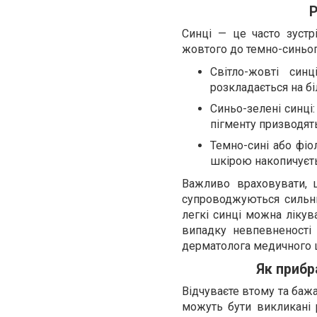
Р
Синці — це часто зустрі
жовтого до темно-синього
Світло-жовті син
розкладається на бі
Синьо-зелені синці
пігменту призводять
Темно-сині або фіо
шкірою накопичуєть
Важливо враховувати, 
супроводжуються сильни
легкі синці можна лікув
випадку невпевненості
дерматолога медичного ц
Як прибр
Відчуваєте втому та баж
можуть бути викликані р