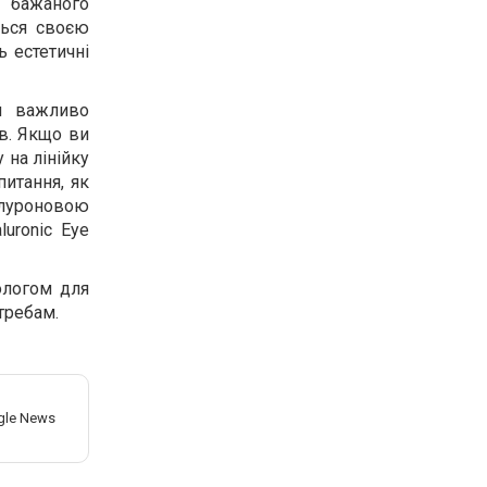
я бажаного
ться своєю
 естетичні
й важливо
в.
Якщо ви
 на лінійку
итання, як
алуроновою
luronic
Eye
ологом для
требам.