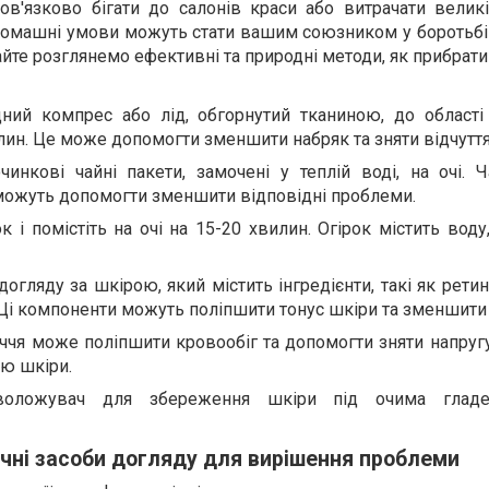
бов'язково бігати до салонів краси або витрачати велик
омашні умови можуть стати вашим союзником у боротьбі
йте розглянемо ефективні та природні методи, як прибрати
дний компрес або лід, обгорнутий тканиною, до області
лин.
Це може допомогти зменшити набряк та зняти відчуття
чинкові чайні пакети, замочені у теплій воді, на очі.
Ч
 можуть допомогти зменшити відповідні проблеми.
к і помістіть на очі на 15-20 хвилин. Огірок містить вод
огляду за шкірою, який містить інгредієнти, такі як ретин
 Ці компоненти можуть поліпшити тонус шкіри та зменшити 
ччя може поліпшити кровообіг та допомогти зняти напруг
ю шкіри.
зволожувач для збереження шкіри під очима глад
чні засоби догляду для вирішення проблеми