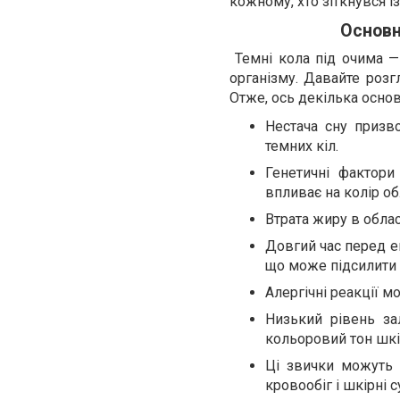
кожному, хто зіткнувся 
Основн
Темні кола під очима —
організму. Давайте розг
Отже, ось декілька основ
Нестача сну призв
темних кіл.
Генетичні фактори
впливає на колір об
Втрата жиру в обла
Довгий час перед 
що може підсилити 
Алергічні реакції м
Низький рівень за
кольоровий тон шкі
Ці звички можуть 
кровообіг і шкірні с