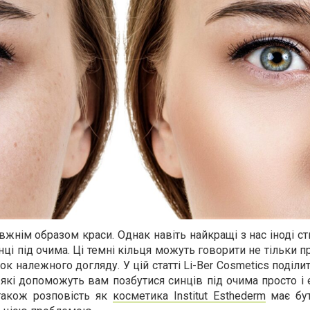
вжнім образом краси. Однак навіть найкращі з нас іноді с
ці під очима. Ці темні кільця можуть говорити не тільки п
ток належного догляду. У цій статті
Li
-
Ber
Cosmetics
поділит
кі допоможуть вам позбутися синців під очима просто і 
також розповість як
косметика
Institut Esthederm
має бут