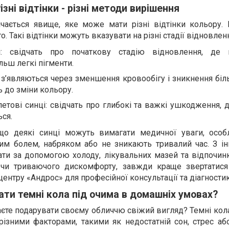
ізні відтінки - різні методи вирішення
чається явище, яке може мати різні відтінки кольору. В
. Такі відтінки можуть вказувати на різні стадії відновлен
ці: свідчать про початкову стадію відновлення, де 
льш легкі пігменти.
: з’являються через зменшення кровообігу і зникнення бі
 до зміни кольору.
летові синці: свідчать про глибокі та важкі ушкодження, 
ся.
що деякі синці можуть вимагати медичної уваги, осо
м болем, набряком або не зникають тривалий час. З ін
ати за допомогою холоду, лікувальних мазей та відпочин
 чи триваючого дискомфорту, завжди краще звертатися
ентру «Андрос» для професійної консультації та діагностик
ати темні кола під очима в домашніх умовах?
аєте подарувати своєму обличчю свіжий вигляд? Темні кол
ізними факторами, такими як недостатній сон, стрес або