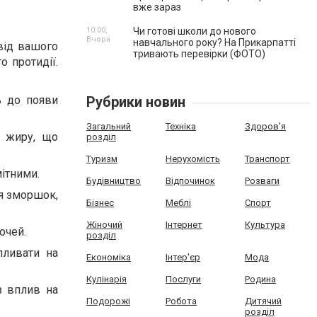
вже зараз
10:00,
Чи готові школи до нового
Вчора
навчального року? На Прикарпатті
від вашого
тривають перевірки (ФОТО)
 протидії.
ь до появи
Рубрики новин
Загальний
Техніка
Здоров'я
о жиру, що
розділ
Туризм
Нерухомість
Транспорт
ітними.
Будівництво
Відпочинок
Розваги
я зморшок,
Бізнес
Меблі
Спорт
Жіночий
Інтернет
Культура
очей.
розділ
пливати на
Економіка
Інтер'єр
Мода
Кулінарія
Послуги
Родина
з вплив на
Подорожі
Робота
Дитячий
розділ