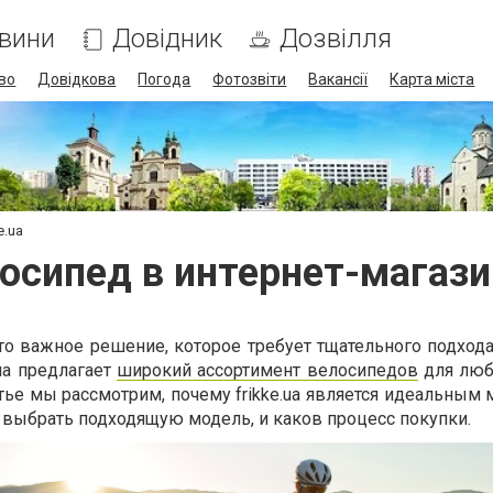
вини
Довідник
Дозвілля
во
Довідкова
Погода
Фотозвіти
Вакансії
Карта міста
e.ua
осипед в интернет-магазин
то важное решение, которое требует тщательного подхода
.ua предлагает
широкий ассортимент велосипедов
для люб
атье мы рассмотрим, почему frikke.ua является идеальным
 выбрать подходящую модель, и каков процесс покупки.