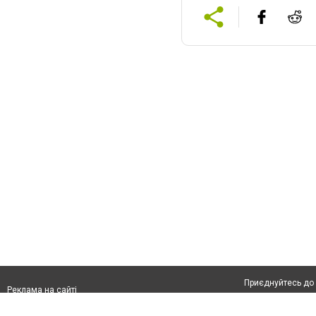
Приєднуйтесь до 
Реклама на сайті
Франшиза "CitySites"
Контакти
Автори