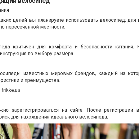
дящий велосипед
ания
каких целей вы планируете использовать
велосипед
: для 
 по пересеченной местности.
еда критичен для комфорта и безопасности катания. На
инструкция по выбору размера.
велосипеды известных мировых брендов, каждый из кот
еристики и преимущества.
frikke.ua
жно зарегистрироваться на сайте. После регистрации
оиск для нахождения идеального велосипеда.