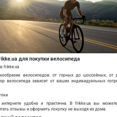
ikke.ua для покупки велосипеда
 frikke.ua
азнообразие велосипедов: от горных до шоссейных, от 
ор велосипеда зависит от ваших индивидуальных потр
упки
интернете удобна и практична. В frikke.ua вы может
тать отзывы и оформить покупку не выходя из дома.