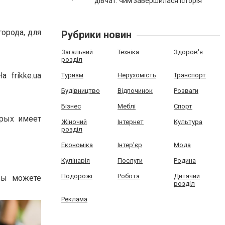
дівчат: чим завершилася історія
города, для
Рубрики новин
Загальний
Техніка
Здоров'я
розділ
 frikke.ua
Туризм
Нерухомість
Транспорт
Будівництво
Відпочинок
Розваги
Бізнес
Меблі
Спорт
орых имеет
Жіночий
Інтернет
Культура
розділ
Економіка
Інтер'єр
Мода
Кулінарія
Послуги
Родина
Подорожі
Робота
Дитячий
 вы можете
розділ
Реклама