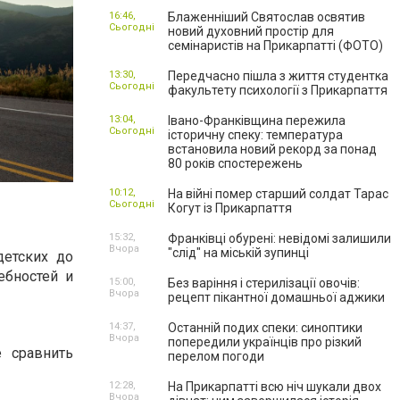
16:46,
Блаженніший Святослав освятив
Сьогодні
новий духовний простір для
семінаристів на Прикарпатті (ФОТО)
13:30,
Передчасно пішла з життя студентка
Сьогодні
факультету психології з Прикарпаття
13:04,
Івано-Франківщина пережила
Сьогодні
історичну спеку: температура
встановила новий рекорд за понад
80 років спостережень
10:12,
На війні помер старший солдат Тарас
Сьогодні
Когут із Прикарпаття
15:32,
Франківці обурені: невідомі залишили
Вчора
"слід" на міській зупинці
детских до
ебностей и
15:00,
Без варіння і стерилізації овочів:
Вчора
рецепт пікантної домашньої аджики
14:37,
Останній подих спеки: синоптики
Вчора
попередили українців про різкий
е сравнить
перелом погоди
12:28,
На Прикарпатті всю ніч шукали двох
Вчора