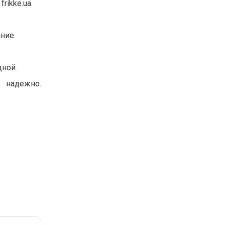
ikke.ua.
ние.
дной.
и надежно.