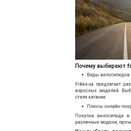
Почему выбирают fr
Виды велосипедов в
Frikke.ua предлагает р
взрослых моделей. Выб
стиля катания.
Плюсы онлайн-пок
Покупка велосипеда в 
различные модели, прочи