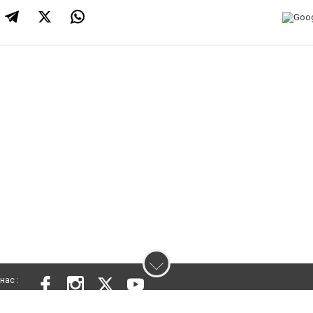
нас :
 проєкту