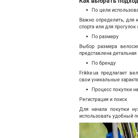
Как выбрать подхо
По цели использов
Важно определить, для 
спорта или для прогулок
По размеру
Выбор размера велосип
представлена детальная 
По бренду
Frikke.ua предлагает 
свои уникальные характ
Процесс покупки на 
Регистрация и поиск
Для начала покупки ну
использовать удобный п