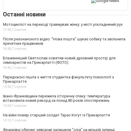
Останні новини
Мотоцикліст на переході травмував жінку: у місті ускладнений рух
17:40,
7 серпня
Після резонансного відео: "Нова пошта" шукає собаку та звільнила
причетних працівників
16:58,
7 серпня
Блаженніший Святослав освятив новий духовний простір для
семінаристів на Прикарпатті (ФОТО)
16:46,
7 серпня
Передчасно пішла з життя студентка факультету психології з
Прикарпаття
13:30,
7 серпня
Івано-Франківщина пережила історичну спеку: температура
встановила новий рекорд за понад 80 років спостережень
13:04,
7 серпня
На війні помер старший солдат Тарас Когут із Прикарпаття
10:12,
7 серпня
Франківці обурені: невідомі залишили "слід" на міській зупинці