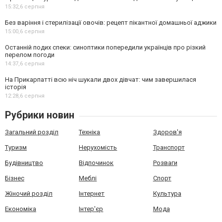
15:32,
6 серпня
Без варіння і стерилізації овочів: рецепт пікантної домашньої аджики
15:00,
6 серпня
Останній подих спеки: синоптики попередили українців про різкий
перелом погоди
14:37,
6 серпня
На Прикарпатті всю ніч шукали двох дівчат: чим завершилася
історія
12:28,
6 серпня
Рубрики новин
Загальний розділ
Техніка
Здоров'я
Туризм
Нерухомість
Транспорт
Будівництво
Відпочинок
Розваги
Бізнес
Меблі
Спорт
Жіночий розділ
Інтернет
Культура
Економіка
Інтер'єр
Мода