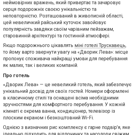
неймовірних вражень, який привертає та зачаровує
серця подорожніх своєю унікальністю та
неповторністю. Розташований в живописній області,
цей невеличкий райський куточок завойовує
популярність завдяки своїм чарівним пейзажам,
старовинній архітектурі та гостинній атмосфері.
Якщо подорожнього цікавлять
міні готелі Трускавець
,
то йому варто звернути увагу на «Дворик Лева»: місце
пропонує споживача найкращі умови для перебування
як малих, так і великих компаній.
Про готель
«Дворик Лева» — це невеликий готель, який забезпечує
унікальний досвід для своїх гостей. Номери оформлені
в класичному стилі та оснащені всіма необхідними
зручностями для комфортного перебування. У кожній
кімнаті є окрема ванна, кондиціонер, телевізор із
плоским екраном і безкоштовний Wi-Fi.
Однією з визначних рис комплексу є гарне подвір’я, яке
ідеально підходить для відпочинку та насолоди свіжим