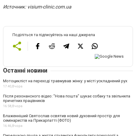
Источник: visium-clinic.com.ua
Поділіться та підписуйтесь на наші джерела
Останні новини
Мотоцикліст на переході травмував жінку: у місті ускладнений рух
17:40,
Вчора
Після резонансного відео: "Нова пошта" шукає собаку та звільнила
причетних працівників
16:58,
Вчора
Блаженніший Святослав освятив новий духовний простір для
семінаристів на Прикарпатті (ФОТО)
16:46,
Вчора
Передчасно пішла з життя студентка факультету психології з