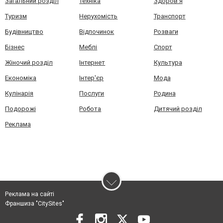
Загальний розділ
Техніка
Здоров'я
Туризм
Нерухомість
Транспорт
Будівництво
Відпочинок
Розваги
Бізнес
Меблі
Спорт
Жіночий розділ
Інтернет
Культура
Економіка
Інтер'єр
Мода
Кулінарія
Послуги
Родина
Подорожі
Робота
Дитячий розділ
Реклама
Реклама на сайті
Франшиза "CitySites"