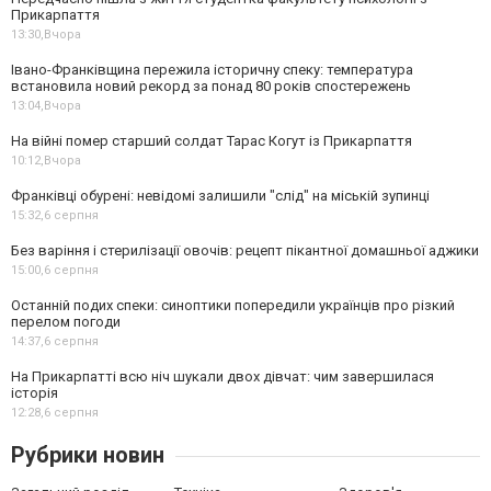
Прикарпаття
13:30,
Вчора
Івано-Франківщина пережила історичну спеку: температура
встановила новий рекорд за понад 80 років спостережень
13:04,
Вчора
На війні помер старший солдат Тарас Когут із Прикарпаття
10:12,
Вчора
Франківці обурені: невідомі залишили "слід" на міській зупинці
15:32,
6 серпня
Без варіння і стерилізації овочів: рецепт пікантної домашньої аджики
15:00,
6 серпня
Останній подих спеки: синоптики попередили українців про різкий
перелом погоди
14:37,
6 серпня
На Прикарпатті всю ніч шукали двох дівчат: чим завершилася
історія
12:28,
6 серпня
Рубрики новин