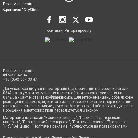
Реклама на сайті
Франшиза "CitySites"
Контакти
Автори проєкту
Реклама на сайті:
info@0342.ua
+38 (050) 864 33 47
Допускається цитування матеріалів без отримання попередньої згоди
0342.ua за умови розміщення в тексті обов'язкового посилання на
0342.ua - Сайт міста Івано-Франківська. Для інтернет-видань обов'язкове
розміщення прямого, відкритого для пошукових систем гіперпосилання
на цитовані статті не нижче другого абзацу в тексті або в якості джерела.
Порушення виняткових прав переслідується Законом.
Матеріали з плашками "Новини компаній", "Промо", "Партнерський
матеріал", "Партнерський спецпроєкт", "Політичні новини", "Пресреліз",
"PR", "Офіційно", "Політична реклама" публікуються на правах реклами.
Політика конфіденційності
Правила сайту
Правила