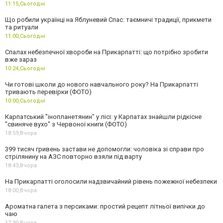
11:15,
Сьогодні
Що робили українці на Яблуневий Спас: таємничі традиції, прикмети
та ритуали
11:00,
Сьогодні
Спалах небезпечної хвороби на Прикарпатті: що потрібно зробити
вже зараз
10:24,
Сьогодні
Чи готові школи до нового навчального року? На Прикарпатті
тривають перевірки (ФОТО)
10:00,
Сьогодні
Карпатський "інопланетянин" у лісі: у Карпатах знайшли рідкісне
"свиняче вухо" з Червоної книги (ФОТО)
18:59,
Вчора
399 тисяч гривень застави не допомогли: чоловіка зі справи про
стрілянину на АЗС повторно взяли під варту
18:43,
Вчора
На Прикарпатті оголосили надзвичайний рівень пожежної небезпеки
18:00,
Вчора
Ароматна галета з персиками: простий рецепт літньої випічки до
чаю
17:30,
Вчора