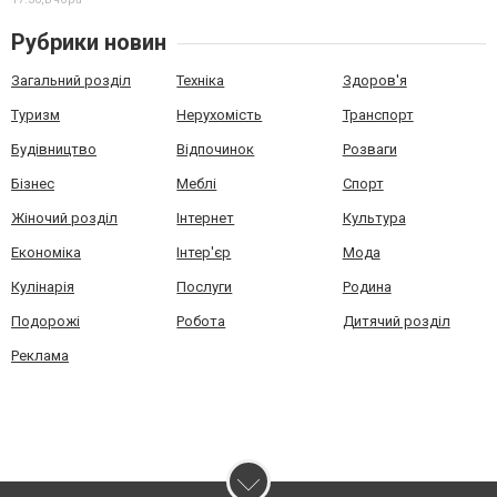
Рубрики новин
Загальний розділ
Техніка
Здоров'я
Туризм
Нерухомість
Транспорт
Будівництво
Відпочинок
Розваги
Бізнес
Меблі
Спорт
Жіночий розділ
Інтернет
Культура
Економіка
Інтер'єр
Мода
Кулінарія
Послуги
Родина
Подорожі
Робота
Дитячий розділ
Реклама