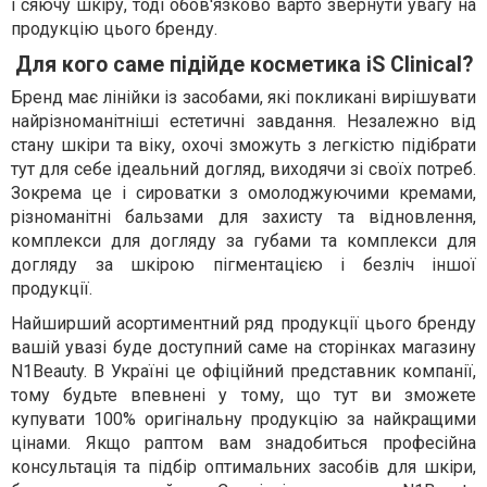
і сяючу шкіру, тоді обов'язково варто звернути увагу на
продукцію цього бренду.
Для кого саме підійде косметика iS Clinical?
Бренд має лінійки із засобами, які покликані вирішувати
найрізноманітніші естетичні завдання. Незалежно від
стану шкіри та віку, охочі зможуть з легкістю підібрати
тут для себе ідеальний догляд, виходячи зі своїх потреб.
Зокрема це і сироватки з омолоджуючими кремами,
різноманітні бальзами для захисту та відновлення,
комплекси для догляду за губами та комплекси для
догляду за шкірою пігментацією і безліч іншої
продукції.
Найширший асортиментний ряд продукції цього бренду
вашій увазі буде доступний саме на сторінках магазину
N1Beauty. В Україні це офіційний представник компанії,
тому будьте впевнені у тому, що тут ви зможете
купувати 100% оригінальну продукцію за найкращими
цінами. Якщо раптом вам знадобиться професійна
консультація та підбір оптимальних засобів для шкіри,