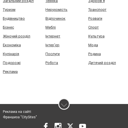
Загальний розділ
Техніка
Здоров'я
Туризм
Нерухомість
Транспорт
Будівництво
Відпочинок
Розваги
Бізнес
Меблі
Спорт
Жіночий розділ
Інтернет
Культура
Економіка
Інтер'єр
Мода
Кулінарія
Послуги
Родина
Подорожі
Робота
Дитячий розділ
Реклама
Реклама на сайті
Франшиза "CitySites"