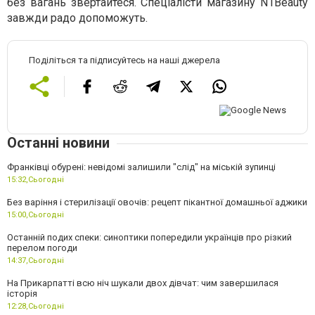
без вагань звертайтеся. Спеціалісти магазину N1Beauty
завжди радо допоможуть.
Поділіться та підписуйтесь на наші джерела
Останні новини
Франківці обурені: невідомі залишили "слід" на міській зупинці
15:32,
Сьогодні
Без варіння і стерилізації овочів: рецепт пікантної домашньої аджики
15:00,
Сьогодні
Останній подих спеки: синоптики попередили українців про різкий
перелом погоди
14:37,
Сьогодні
На Прикарпатті всю ніч шукали двох дівчат: чим завершилася
історія
12:28,
Сьогодні