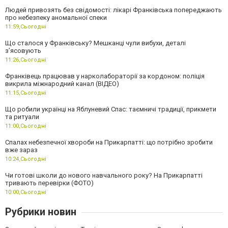
Людей привозять без свідомості: лікарі Франківська попереджають
про небезпеку аномальної спеки
11:59,
Сьогодні
Що сталося у Франківську? Мешканці чули вибухи, деталі
з’ясовують
11:26,
Сьогодні
Франківець працював у нарколабораторії за кордоном: поліція
викрила міжнародний канал (ВІДЕО)
11:15,
Сьогодні
Що робили українці на Яблуневий Спас: таємничі традиції, прикмети
та ритуали
11:00,
Сьогодні
Спалах небезпечної хвороби на Прикарпатті: що потрібно зробити
вже зараз
10:24,
Сьогодні
Чи готові школи до нового навчального року? На Прикарпатті
тривають перевірки (ФОТО)
10:00,
Сьогодні
Рубрики новин