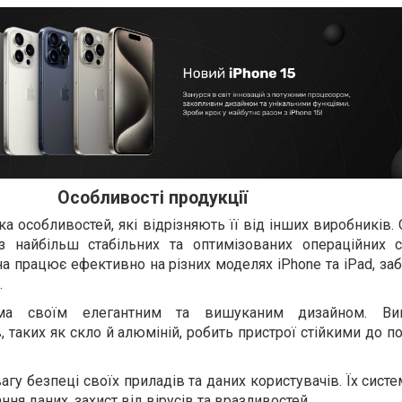
Особливості продукції
ка особливостей, які відрізняють її від інших виробників.
з найбільш стабільних та оптимізованих операційних 
на працює ефективно на різних моделях iPhone та iPad, з
.
ома своїм елегантним та вишуканим дизайном. Вик
в, таких як скло й алюміній, робить пристрої стійкими до
агу безпеці своїх приладів та даних користувачів. Їх сист
я даних, захист від вірусів та вразливостей.