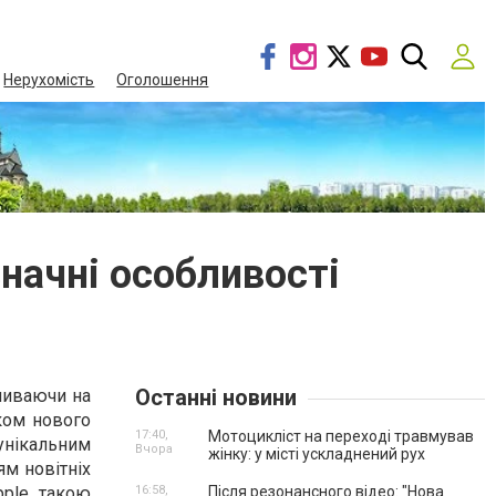
Нерухомість
Оголошення
значні особливості
Останні новини
пливаючи на
ком нового
17:40,
Мотоцикліст на переході травмував
унікальним
Вчора
жінку: у місті ускладнений рух
ям новітніх
pple такою
16:58,
Після резонансного відео: "Нова