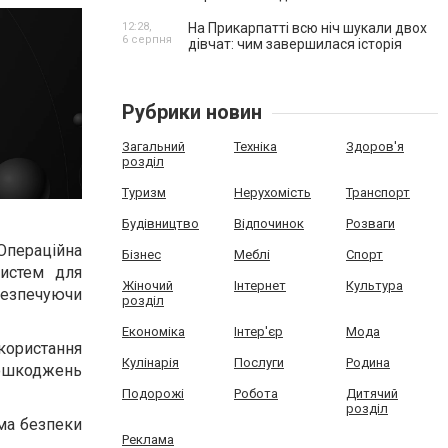
12:28,
На Прикарпатті всю ніч шукали двох
6 серпня
дівчат: чим завершилася історія
Рубрики новин
Загальний
Техніка
Здоров'я
розділ
Туризм
Нерухомість
Транспорт
Будівництво
Відпочинок
Розваги
 Операційна
Бізнес
Меблі
Спорт
систем для
Жіночий
Інтернет
Культура
абезпечуючи
розділ
Економіка
Інтер'єр
Мода
ористання
Кулінарія
Послуги
Родина
 пошкоджень
Подорожі
Робота
Дитячий
розділ
ема безпеки
Реклама