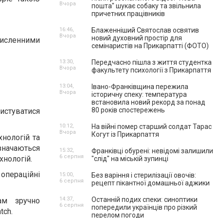
Вчора
пошта" шукає собаку та звільнила
причетних працівників
16:46,
Блаженніший Святослав освятив
Вчора
новий духовний простір для
численними
семінаристів на Прикарпатті (ФОТО)
13:30,
Передчасно пішла з життя студентка
Вчора
факультету психології з Прикарпаття
13:04,
Івано-Франківщина пережила
Вчора
історичну спеку: температура
встановила новий рекорд за понад
80 років спостережень
истуватися
10:12,
На війні помер старший солдат Тарас
Вчора
Когут із Прикарпаття
нологій та
значаються
15:32,
Франківці обурені: невідомі залишили
6 серпня
нологій.
"слід" на міській зупинці
 операційні
15:00,
Без варіння і стерилізації овочів:
6 серпня
рецепт пікантної домашньої аджики
14:37,
Останній подих спеки: синоптики
ам зручно
6 серпня
попередили українців про різкий
tch.
перелом погоди