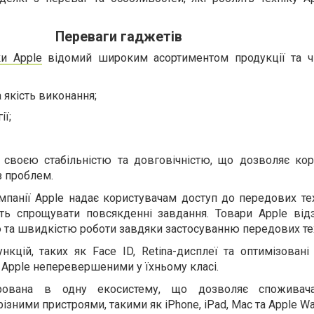
Переваги гаджетів
ки Apple
відомий широким асортиментом продукції та 
а якість виконання;
ії;
 своєю стабільністю та довговічністю, що дозволяє кор
з проблем.
панії Apple надає користувачам доступ до передових тех
ть спрощувати повсякденні завдання. Товари Apple від
та швидкістю роботи завдяки застосуванню передових тех
ункцій, таких як Face ID, Retina-дисплеї та оптимізовані
ї Apple неперевершеними у їхньому класі.
грована в одну екосистему, що дозволяє споживач
різними пристроями, такими як iPhone, iPad, Mac та Apple Wa