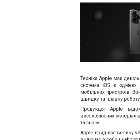
Техніка Apple має декіль
система iOS є однією 
мобільних пристроїв. Во
швидку та плавну роботу
Продукція Apple від
високоякісних матеріалі
та зносу.
Apple приділяє велику ув
включає в себе шифруванн