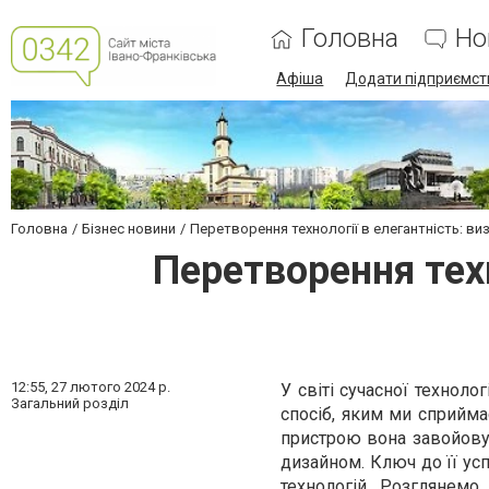
Головна
Но
Афіша
Додати підприємст
Головна
Бізнес новини
Перетворення технології в елегантність: виз
Перетворення техн
12:55,
27 лютого 2024 р.
У світі сучасної техноло
Загальний розділ
спосіб, яким ми сприйм
пристрою вона завойовує
дизайном. Ключ до її ус
технологій. Розглянемо 