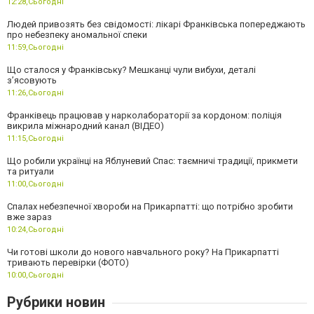
12:28,
Сьогодні
Людей привозять без свідомості: лікарі Франківська попереджають
про небезпеку аномальної спеки
11:59,
Сьогодні
Що сталося у Франківську? Мешканці чули вибухи, деталі
з’ясовують
11:26,
Сьогодні
Франківець працював у нарколабораторії за кордоном: поліція
викрила міжнародний канал (ВІДЕО)
11:15,
Сьогодні
Що робили українці на Яблуневий Спас: таємничі традиції, прикмети
та ритуали
11:00,
Сьогодні
Спалах небезпечної хвороби на Прикарпатті: що потрібно зробити
вже зараз
10:24,
Сьогодні
Чи готові школи до нового навчального року? На Прикарпатті
тривають перевірки (ФОТО)
10:00,
Сьогодні
Рубрики новин