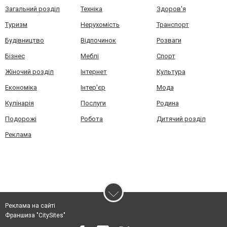
Загальний розділ
Техніка
Здоров'я
Туризм
Нерухомість
Транспорт
Будівництво
Відпочинок
Розваги
Бізнес
Меблі
Спорт
Жіночий розділ
Інтернет
Культура
Економіка
Інтер'єр
Мода
Кулінарія
Послуги
Родина
Подорожі
Робота
Дитячий розділ
Реклама
Реклама на сайті
Франшиза "CitySites"