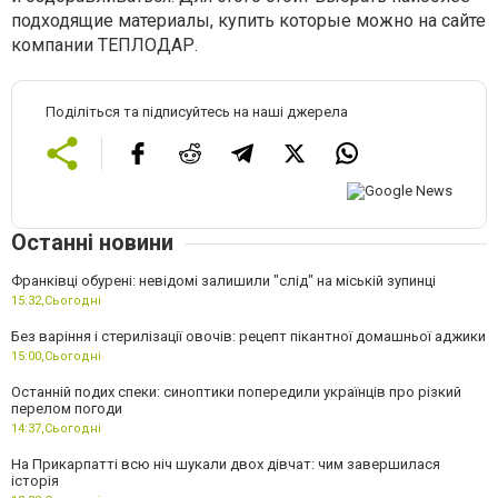
подходящие материалы, купить которые можно на сайте
компании ТЕПЛОДАР.
Поділіться та підписуйтесь на наші джерела
Останні новини
Франківці обурені: невідомі залишили "слід" на міській зупинці
15:32,
Сьогодні
Без варіння і стерилізації овочів: рецепт пікантної домашньої аджики
15:00,
Сьогодні
Останній подих спеки: синоптики попередили українців про різкий
перелом погоди
14:37,
Сьогодні
На Прикарпатті всю ніч шукали двох дівчат: чим завершилася
історія