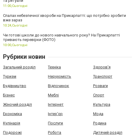
та ритуали
11:00,
Сьогодні
Спалах небезпечної хвороби на Прикарпатті: що потрібно зробити
вже зараз
10:24,
Сьогодні
Чи готові школи до нового навчального року? На Прикарпатті
тривають перевірки (ФОТО)
10:00,
Сьогодні
Рубрики новин
Загальний розділ
Техніка
Здоров'я
Туризм
Нерухомість
Транспорт
Будівництво
Відпочинок
Розваги
Бізнес
Меблі
Спорт
Жіночий розділ
Інтернет
Культура
Економіка
Інтер'єр
Мода
Кулінарія
Послуги
Родина
Подорожі
Робота
Дитячий розділ