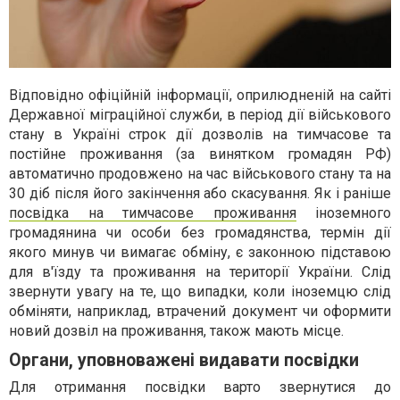
Відповідно офіційній інформації, оприлюдненій на сайті
Державної міграційної служби, в період дії військового
стану в Україні строк дії дозволів на тимчасове та
постійне проживання (за винятком громадян РФ)
автоматично продовжено на час військового стану та на
30 діб після його закінчення або скасування. Як і раніше
посвідка на тимчасове проживання
іноземного
громадянина чи особи без громадянства, термін дії
якого минув чи вимагає обміну, є законною підставою
для в'їзду та проживання на території України. Слід
звернути увагу на те, що випадки, коли іноземцю слід
обміняти, наприклад, втрачений документ чи оформити
новий дозвіл на проживання, також мають місце.
Органи, уповноважені видавати посвідки
Для отримання посвідки варто звернутися до