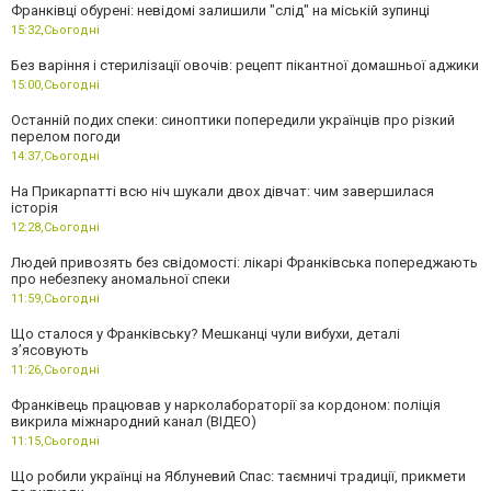
Франківці обурені: невідомі залишили "слід" на міській зупинці
15:32,
Сьогодні
Без варіння і стерилізації овочів: рецепт пікантної домашньої аджики
15:00,
Сьогодні
Останній подих спеки: синоптики попередили українців про різкий
перелом погоди
14:37,
Сьогодні
На Прикарпатті всю ніч шукали двох дівчат: чим завершилася
історія
12:28,
Сьогодні
Людей привозять без свідомості: лікарі Франківська попереджають
про небезпеку аномальної спеки
11:59,
Сьогодні
Що сталося у Франківську? Мешканці чули вибухи, деталі
з’ясовують
11:26,
Сьогодні
Франківець працював у нарколабораторії за кордоном: поліція
викрила міжнародний канал (ВІДЕО)
11:15,
Сьогодні
Що робили українці на Яблуневий Спас: таємничі традиції, прикмети