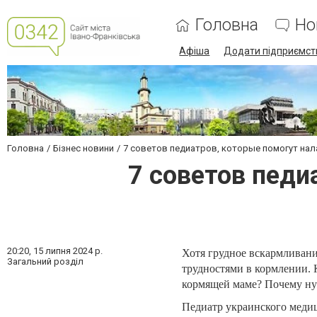
Головна
Но
Афіша
Додати підприємст
Головна
Бізнес новини
7 советов педиатров, которые помогут на
7 советов педи
20:20,
15 липня 2024 р.
Хотя грудное вскармливани
Загальний розділ
трудностями в кормлении. 
кормящей маме? Почему ну
Педиатр украинского медиц