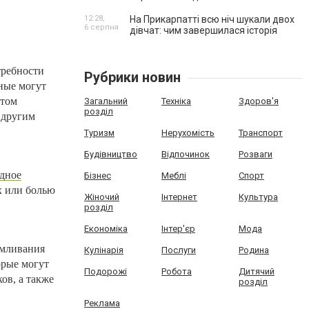
12:28,
На Прикарпатті всю ніч шукали двох
6 серпня
дівчат: чим завершилася історія
требности
Рубрики новин
нные могут
етом
Загальний
Техніка
Здоров'я
розділ
 другим
Туризм
Нерухомість
Транспорт
Будівництво
Відпочинок
Розваги
дное
Бізнес
Меблі
Спорт
х или болью
Жіночий
Інтернет
Культура
розділ
Економіка
Інтер'єр
Мода
рмливания
Кулінарія
Послуги
Родина
орые могут
Подорожі
Робота
Дитячий
ов, а также
розділ
Реклама