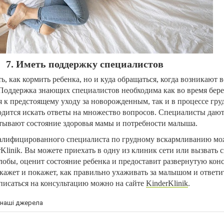
7. Иметь поддержку специалистов
ь, как кормить ребенка, но и куда обращаться, когда возникают 
Поддержка знающих специалистов необходима как во время бер
я к предстоящему уходу за новорожденным, так и в процессе гру
одится искать ответы на множество вопросов. Специалисты даю
тывают состояние здоровья мамы и потребности малыша.
алифицированного специалиста по грудному вскармливанию мо
Klinik. Вы можете приехать в одну из клиник сети или вызвать 
лобы, оценит состояние ребенка и предоставит развернутую кон
кажет и покажет, как правильно ухаживать за малышом и ответит
писаться на консультацию можно на сайте
KinderKlinik
.
а наші джерела