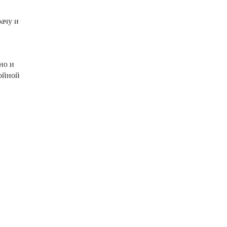
рачу и
но и
койной