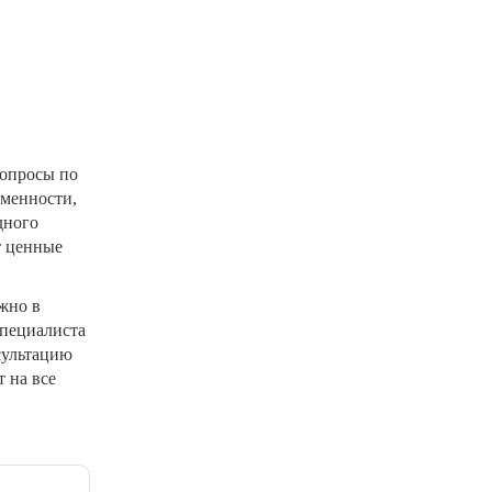
вопросы по
еменности,
дного
т ценные
жно в
специалиста
сультацию
 на все