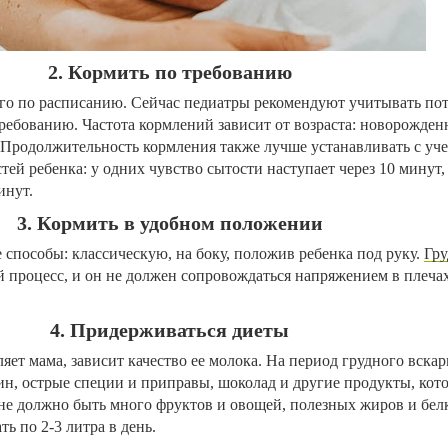
2. Кормить по требованию
ого по расписанию. Сейчас педиатры рекомендуют учитывать по
требованию. Частота кормлений зависит от возраста: новорожде
и. Продолжительность кормления также лучше устанавливать с уч
ей ребенка: у одних чувство сытости наступает через 10 минут,
инут.
3. Кормить в удобном положении
способы: классическую, на боку, положив ребенка под руку.
Гру
й процесс, и он не должен сопровождаться напряжением в плеча
4. Придерживаться диеты
яет мама, зависит качество ее молока. На период грудного вска
ин, острые специи и приправы, шоколад и другие продукты, кот
не должно быть много фруктов и овощей, полезных жиров и белк
ь по 2-3 литра в день.