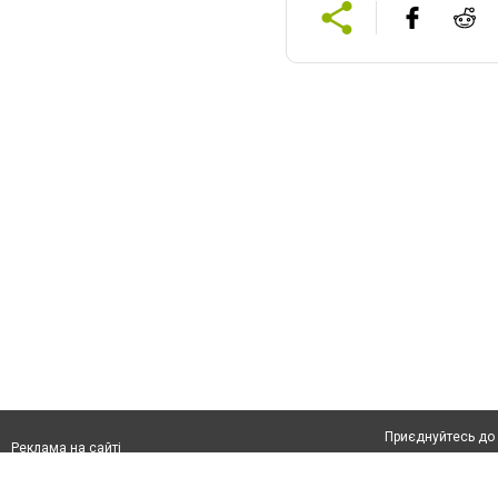
Приєднуйтесь до 
Реклама на сайті
Франшиза "CitySites"
Контакти
Автори