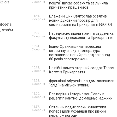
бы он
7 серпня
пошта" шукає собаку та звільнила
причетних працівників
16:46,
Блаженніший Святослав освятив
7 серпня
новий духовний простір для
мфорт в
семінаристів на Прикарпатті (ФОТО)
, чтобы
13:30,
Передчасно пішла з життя студентка
7 серпня
факультету психології з Прикарпаття
13:04,
Івано-Франківщина пережила
7 серпня
історичну спеку: температура
встановила новий рекорд за понад
80 років спостережень
10:12,
На війні помер старший солдат Тарас
7 серпня
Когут із Прикарпаття
15:32,
Франківці обурені: невідомі залишили
6 серпня
"слід" на міській зупинці
15:00,
Без варіння і стерилізації овочів:
6 серпня
рецепт пікантної домашньої аджики
14:37,
Останній подих спеки: синоптики
6 серпня
попередили українців про різкий
перелом погоди