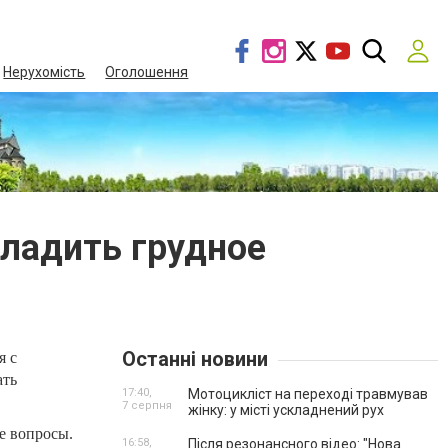
Нерухомість
Оголошення
аладить грудное
Останні новини
я с
ать
17:40,
Мотоцикліст на переході травмував
7 серпня
жінку: у місті ускладнений рух
е вопросы.
16:58,
Після резонансного відео: "Нова