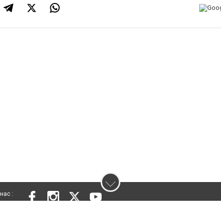
нас :
 проєкту