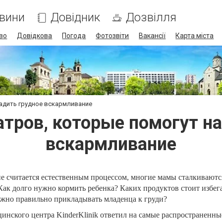
вини
Довідник
Дозвілля
во
Довідкова
Погода
Фотозвіти
Вакансії
Карта міста
ладить грудное вскармливание
атров, которые помогут н
вскармливание
е считается естественным процессом, многие мамы сталкиваютс
Как долго нужно кормить ребенка? Каких продуктов стоит избег
жно правильно прикладывать младенца к груди?
инского центра KinderKlinik ответил на самые распространенны