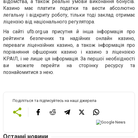
відомства, а також реальні умови виконання бонусів.
Казино має платити податки та вести абсолютно
легальну і відкриту роботу, тільки тоді заклад отримає
ліцензію від національного регулятора.
На сайті ufb.org.ua присутня й інша інформація про
рейтинги безпечних та надійних онлайн казино,
переваги ліцензійних казино, а також інформація про
порівняння офшорних казино і казино з ліцензією
КРАІЛ, і не лише ця інформація. За першої необхідності
ви можете перейти на сторінку ресурсу та
познайомитися з нею.
Поділіться та підписуйтесь на наші джерела
Останні новини