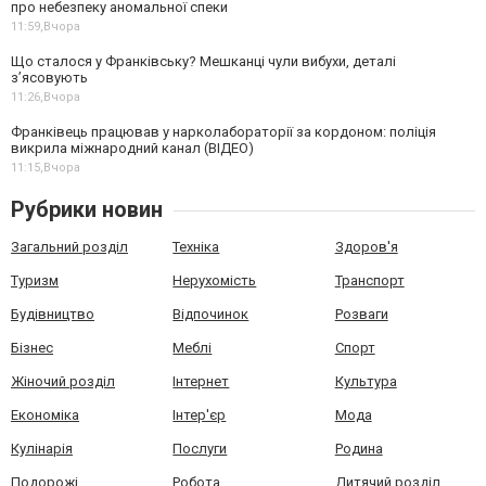
про небезпеку аномальної спеки
11:59,
Вчора
Що сталося у Франківську? Мешканці чули вибухи, деталі
з’ясовують
11:26,
Вчора
Франківець працював у нарколабораторії за кордоном: поліція
викрила міжнародний канал (ВІДЕО)
11:15,
Вчора
Рубрики новин
Загальний розділ
Техніка
Здоров'я
Туризм
Нерухомість
Транспорт
Будівництво
Відпочинок
Розваги
Бізнес
Меблі
Спорт
Жіночий розділ
Інтернет
Культура
Економіка
Інтер'єр
Мода
Кулінарія
Послуги
Родина
Подорожі
Робота
Дитячий розділ