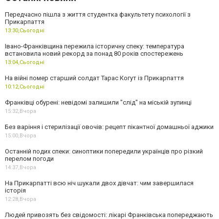
Передчасно пішла з життя студентка факультету психології з
Прикарпаття
13:30,
Сьогодні
Івано-Франківщина пережила історичну спеку: температура
встановила новий рекорд за понад 80 років спостережень
13:04,
Сьогодні
На війні помер старший солдат Тарас Когут із Прикарпаття
10:12,
Сьогодні
Франківці обурені: невідомі залишили "слід" на міській зупинці
15:32,
Вчора
Без варіння і стерилізації овочів: рецепт пікантної домашньої аджики
15:00,
Вчора
Останній подих спеки: синоптики попередили українців про різкий
перелом погоди
14:37,
Вчора
На Прикарпатті всю ніч шукали двох дівчат: чим завершилася
історія
12:28,
Вчора
Людей привозять без свідомості: лікарі Франківська попереджають