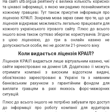
На сайті ufb.org.ua рейтингу є велика кількість корисної
та цікавої інформації, з якою ми радимо познайомитися
кожному гравцеві. Тут також присутня інформація про
ліцензію КРАІЛ. Зокрема мова зараз саме про те, що ця
ліцензія відкриває можливість легально працювати для
кожного українського ігрового сайту. Плюс до всього
іншого вона також суттєво зберігає користувачів. Згідно
з цією ліцензією, до гри в онлайн казино не
допускаються особи, які не досягли 21-річного віку.
Коли видається ліцензія КРАІЛ?
Ліцензія КРАІЛ видається лише віртуальним казино, чиї
сайти зареєстровані на домені UA. Додатково її можуть
отримати компанії з високим відсотком видачі,
обов'язково зареєстровані в Україні та з наявним
банківським рахунком з гарантійним фондом для
виплати гравцям в разі якихось форс-мажорних
ситуацій.
Плюс до всього іншого не потрібно забувати про доступ
до інформації про роботу компанії для аудиторів