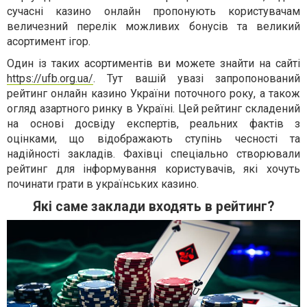
сучасні казино онлайн пропонують користувачам
величезний перелік можливих бонусів та великий
асортимент ігор.
Один із таких асортиментів ви можете знайти на сайті
https://ufb.org.ua/
. Тут вашій увазі запропонований
рейтинг онлайн казино України поточного року, а також
огляд азартного ринку в Україні. Цей рейтинг складений
на основі досвіду експертів, реальних фактів з
оцінками, що відображають ступінь чесності та
надійності закладів. Фахівці спеціально створювали
рейтинг для інформування користувачів, які хочуть
починати грати в українських казино.
Які саме заклади входять в рейтинг?