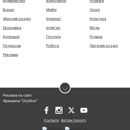
Будівництво
Відпочинок
Розваги
Бізнес
Меблі
Спорт
Жіночий розділ
Інтернет
Культура
Економіка
Інтер'єр
Мода
Кулінарія
Послуги
Родина
Подорожі
Робота
Дитячий розділ
Реклама
Реклама на сайті
Франшиза "CitySites"
Контакти
Автори проєкту