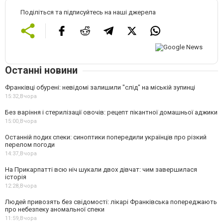
Поділіться та підписуйтесь на наші джерела
Останні новини
Франківці обурені: невідомі залишили "слід" на міській зупинці
15:32,
Вчора
Без варіння і стерилізації овочів: рецепт пікантної домашньої аджики
15:00,
Вчора
Останній подих спеки: синоптики попередили українців про різкий
перелом погоди
14:37,
Вчора
На Прикарпатті всю ніч шукали двох дівчат: чим завершилася
історія
12:28,
Вчора
Людей привозять без свідомості: лікарі Франківська попереджають
про небезпеку аномальної спеки
11:59,
Вчора