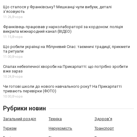
Що сталося у Франківську? Мешканці чули вибухи, деталі
з’ясовують
11:26,
Вчора
Франківець працював у нарколабораторії за кордоном: поліція
викрила міжнародний канал (ВІДЕО)
11:15,
Вчора
Що робили українці на Яблуневий Спас: таємничі традиції, прикмети
та ритуали
11:00,
Вчора
Спалах небезпечної хвороби на Прикарпатті: що потрібно зробити
вже зараз
10:24,
Вчора
Чи готові школи до нового навчального року? На Прикарпатті
тривають перевірки (ФОТО)
10:00,
Вчора
Рубрики новин
Загальний розділ
Техніка
Здоров'я
Туризм
Нерухомість
Транспорт