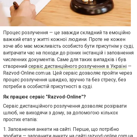
Процес розлучення — це завжди складний та емоційно
важкий етап у житті кожної людини. Проте не кожен
хоче або має можливість особисто бути присутнім у суді,
витрачати час на походи до різних інстанцій і заповнення
численних документів. Саме для таких випадків і був
створений
сервіс дистанційного розлучення в Україні
—
Razvod-Online.com.ua. Цей сервіс дозволяє пройти через
процес розлучення швидко, зручно та без стресу, без
потреби в особистій присутності в суді.
Як працює сервіс "Razvod-Online"?
Сервіс дистанційного розлучення дозволяє розірвати
шлюб, не виходячи з дому, за допомогою кількох
простих етапів:
1.
Заповнення анкети на сайті. Перше, що потрібно
зробити — заповнити анкету на сайті razvod-online.com.ua.