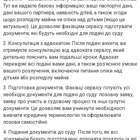
Тут ви надаєте базову інформацію: ваші паспортні дані,
дані вашого партнера, наявність дітей, а також згоди
щодо розподілу майна чи опіки над дітьми (якщо це
актуально). Це дозволяє фахівцям сервісу підготувати
документи, які будуть необхідні для подачі до суду.
2.
Консультація з адвокатом. Після подачі анкети, ви
отримуєте консультацію від адвоката сервісу, який
детально пояснить вам подальші кроки. Адвокат
перевіряє всі подані вами дані, а також роз’яснює умови
вашого розлучення, включаючи питання опіки над
дітьми або розподілу майна.
3.
Підготовка документів. Фахівці сервісу готують усі
необхідні документи для подачі до суду: позовну заяву,
заяву про участь в судовому процесі та інші супутні
документи. Це дозволяє вам уникнути необхідності
вивчати юридичну термінологію та оформлювати
позови самостійно.
4.
Подання документів до суду. Після того, як всі
документи будуть підготовлені, адвокати подадуть їх до