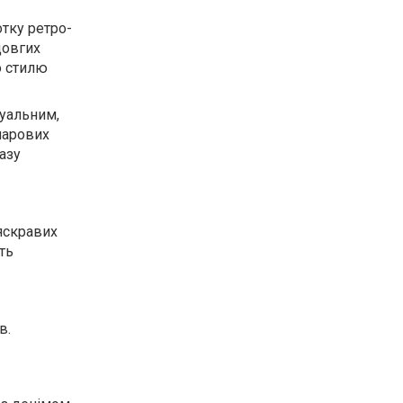
отку ретро-
довгих
о стилю
туальним,
шарових
азу
 яскравих
ть
в.