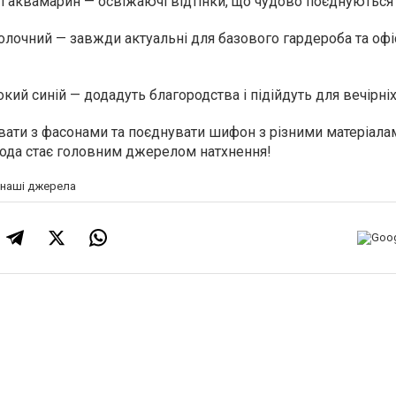
і аквамарин — освіжаючі відтінки, що чудово поєднуються
молочний — завжди актуальні для базового гардероба та оф
кий синій — додадуть благородства і підійдуть для вечірніх
вати з фасонами та поєднувати шифон з різними матеріала
ода стає головним джерелом натхнення!
а наші джерела