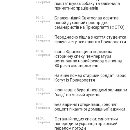
7 серпня
пошта" шукає собаку та звільнила
причетних працівників
16:46,
Блаженніший Святослав освятив
7 серпня
новий духовний простір для
семінаристів на Прикарпатті (ФОТО)
13:30,
Передчасно пішла з життя студентка
7 серпня
факультету психології з Прикарпаття
13:04,
Івано-Франківщина пережила
7 серпня
історичну спеку: температура
встановила новий рекорд за понад
80 років спостережень
10:12,
На війні помер старший солдат Тарас
7 серпня
Когут із Прикарпаття
15:32,
Франківці обурені: невідомі залишили
6 серпня
"слід" на міській зупинці
15:00,
Без варіння і стерилізації овочів:
6 серпня
рецепт пікантної домашньої аджики
14:37,
Останній подих спеки: синоптики
6 серпня
попередили українців про різкий
перелом погоди