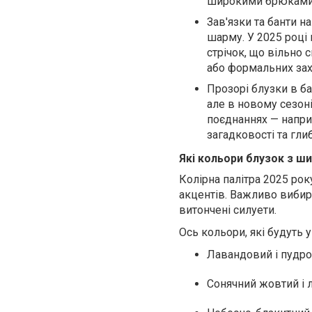
широкими брюками
Зав'язки та банти н
шарму. У 2025 році
стрічок, що вільно
або формальних зах
Прозорі блузки в б
але в новому сезон
поєднаннях — напри
загадковості та гли
Які кольори блузок з ш
Колірна палітра 2025 рок
акцентів. Важливо вибир
витончені силуети.
Ось кольори, які будуть у
Лавандовий і пудро
Сонячний жовтий і л