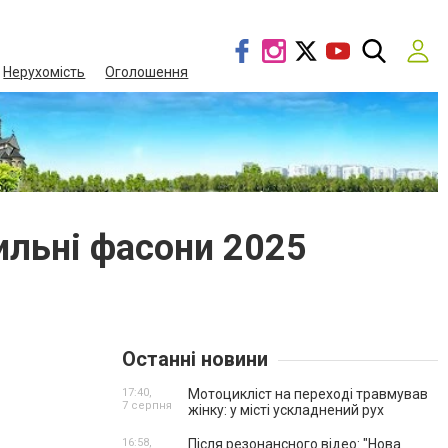
Нерухомість
Оголошення
ильні фасони 2025
Останні новини
17:40,
Мотоцикліст на переході травмував
7 серпня
жінку: у місті ускладнений рух
16:58,
Після резонансного відео: "Нова