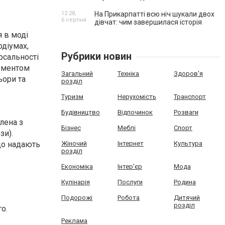
12:28,
На Прикарпатті всю ніч шукали двох
6 серпня
дівчат: чим завершилася історія
я в моді
одіумах,
Рубрики новин
ерсальності
лементом
Загальний
Техніка
Здоров'я
ьори та
розділ
Туризм
Нерухомість
Транспорт
Будівництво
Відпочинок
Розваги
лена з
Бізнес
Меблі
Спорт
зи).
що надають
Жіночий
Інтернет
Культура
розділ
Економіка
Інтер'єр
Мода
Кулінарія
Послуги
Родина
Подорожі
Робота
Дитячий
розділ
о.
Реклама