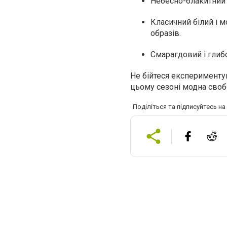
Небесно-блакитний 
Класичний білий і 
образів.
Смарагдовий і глибо
Не бійтеся експерименту
цьому сезоні модна своб
Поділіться та підписуйтесь н