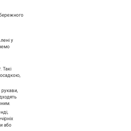
обережного
лені у
янемо
у
 Такі
посадкою,
 рукави,
ідходять
чним.
нді,
чірніх
и або