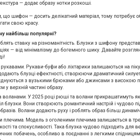
текстура — додає образу нотки розкоші.
, що шифон — досить делікатний матеріал, тому потребує 
гати свою красу.
ну найбільш популярні?
блять ставку на різноманітність. Блузки з шифону представ
аціях — від мінімалізму до богемного шику. Давайте розгл
ді!
 рукавами. Рукави-буфи або ліхтарики залишаються на пік
 додають блузці ефектності, створюючи драматичний силует.
оєднуються з вузькими брюками або джинсами з високою 
 у верхній частині образу.
 воланами. У 2025 році рюші та волани прикрашатимуть як
діл блузки. Вони створюють романтичний настрій і чудово п
образів. Волани додають руху і роблять образ більш динамі
и плечима. Модель з оголеними плечима залишається в тре
ості та спокусливості. Така блузка чудово підходить для ве
ичних побачень, особливо в поєднанні з легкими спідницям