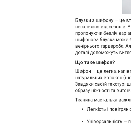
Блузки з
шифону
— це вт
незалежно від сезонів. У
пропонуючи безліч варіан
шифонова блузка може б
вечірнього гардероба. Ал
деталі допоможуть вигл
Що таке шифон?
Шифон — це легка, напі
натуральних волокон (шов
Завдяки своїй текстурі 
образу ніжності та витонч
Тканина має кілька важл
Легкість і повітряні
Універсальність — п