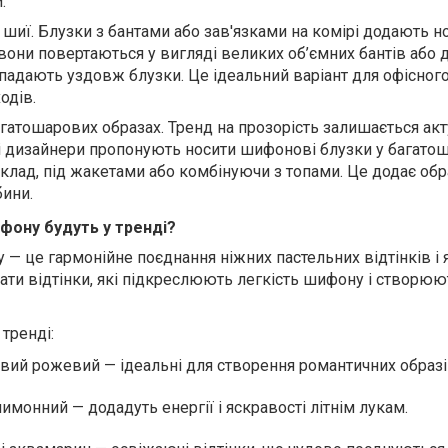
.
а шиї. Блузки з бантами або зав'язками на комірі додають н
 вони повертаються у вигляді великих об’ємних бантів або 
 спадають уздовж блузки. Це ідеальний варіант для офісног
одів.
агатошарових образах. Тренд на прозорість залишається ак
і дизайнери пропонують носити шифонові блузки у багато
клад, під жакетами або комбінуючи з топами. Це додає обр
бини.
ифону будуть у тренді?
у — це гармонійне поєднання ніжних пастельних відтінків і
ати відтінки, які підкреслюють легкість шифону і створюю
 тренді:
вий рожевий — ідеальні для створення романтичних образі
имонний — додадуть енергії і яскравості літнім лукам.