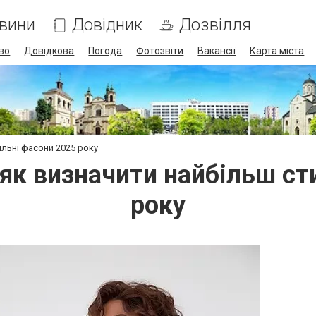
вини
Довідник
Дозвілля
во
Довідкова
Погода
Фотозвіти
Вакансії
Карта міста
ильні фасони 2025 року
 як визначити найбільш ст
року