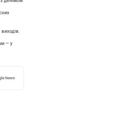
 з денімом.
існих
 виходів.
ми — у