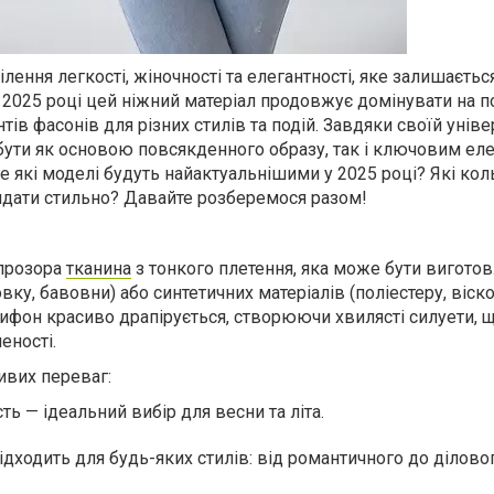
ілення легкості, жіночності та елегантності, яке залишаєтьс
 2025 році цей ніжний матеріал продовжує домінувати на п
тів фасонів для різних стилів та подій. Завдяки своїй унів
ути як основою повсякденного образу, так і ключовим е
е які моделі будуть найактуальнішими у 2025 році? Які кол
ядати стильно? Давайте розберемося разом!
впрозора
тканина
з тонкого плетення, яка може бути виготов
ку, бавовни) або синтетичних матеріалів (поліестеру, віско
шифон красиво драпірується, створюючи хвилясті силуети, 
еності.
ивих переваг:
сть — ідеальний вибір для весни та літа.
ідходить для будь-яких стилів: від романтичного до діловог