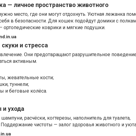
ка — личное пространство животного
ужно место, где они могут отдохнуть. Уютная лежанка пом
ебя в безопасности. Для кошек подойдут домики с полкам
 — ортопедические коврики и мягкие подушки.
d.in.ua
 скуки и стресса
азвлечение. Они предотвращают разрушительное поведение
аться активным.
аты, жевательные кости;
ки, туннели;
ты и беговые колёса.
 и ухода
: шампуни, расчёски, когтерезы, наполнитель для туалета,
 Поддержание чистоты — залог здоровья животного и уюта
in.ua