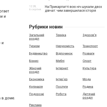
12:28,
На Прикарпатті всю ніч шукали двох
6 серпня
дівчат: чим завершилася історія
огает
и и
Рубрики новин
Загальний
Техніка
Здоров'я
розділ
 и
Туризм
Нерухомість
Транспорт
Будівництво
Відпочинок
Розваги
Бізнес
Меблі
Спорт
Жіночий
Інтернет
Культура
розділ
Економіка
Інтер'єр
Мода
Кулінарія
Послуги
Родина
Подорожі
Робота
Дитячий
 в доме.
розділ
Реклама