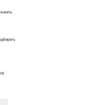
итывать
подбирать
ов: