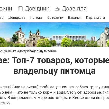
вини
Довідник
Дозвілля
во
Довідкова
Погода
Фотозвіти
Вакансії
Карта міста
ые нужны каждому владельцу питомца
ве: Топ-7 товаров, котор
владельцу питомца
шистый (или не очень) любимец — кошка, собака, грызун или
а о нём — это не только корм и вода. Это уют, здоровье, гиг
сть. В современном мире зоотовары в Киеве стали не про
остью.