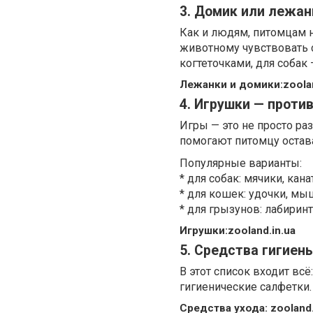
3. Домик или лежан
Как и людям, питомцам н
животному чувствовать с
когтеточками, для собак
Лежанки и домики:zoolan
4. Игрушки — против
Игры — это не просто р
помогают питомцу остав
Популярные варианты:
* для собак: мячики, кан
* для кошек: удочки, мыш
* для грызунов: лабирин
Игрушки:zooland.in.ua
5. Средства гигиены
В этот список входит всё
гигиенические салфетки.
Средства ухода: zooland.