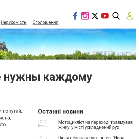
Нерухомість
Оголошення
ые нужны каждому
Останні новини
 попугай,
иена,
17:40,
Мотоцикліст на переході травмував
сто
Вчора
жінку: у місті ускладнений рух
16:58,
Після резонансного відео: "Нова