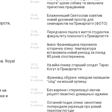
Вчора
пошта" шукає собаку та звільнила
причетних працівників
16:46,
Блаженніший Святослав освятив
Вчора
новий духовний простір для
рсти,
семінаристів на Прикарпатті (ФОТО)
13:30,
Передчасно пішла з життя студентка
Вчора
факультету психології з Прикарпаття
13:04,
Івано-Франківщина пережила
Вчора
історичну спеку: температура
встановила новий рекорд за понад
80 років спостережень
в: Royal
10:12,
На війні помер старший солдат Тарас
Вчора
Когут із Прикарпаття
15:32,
Франківці обурені: невідомі залишили
6 серпня
"слід" на міській зупинці
и не
15:00,
Без варіння і стерилізації овочів:
6 серпня
рецепт пікантної домашньої аджики
ки и
14:37,
Останній подих спеки: синоптики
6 серпня
попередили українців про різкий
перелом погоди