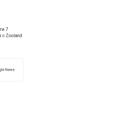
ти 7
 с Zooland