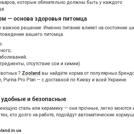
товаров, которые обязательно должны быть у каждого
а.
рм — основа здоровья питомца
 важное решение. Именно питание влияет на состояние ше
 поведение вашего питомца.
е:
ного;
заболеваний;
гредиенты, отсутствие сои и химии).
ивотных ?
Zooland
вы найдёте корма от популярных брендо
love, Purina Pro Plan — с доставкой по Киеву и всей Украине.
— удобные и безопасные
ющую сталь или керамику — они прочные, легко моются 
 тех, кто долго на работе, подойдут автоматические кормуш
and.in.ua