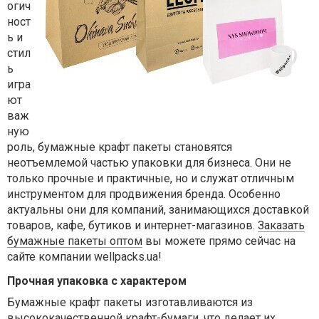
огич
ност
ь и
стил
ь
игра
ют
важ
ную
роль, бумажные крафт пакеты становятся
неотъемлемой частью упаковки для бизнеса. Они не
только прочные и практичные, но и служат отличным
инструментом для продвижения бренда. Особенно
актуальны они для компаний, занимающихся доставкой
товаров, кафе, бутиков и интернет-магазинов.
Заказать
бумажные пакеты оптом
вы можете прямо сейчас на
сайте компании wellpacks.ua!
Прочная упаковка с характером
Бумажные крафт пакеты изготавливаются из
высококачественной крафт-бумаги, что делает их