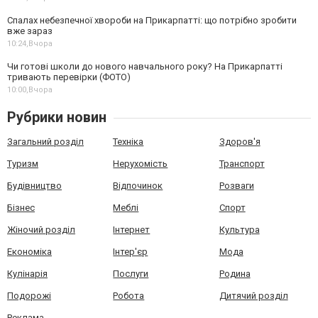
Спалах небезпечної хвороби на Прикарпатті: що потрібно зробити
вже зараз
10:24,
Вчора
Чи готові школи до нового навчального року? На Прикарпатті
тривають перевірки (ФОТО)
10:00,
Вчора
Рубрики новин
Загальний розділ
Техніка
Здоров'я
Туризм
Нерухомість
Транспорт
Будівництво
Відпочинок
Розваги
Бізнес
Меблі
Спорт
Жіночий розділ
Інтернет
Культура
Економіка
Інтер'єр
Мода
Кулінарія
Послуги
Родина
Подорожі
Робота
Дитячий розділ
Реклама