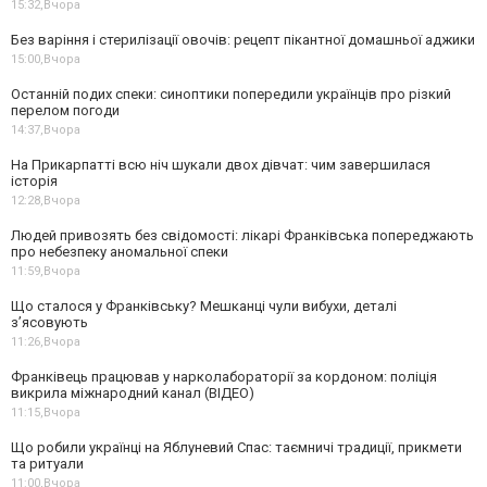
15:32,
Вчора
Без варіння і стерилізації овочів: рецепт пікантної домашньої аджики
15:00,
Вчора
Останній подих спеки: синоптики попередили українців про різкий
перелом погоди
14:37,
Вчора
На Прикарпатті всю ніч шукали двох дівчат: чим завершилася
історія
12:28,
Вчора
Людей привозять без свідомості: лікарі Франківська попереджають
про небезпеку аномальної спеки
11:59,
Вчора
Що сталося у Франківську? Мешканці чули вибухи, деталі
з’ясовують
11:26,
Вчора
Франківець працював у нарколабораторії за кордоном: поліція
викрила міжнародний канал (ВІДЕО)
11:15,
Вчора
Що робили українці на Яблуневий Спас: таємничі традиції, прикмети
та ритуали
11:00,
Вчора