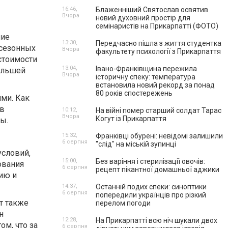
16:46,
Блаженніший Святослав освятив
Вчора
новий духовний простір для
семінаристів на Прикарпатті (ФОТО)
ние
13:30,
Передчасно пішла з життя студентка
есезонных
Вчора
факультету психології з Прикарпаття
 стоимости
13:04,
Івано-Франківщина пережила
ольшей
Вчора
історичну спеку: температура
встановила новий рекорд за понад
80 років спостережень
ми. Как
ов
10:12,
На війні помер старший солдат Тарас
Вчора
Когут із Прикарпаття
ы.
15:32,
Франківці обурені: невідомі залишили
6 серпня
"слід" на міській зупинці
условий,
15:00,
Без варіння і стерилізації овочів:
ования
6 серпня
рецепт пікантної домашньої аджики
сию и
14:37,
Останній подих спеки: синоптики
6 серпня
попередили українців про різкий
т также
перелом погоди
н
12:28,
На Прикарпатті всю ніч шукали двох
ом, что за
6 серпня