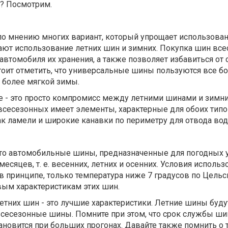
и? Посмотрим.
по мнению многих вариант, который упрощает использова
ают использование летних шин и зимних. Покупка шин вс
 автомобиля их хранения, а также позволяет избавиться от
тоит отметить, что универсальные шины пользуются все б
 более мягкой зимы.
 - это просто компромисс между летними шинами и зимни
 всесезонных имеет элементы, характерные для обоих тип
к ламели и широкие канавки по периметру для отвода вод
это автомобильные шины, предназначенные для погодных 
есяцев, т. е. весенних, летних и осенних. Условия использ
 в принципе, только температура ниже 7 градусов по Цель
вым характеристикам этих шин.
тних шин - это лучшие характеристики. Летние шины буду
всесезонные шины. Помните при этом, что срок службы ши
овится при больших прогонах. Давайте также помнить о т