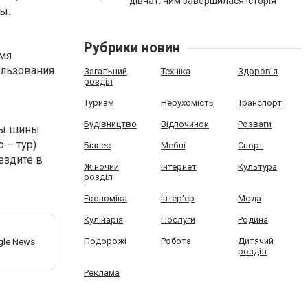
дівчат: чим завершилася історія
ы.
Рубрики новин
емя
ользования
Загальний
Техніка
Здоров'я
розділ
Туризм
Нерухомість
Транспорт
Будівництво
Відпочинок
Розваги
ны шины
 – тур)
Бізнес
Меблі
Спорт
ездите в
Жіночий
Інтернет
Культура
розділ
Економіка
Інтер'єр
Мода
Кулінарія
Послуги
Родина
Подорожі
Робота
Дитячий
розділ
Реклама