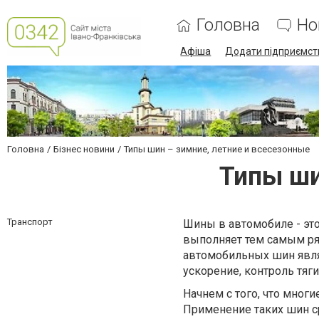
Головна
Но
Афіша
Додати підприємст
Головна
Бізнес новини
Типы шин – зимние, летние и всесезонные
Типы ши
Транспорт
Шины в автомобиле - это
выполняет тем самым ря
автомобильных шин являе
ускорение, контроль тяг
Начнем с того, что мно
Применение таких шин с