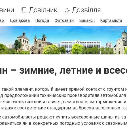
вини
Довідник
Дозвілля
во
Довідкова
Погода
Фотозвіти
Вакансії
Карта міста
н – зимние, летние и все
 такой элемент, который имеет прямой контакт с грунтом 
д предположений технических производителя автомобиля.
тся очень важной и влияет, в частности, на торможение и
и и даже соответствие стандартам выбросов выхлопных га
гие автомобилисты решают купить всесезонные шины из-за
равниться ли в конкретных погодных условиях с сезонны