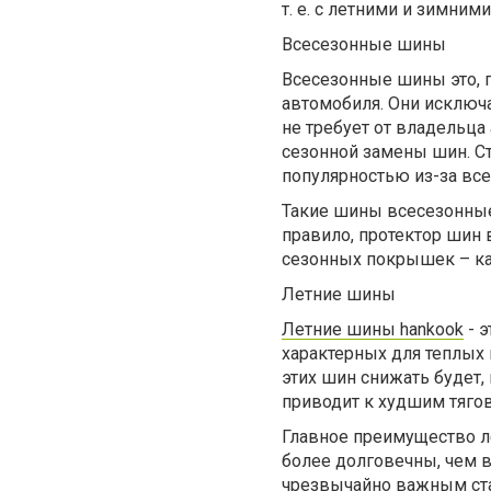
т. е. с летними и зимним
Всесезонные шины
Всесезонные шины это, 
автомобиля. Они исключ
не требует от владельца
сезонной замены шин. С
популярностью из-за все
Такие шины всесезонные
правило, протектор шин
сезонных покрышек – ка
Летние шины
Летние шины hankook
- 
характерных для теплых м
этих шин снижать будет,
приводит к худшим тяго
Главное преимущество ле
более долговечны, чем 
чрезвычайно важным стан