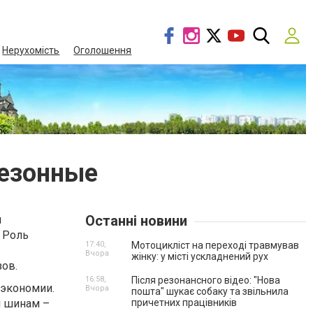
Нерухомість
Оголошення
сезонные
Останні новини
и
 Роль
17:40,
Мотоцикліст на переході травмував
Вчора
жінку: у місті ускладнений рух
зов.
16:58,
Після резонансного відео: "Нова
 экономии.
Вчора
пошта" шукає собаку та звільнила
м шинам –
причетних працівників