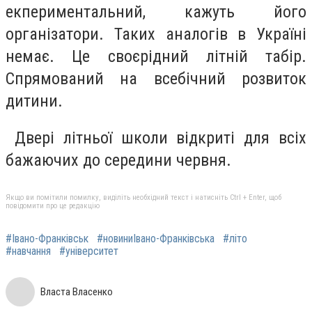
екпериментальний, кажуть його
організатори. Таких аналогів в Україні
немає. Це своєрідний літній табір.
Спрямований на всебічний розвиток
дитини.
Двері літньої школи відкриті для всіх
бажаючих до середини червня.
Якщо ви помітили помилку, виділіть необхідний текст і натисніть Ctrl + Enter, щоб
повідомити про це редакцію
#Івано-Франківськ
#новиниІвано-Франківська
#літо
#навчання
#університет
Власта Власенко