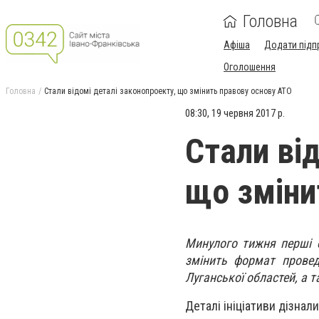
Головна
Афіша
Додати підп
Оголошення
Головна
Стали відомі деталі законопроекту, що змінить правову основу АТО
08:30, 19 червня 2017 р.
Стали ві
що зміни
Минулого тижня перші 
змінить формат провед
Луганської областей, а т
Деталі ініціативи дізнал