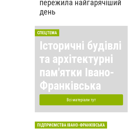
пережила найгарячіший
день
СПЕЦТЕМА
Історичні будівлі
та архітектурні
пам'ятки Івано-
Франківська
Всі матеріали тут
ПІДПРИЄМСТВА ІВАНО-ФРАНКІВСЬКА