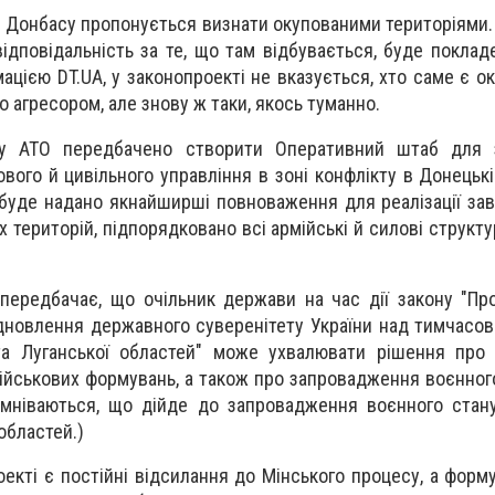
и Донбасу пропонується визнати окупованими територіями.
ідповідальність за те, що там відбувається, буде покладе
мацією DT.UA, у законопроекті не вказується, хто саме є о
 агресором, але знову ж таки, якось туманно.
абу АТО передбачено створити Оперативний штаб для 
вого й цивільного управління в зоні конфлікту в Донецькі
 буде надано якнайширші повноваження для реалізації за
 територій, підпорядковано всі армійські й силові структу
 передбачає, що очільник держави на час дії закону "Пр
ідновлення державного суверенітету України над тимчасо
та Луганської областей" може ухвалювати рішення про 
ійськових формувань, а також про запровадження воєнного 
мніваються, що дійде до запровадження воєнного стану
областей.)
оекті є постійні відсилання до Мінського процесу, а форм