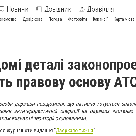
Новини
Довідник
Дозвілля
риємство
Довідкова
Погода
Фотозвіти
Вакансії
Карта міста
домі деталі законопрое
ть правову основу АТ
особи держави повідомили, що активно готується закон
ення антитерористичної операції на окремих частинах 
акож визнає ці території окупованими.
ися журналісти видання "
Дзеркало тижня
".