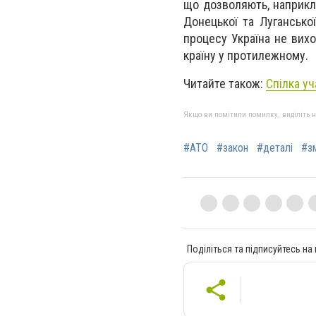
що дозволяють, наприкл
Донецької та Лугансько
процесу Україна не вихо
країну у протилежному.
Читайте також:
Спілка уч
Якщо ви помітили помилку, виділіть нео
#АТО
#закон
#деталі
#з
Поділіться та підписуйтесь на