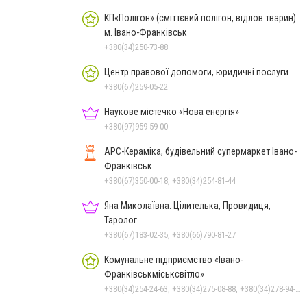
КП«Полігон» (сміттєвий полігон, відлов тварин)
м. Івано-Франківськ
+380(34)250-73-88
Центр правової допомоги, юридичні послуги
+380(67)259-05-22
Наукове містечко «Нова енергія»
+380(97)959-59-00
АРС-Кераміка, будівельний супермаркет Івано-
Франківськ
+380(67)350-00-18, +380(34)254-81-44
Яна Миколаївна. Цілителька, Провидиця,
Таролог
+380(67)183-02-35, +380(66)790-81-27
Комунальне підприємство «Івано-
Франківськміськсвітло»
+380(34)254-24-63, +380(34)275-08-88, +380(34)278-94-43