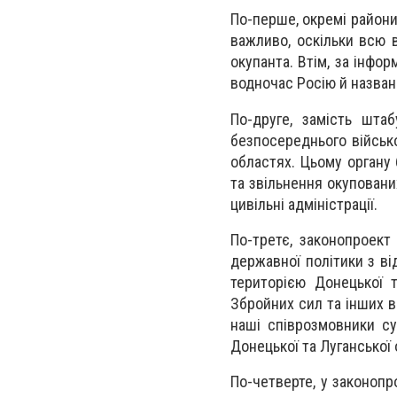
По-перше, окремі район
важливо, оскільки всю в
окупанта. Втім, за інфор
водночас Росію й названо
По-друге, замість шт
безпосереднього військо
областях. Цьому органу
та звільнення окупованих
цивільні адміністрації.
По-третє, законопроект
державної політики з в
територією Донецької 
Збройних сил та інших в
наші співрозмовники су
Донецької та Луганської 
По-четверте, у законопр