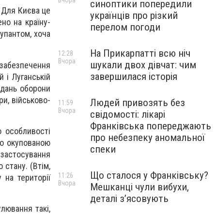
Вчора
синоптики попередили
 Для Києва це
українців про різкий
но на країну-
перелом погоди
купантом, хоча
На Прикарпатті всю ніч
12:28
Вчора
шукали двох дівчат: чим
забезпечення
завершилася історія
й і Луганській
вдань оборони
ри, військово-
Людей привозять без
11:59
Вчора
свідомості: лікарі
Франківська попереджають
о особливості
про небезпеку аномальної
во окупованою
спеки
застосування
стану. (Втім,
Що сталося у Франківську?
11:26
 на території
Вчора
Мешканці чули вибухи,
деталі з’ясовують
улювання такі,