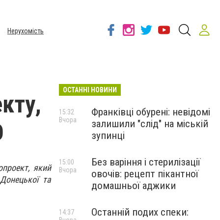
Нерухомість
ОСТАННІ НОВИНИ
кту,
Франківці обурені: невідомі
15:32
Вчора
залишили "слід" на міській
О
зупинці
Без варіння і стерилізації
15:00
опроект, який
Вчора
овочів: рецепт пікантної
Донецької та
домашньої аджики
Останній подих спеки:
14:37