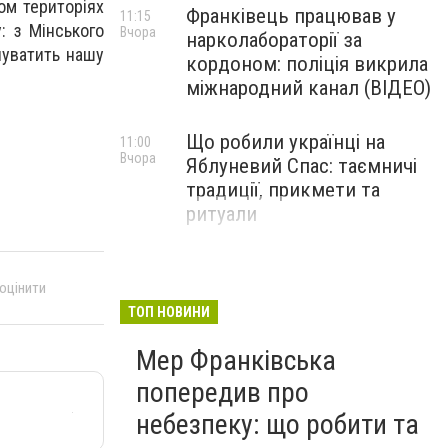
ом територіях
Франківець працював у
11:15
: з Мінського
Вчора
нарколабораторії за
нуватить нашу
кордоном: поліція викрила
міжнародний канал (ВІДЕО)
Що робили українці на
11:00
Вчора
Яблуневий Спас: таємничі
традиції, прикмети та
ритуали
 оцінити
ТОП НОВИНИ
Мер Франківська
попередив про
небезпеку: що робити та