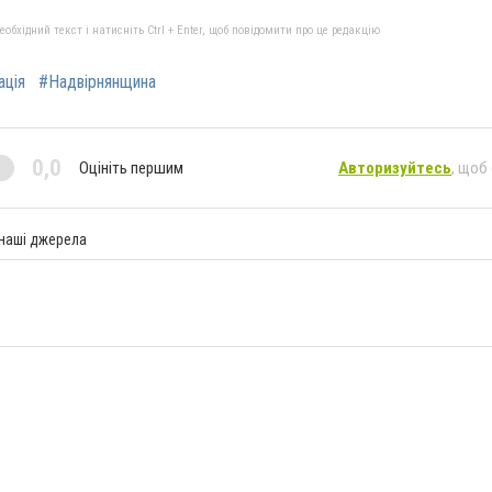
бхідний текст і натисніть Ctrl + Enter, щоб повідомити про це редакцію
ація
#Надвірнянщина
0,0
Оцініть першим
Авторизуйтесь
, щоб
 наші джерела