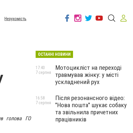
Нерухомість
ОСТАННІ НОВИНИ
Мотоцикліст на переході
17:40
7 серпня
травмував жінку: у місті
У
ускладнений рух
Після резонансного відео:
16:58
7 серпня
"Нова пошта" шукає собаку
та звільнила причетних
ив голова ГО
працівників