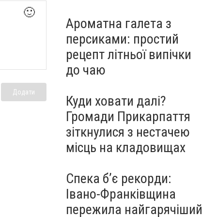
🙂
Ароматна галета з
персиками: простий
рецепт літньої випічки
до чаю
Додати
Куди ховати далі?
Громади Прикарпаття
зіткнулися з нестачею
місць на кладовищах
Спека б’є рекорди:
Івано-Франківщина
пережила найгарячіший