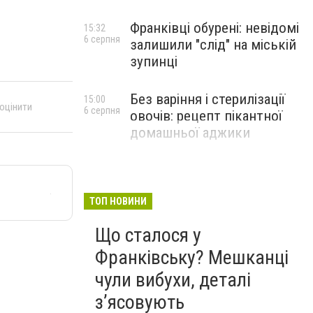
Франківці обурені: невідомі
15:32
6 серпня
залишили "слід" на міській
зупинці
Без варіння і стерилізації
15:00
 оцінити
6 серпня
овочів: рецепт пікантної
домашньої аджики
ТОП НОВИНИ
Що сталося у
Франківську? Мешканці
чули вибухи, деталі
з’ясовують