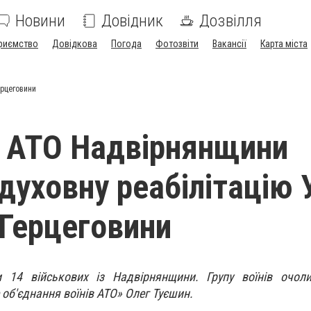
Новини
Довідник
Дозвілля
риємство
Довідкова
Погода
Фотозвіти
Вакансії
Карта міста
ерцеговини
 АТО Надвірнянщини
духовну реабілітацію 
 Герцеговини
 14 військових із Надвірнянщини. Групу воїнів очол
об'єднання воїнів АТО» Олег Туєшин.