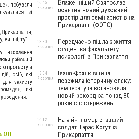
Блаженніший Святослав
16:46
це», побували
7 серпня
освятив новий духовний
лкувалися зі
простір для семінаристів на
Прикарпатті (ФОТО)
 Прикарпаття,
, вишні, туї.
Передчасно пішла з життя
13:30
7 серпня
студентка факультету
ту населення
психології з Прикарпаття
дяки районній
ого протесту в
Івано-Франківщина
13:04
ій, осіб, які
7 серпня
пережила історичну спеку:
 для захисту
температура встановила
громадян, які
новий рекорд за понад 80
 проведення.
років спостережень
На війні помер старший
10:12
7 серпня
солдат Тарас Когут із
та ОТГ
Прикарпаття