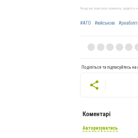
Якщо ви помітили помилку, виділіть нео
#АТО
#військові
#реабіліт
Поділіться та підписуйтесь на
Коментарі
Авторизуватись