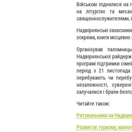
Військові піднялися на 
на літургіях та меса
священнослужителями, 
Надвірнянські захисник
зокрема, книги місцевих а
Організував паломниц
Надвірнянської райдержа
програмі підтримки сіме
період з 21 листопада 
перебувають чи перебу
незалежності, суверені
залучалися і брали безп
Читайте також:
Рятувальники на Надвір
Розвиток туризму, малог