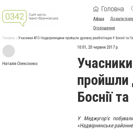
Головна
Афіша
Додати підп
Оголошення
Головна
Учасники АТО Надвірнянщини пройшли духовну реабілітацію У Боснії та Г
10:01, 20 червня 2017 р.
Учасники
Наталія Олексієнко
пройшли 
Боснії та
У Меджугор'є побували
«Надвірнянське районне 