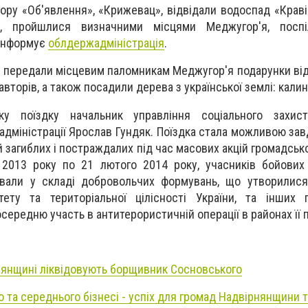
гору «Об'явлення», «Крижевац», відвідали водоспад «Краві
х, пройшлися визначними місцями Меджугор'я, поспі
інформує
облдержадміністрація
.
и передали місцевим паломникам Меджугор'я подарунки від
вторів, а також посадили дерева з української землі: калину
ьку поїздку начальник управління соціального захис
дміністрації Ярослав Гундяк. Поїздка стала можливою зав
й загиблих і постраждалих під час масових акцій громадськ
2013 року по 21 лютого 2014 року, учасників бойових д
вали у складі добровольчих формувань, що утворилися
тету та територіальної цілісності України, та інших 
осередню участь в антитерористичній операції в районах її
нянщині ліквідовують борщивник Сосновського
о та середнього бізнесі - успіх для громад Надвірнянщини 