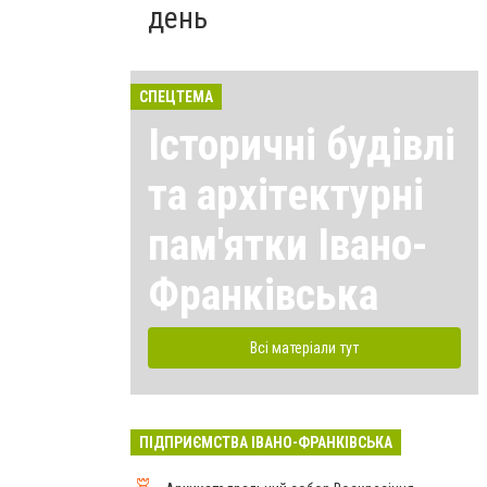
день
СПЕЦТЕМА
Історичні будівлі
та архітектурні
пам'ятки Івано-
Франківська
Всі матеріали тут
ПІДПРИЄМСТВА ІВАНО-ФРАНКІВСЬКА