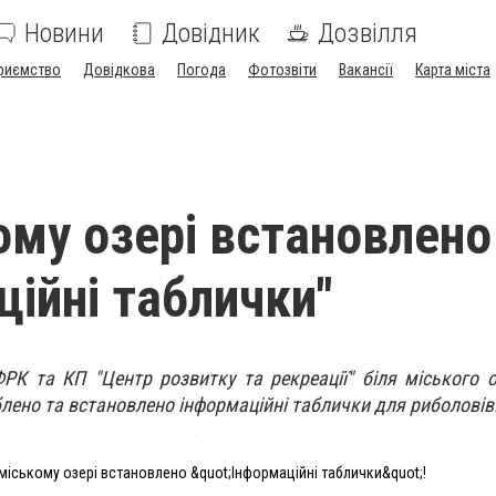
Новини
Довідник
Дозвілля
риємство
Довідкова
Погода
Фотозвіти
Вакансії
Карта міста
ому озері встановлено
ційні таблички"
РК та КП "Центр розвитку та рекреації" біля міського о
лено та встановлено інформаційні таблички для риболовів
міському озері встановлено &quot;Інформаційні таблички&quot;!