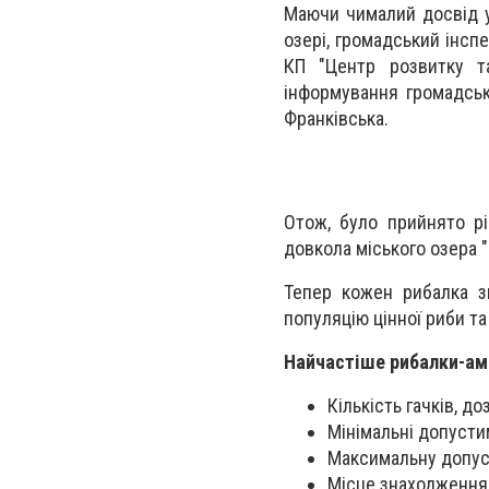
Маючи чималий досвід у
озері, громадський інс
КП "Центр розвитку т
інформування громадськ
Франківська.
Отож, було прийнято р
довкола міського озера 
Тепер кожен рибалка з
популяцію цінної риби та
Найчастіше рибалки-ама
Кількість гачків, д
Мінімальні допусти
Максимальну допуст
Місце знаходження 