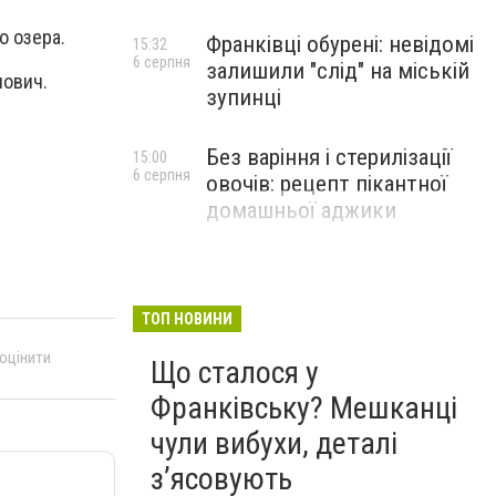
о озера.
Франківці обурені: невідомі
15:32
6 серпня
залишили "слід" на міській
нович.
зупинці
Без варіння і стерилізації
15:00
6 серпня
овочів: рецепт пікантної
домашньої аджики
ТОП НОВИНИ
 оцінити
Що сталося у
Франківську? Мешканці
чули вибухи, деталі
з’ясовують