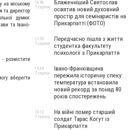
Блаженніший Святослав
16:46
у на міському
7 серпня
освятив новий духовний
ч
та директор
простір для семінаристів на
льної думки:
Прикарпатті (ФОТО)
ави та Івано-
Передчасно пішла з життя
13:30
7 серпня
студентка факультету
психології з Прикарпаття
- розмістити
Івано-Франківщина
13:04
7 серпня
пережила історичну спеку:
огу вберегти
температура встановила
новий рекорд за понад 80
років спостережень
На війні помер старший
10:12
7 серпня
солдат Тарас Когут із
Прикарпаття