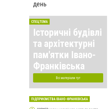
день
СПЕЦТЕМА
Історичні будівлі
та архітектурні
пам'ятки Івано-
Франківська
Всі матеріали тут
ПІДПРИЄМСТВА ІВАНО-ФРАНКІВСЬКА