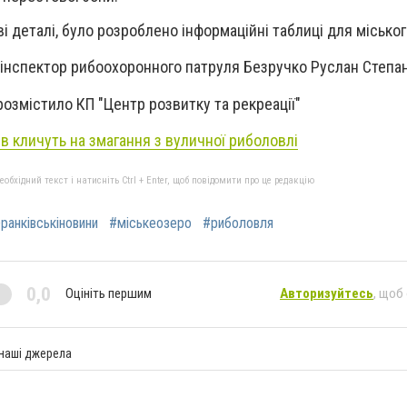
і деталі, було розроблено інформаційні таблиці для міськог
 інспектор рибоохоронного патруля Безручко Руслан Степа
розмістило КП "Центр розвитку та рекреації"
в кличуть на змагання з вуличної риболовлі
бхідний текст і натисніть Ctrl + Enter, щоб повідомити про це редакцію
ранківськіновини
#міськеозеро
#риболовля
0,0
Оцініть першим
Авторизуйтесь
, щоб
 наші джерела