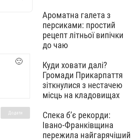
Ароматна галета з
персиками: простий
рецепт літньої випічки
до чаю
🙂
Куди ховати далі?
Громади Прикарпаття
зіткнулися з нестачею
місць на кладовищах
Спека б’є рекорди:
Додати
Івано-Франківщина
пережила найгарячіший