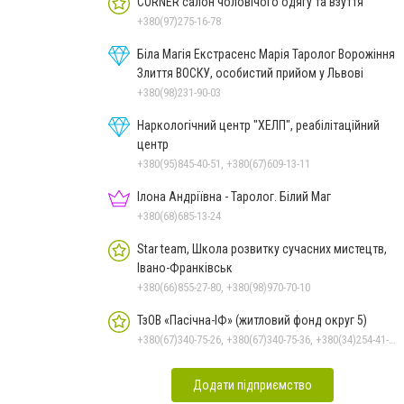
CORNER салон чоловічого одягу та взуття
+380(97)275-16-78
Біла Магія Екстрасенс Марія Таролог Ворожіння
Злиття ВОСКУ, особистий прийом у Львові
+380(98)231-90-03
Наркологічний центр "ХЕЛП", реабілітаційний
центр
+380(95)845-40-51, +380(67)609-13-11
Ілона Андріївна - Таролог. Білий Маг
+380(68)685-13-24
Star team, Школа розвитку сучасних мистецтв,
Івано-Франківськ
+380(66)855-27-80, +380(98)970-70-10
ТзОВ «Пасічна-ІФ» (житловий фонд округ 5)
+380(67)340-75-26, +380(67)340-75-36, +380(34)254-41-10
Додати підприємство