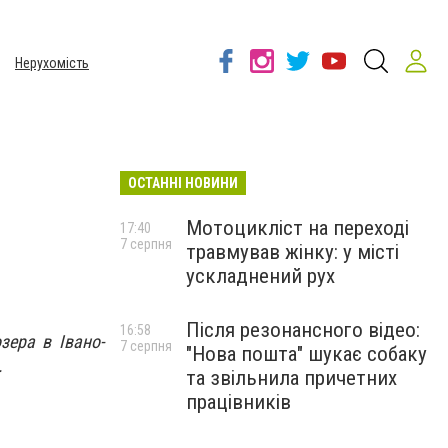
Нерухомість
ОСТАННІ НОВИНИ
Мотоцикліст на переході
17:40
7 серпня
травмував жінку: у місті
ускладнений рух
Після резонансного відео:
16:58
зера в Івано-
7 серпня
"Нова пошта" шукає собаку
.
та звільнила причетних
працівників