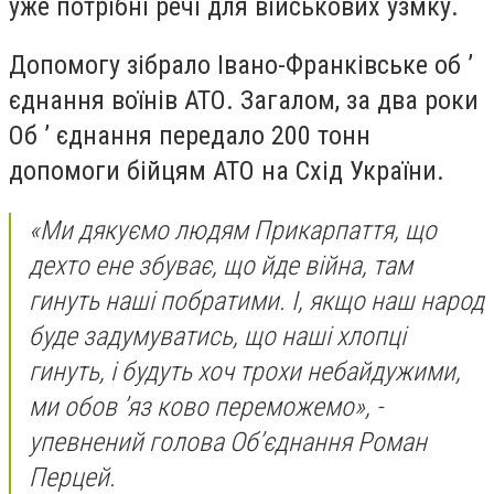
уже потрібні речі для військових узмку.
Допомогу зібрало Івано-Франківське об ’
єднання воїнів АТО. Загалом, за два роки
Об ’ єднання передало 200 тонн
допомоги бійцям АТО на Схід України.
«Ми дякуємо людям Прикарпаття, що
дехто ене збуває, що йде війна, там
гинуть наші побратими. І, якщо наш народ
буде задумуватись, що наші хлопці
гинуть, і будуть хоч трохи небайдужими,
ми обов ’яз ково переможемо», -
упевнений голова Об’єднання Роман
Перцей.