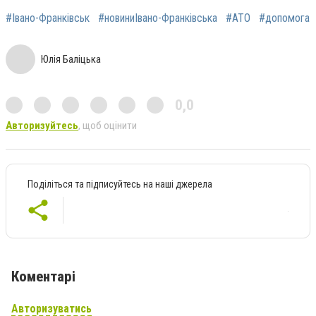
#Івано-Франківськ
#новиниІвано-Франківська
#АТО
#допомога
Юлія Баліцька
0,0
Авторизуйтесь
, щоб оцінити
Поділіться та підписуйтесь на наші джерела
Коментарі
Авторизуватись