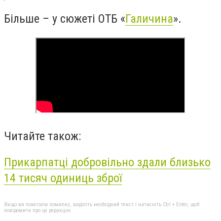
Більше – у сюжеті ОТБ «
Галичина
».
Читайте також:
Прикарпатці добровільно здали близько
14 тисяч одиниць зброї
Якщо ви помітили помилку, виділіть необхідний текст і натисніть Ctrl + Enter, щоб
повідомити про це редакцію