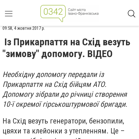
09:58, 4 жовтня 2017 р.
Із Прикарпаття на Схід везуть
"зимову" допомогу. ВІДЕО
Необхідну допомогу передали із
Прикарпаття на Схід бійцям АТО.
Допомогу зібрали до річниці створення
10-ї окремої гірськоштурмової бригади.
На Схід везуть генератори, бензопили,
цвяхи та клейонки з утепленням. Це –