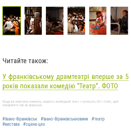
Читайте також:
У франківському драмтеатрі вперше за 5
років показали комедію "Театр". ФОТО
Якщо ви помітили помилку, виділіть необхідний текст і натисніть Ctrl + Enter, щоб
повідомити про це редакцію
#Івано-Франківськ
#Івано-Франківськновини
#театр
#вистава
#сцена-цех