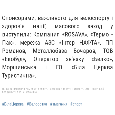
Спонсорами, важливого для велоспорту і
здоров’я нації, масового заход у
виступили: Компания «ROSAVA», «Термо -
Пак», мережа АЗС «Інтер НАФТА», ПП
Романов, Металлобаза Бочаров, ТОВ
«Екобуд», Оператор зв'язку «Белко»,
Моршинська і ГО «Біла Церква
Туристична».
Якщо ви помітили помилку, виділіть необхідний текст і натисніть Ctrl + Enter, щоб
повідомити про це редакцію
#БілаЦерква
#Велосотка
#змагання
#спорт