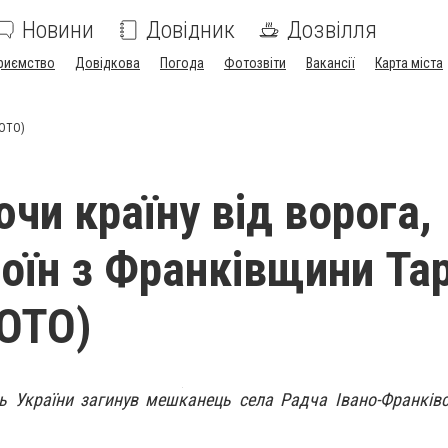
Новини
Довідник
Дозвілля
риємство
Довідкова
Погода
Фотозвіти
Вакансії
Карта міста
ФОТО)
чи країну від ворога,
воїн з Франківщини Та
ОТО)
ть України загинув мешканець села Радча Івано-Франків