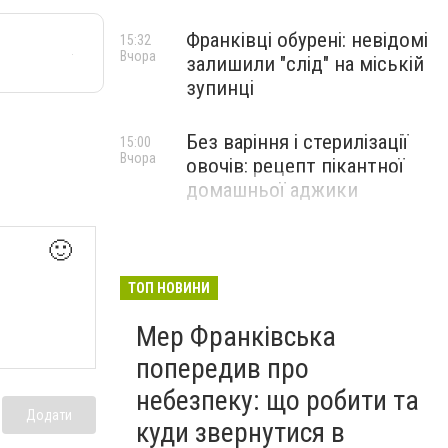
Франківці обурені: невідомі
15:32
Вчора
залишили "слід" на міській
зупинці
Без варіння і стерилізації
15:00
Вчора
овочів: рецепт пікантної
домашньої аджики
🙂
ТОП НОВИНИ
Мер Франківська
попередив про
небезпеку: що робити та
Додати
куди звернутися в