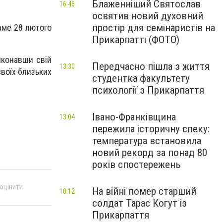
Блаженніший Святослав
16:46
освятив новий духовний
простір для семінаристів на
аме 28 лютого
Прикарпатті (ФОТО)
иконавши свій
Передчасно пішла з життя
13:30
своїх близьких
студентка факультету
психології з Прикарпаття
Івано-Франківщина
13:04
пережила історичну спеку:
температура встановила
новий рекорд за понад 80
років спостережень
 оцінити
На війні помер старший
10:12
солдат Тарас Когут із
Прикарпаття