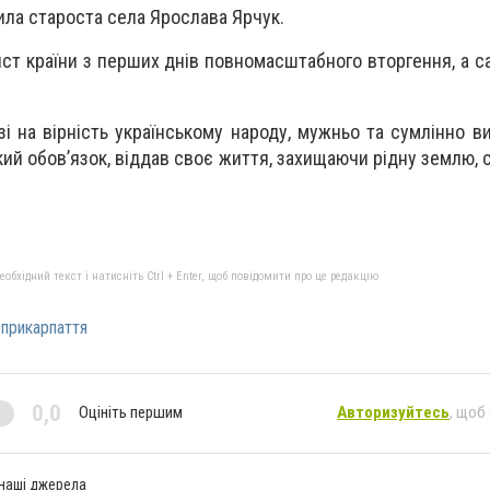
мила староста села Ярослава Ярчук.
ист країни з перших днів повномасштабного вторгення, а с
зі на вірність українському народу, мужньо та сумлінно в
кий обов’язок, віддав своє життя, захищаючи рідну землю, 
бхідний текст і натисніть Ctrl + Enter, щоб повідомити про це редакцію
прикарпаття
0,0
Оцініть першим
Авторизуйтесь
, щоб
 наші джерела