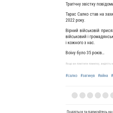
Трагічну звістку повідо
Тарас Салко став на зах
2022 року.
Вірний військовій прися
військовий і громадянсь
і кожного з нас.
Воїну було 35 років…
Якщо ви помітили помилку, виділіть нео
#салко
#загинув
#війна
#
Поділіться та підписуйтесь на