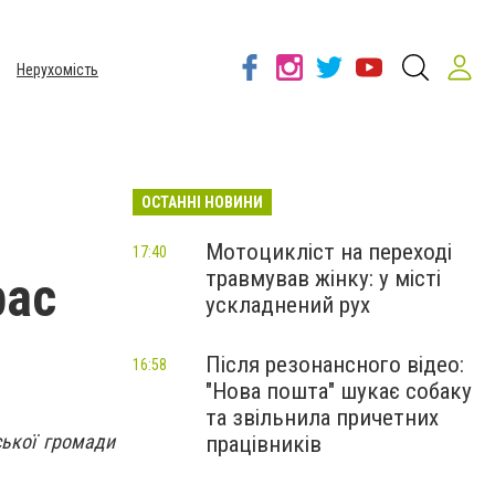
Нерухомість
ОСТАННІ НОВИНИ
Мотоцикліст на переході
17:40
травмував жінку: у місті
рас
ускладнений рух
Після резонансного відео:
16:58
"Нова пошта" шукає собаку
та звільнила причетних
ської громади
працівників