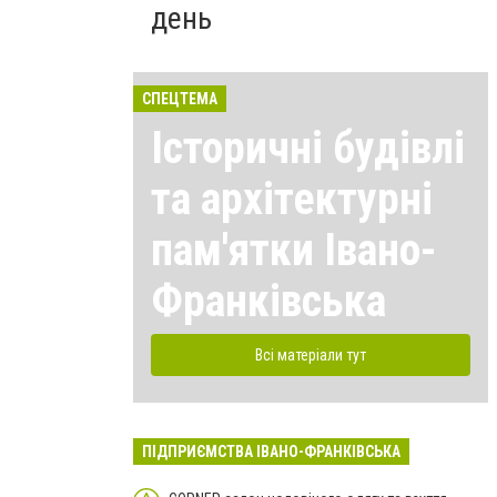
день
СПЕЦТЕМА
Історичні будівлі
та архітектурні
пам'ятки Івано-
Франківська
Всі матеріали тут
ПІДПРИЄМСТВА ІВАНО-ФРАНКІВСЬКА