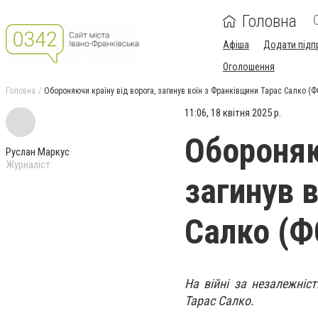
Головна
Афіша
Додати підп
Оголошення
Головна
Обороняючи країну від ворога, загинув воїн з Франківщини Тарас Салко (
11:06, 18 квітня 2025 р.
Обороняю
Руслан Маркус
Журналіст
загинув 
Салко (Ф
На війні за незалежніс
Тарас Салко.