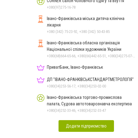
CORNER салон чоловічого одягу та взуття
+380(97)275-16-78
Івано-Франківська міська дитяча клінічна
лікарня
+380 (342) 75-23-92, +380 (342) 50-43-85
Івано-Франківська обласна організація
Національної спілки художників України
+380(68)664-65-66, +380(66)442-65-51, +380(34)275-07-97, +380(34)222-47-79
ПриватБанк, Івано-Франківськ
ДП "ІВАНО-ФРАНКІВСЬК­СТАНДАРТ­МЕТРОЛОГІЯ"
+380(34)253-56-17, +380(34)253-02-00
Івано-Франківська торгово-промислова
палата, Судова автотоварознавча експертиза
+380(34)252-33-46, +380(34)252-33-47
Додати підприємство