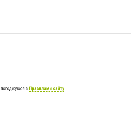
я погоджуюся з
Правилами сайту