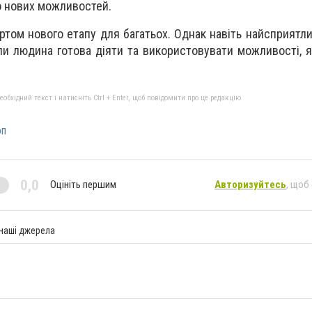
 нових можливостей.
том нового етапу для багатьох. Однак навіть найсприятли
и людина готова діяти та використовувати можливості, як
бхідний текст і натисніть Ctrl + Enter, щоб повідомити про це редакцію
оп
0,0
Оцініть першим
Авторизуйтесь
, щоб
 наші джерела