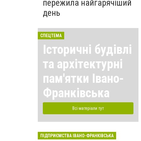
пережила найгарячіший
день
СПЕЦТЕМА
Історичні будівлі
та архітектурні
пам'ятки Івано-
Франківська
Всі матеріали тут
ПІДПРИЄМСТВА ІВАНО-ФРАНКІВСЬКА