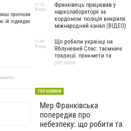
Франківець працював у
11:15
Вчора
нарколабораторії за
віші прогнози
кордоном: поліція викрила
і їй підкидає
міжнародний канал (ВІДЕО)
Що робили українці на
11:00
Вчора
Яблуневий Спас: таємничі
традиції, прикмети та
ритуали
 оцінити
ТОП НОВИНИ
Мер Франківська
попередив про
небезпеку: що робити та