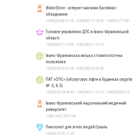
WaterStore - інтернет магазин басейнів і
обладнання
+380(44)502-01-02, +380(66)777-78-42, +380(67)777-82-19, +380(67)890-80-80, +380(73)890-80-80, +380(44)502-01-03
Головне управління ДПС в Івано-Франківській
області
+380(34)277-19-02, +380(34)277-19-10
Івано-Франківська міська стоматологічна
поліклініка
+380(34)253-32-08, +380(34)253-03-96
ПАТ «ОТІС» (обслуговує ліфти в будинках округів
№ -3, 4, 5)
+380(34)274-08-40, +380(34)271-01-37, +380(80)050-19-01
Івано-Франківський національний медичний
університет
+380 (342) 78-41-94
Пансіонат для літніх людей Грааль
+380(67)255-11-55