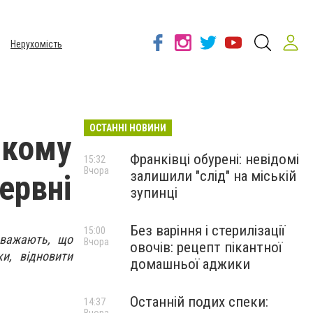
Нерухомість
ОСТАННІ НОВИНИ
 кому
Франківці обурені: невідомі
15:32
Вчора
залишили "слід" на міській
ервні
зупинці
Без варіння і стерилізації
15:00
вважають, що
Вчора
овочів: рецепт пікантної
и, відновити
домашньої аджики
Останній подих спеки:
14:37