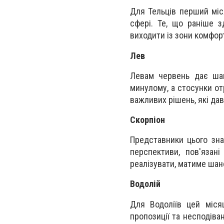
Для Тельців перший міся
сфері. Те, що раніше 
виходити із зони комфор
Лев
Левам червень дає шан
минулому, а стосунки о
важливих рішень, які да
Скорпіон
Представники цього зна
перспективи, пов'язан
реалізувати, матиме шанс
Водолій
Для Водоліїв цей місяц
пропозиції та несподіва