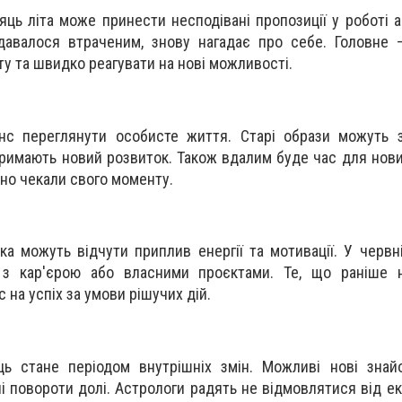
ць літа може принести несподівані пропозиції у роботі а
здавалося втраченим, знову нагадає про себе. Головне
ту та швидко реагувати на нові можливості.
с переглянути особисте життя. Старі образи можуть 
тримають новий розвиток. Також вдалим буде час для нови
вно чекали свого моменту.
ка можуть відчути приплив енергії та мотивації. У червн
і з кар'єрою або власними проєктами. Те, що раніше 
 на успіх за умови рішучих дій.
ь стане періодом внутрішніх змін. Можливі нові знайо
ні повороти долі. Астрологи радять не відмовлятися від е