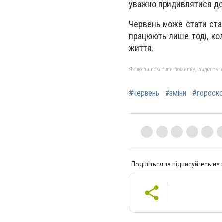
уважно придивлятися до
Червень може стати стар
працюють лише тоді, кол
життя.
Якщо ви помітили помилку, виділіть нео
#червень
#зміни
#гороск
Поділіться та підписуйтесь на