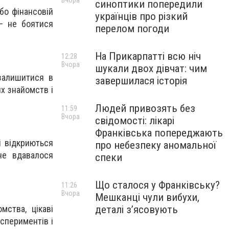
Вчора
синоптики попередили
бо фінансовій
українців про різкий
 — не боятися
перелом погоди
На Прикарпатті всю ніч
12:28
Вчора
шукали двох дівчат: чим
залишитися в
завершилася історія
х знайомств і
Людей привозять без
11:59
Вчора
свідомості: лікарі
Франківська попереджають
і відкриються
про небезпеку аномальної
не вдавалося
спеки
Що сталося у Франківську?
11:26
Вчора
Мешканці чули вибухи,
мства, цікаві
деталі з’ясовують
кспериментів і