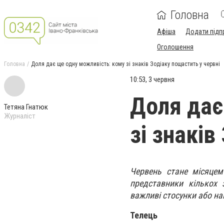
Головна
Афіша
Додати підп
Оголошення
Головна
Доля дає ще одну можливість: кому зі знаків Зодіаку пощастить у червні
10:53, 3 червня
Доля дає
Тетяна Гнатюк
Журналіст
зі знаків
Червень стане місяце
представники кількох 
важливі стосунки або на
Телець