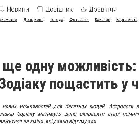
Новини
Довідник
Дозвілля
риємство
Довідкова
Погода
Фотозвіти
Вакансії
Карта міста
 ще одну можливість:
 Зодіаку пощастить у ч
м нових можливостей для багатьох людей. Астрологи 
знаків Зодіаку матимуть шанс виправити старі помилк
важитися на зміни, які давно відкладали.