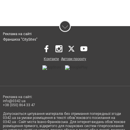
Реклама на сайті
Франшиза "CitySites"
Контакти
Автори проєкту
Реклама на сайті:
info@0342.ua
+38 (050) 864 33 47
Допускається цитування матеріалів без отримання попередньої згоди
0342.ua за умови розміщення в тексті обов'язкового посилання на
0342.ua - Сайт міста Івано-Франківська. Для інтернет-видань обов'язкове
розміщення прямого, відкритого для пошукових систем гіперпосилання
на цитовані статті не нижче другого абзацу в тексті або в якості джерела.