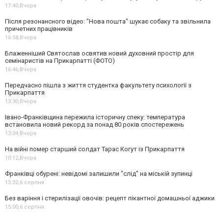
17:40,
Вчора
Після резонансного відео: "Нова пошта" шукає собаку та звільнила
причетних працівників
16:58,
Вчора
Блаженніший Святослав освятив новий духовний простір для
семінаристів на Прикарпатті (ФОТО)
16:46,
Вчора
Передчасно пішла з життя студентка факультету психології з
Прикарпаття
13:30,
Вчора
Івано-Франківщина пережила історичну спеку: температура
встановила новий рекорд за понад 80 років спостережень
13:04,
Вчора
На війні помер старший солдат Тарас Когут із Прикарпаття
10:12,
Вчора
Франківці обурені: невідомі залишили "слід" на міській зупинці
15:32,
6 серпня
Без варіння і стерилізації овочів: рецепт пікантної домашньої аджики
15:00,
6 серпня