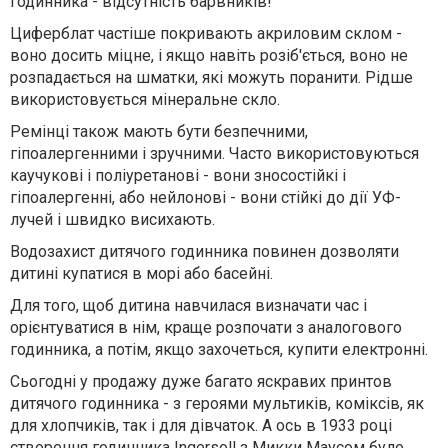
годинника - відсутність барвників!
Циферблат частіше покривають акриловим склом -
воно досить міцне, і якщо навіть розіб'ється, воно не
розпадається на шматки, які можуть поранити. Рідше
використовується мінеральне скло.
Ремінці також мають бути безпечними,
гіпоалергенними і зручними. Часто використовуються
каучукові і поліуретанові - вони зносостійкі і
гіпоалергенні, або нейлонові - вони стійкі до дії УФ-
лучей і швидко висихають.
Водозахист дитячого годинника повинен дозволяти
дитині купатися в морі або басейні.
Для того, щоб дитина навчилася визначати час і
орієнтуватися в нім, краще розпочати з аналогового
годинника, а потім, якщо захочеться, купити електронні.
Сьогодні у продажу дуже багато яскравих принтов
дитячого годинника - з героями мультиків, коміксів, як
для хлопчиків, так і для дівчаток. А ось в 1933 році
створення годинника Ingersoll з Микки Маусом було