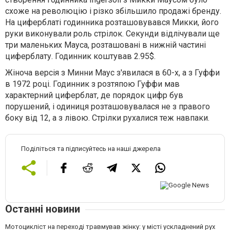
схоже на революцію і різко збільшило продажі бренду.
На циферблаті годинника розташовувався Микки, його
руки виконували роль стрілок. Секунди відлічували ще
три маленьких Мауса, розташовані в нижній частині
циферблату. Годинник коштував 2.95$.
Жіноча версія з Минни Маус з'явилася в 60-х, а з Гуффи
в 1972 році. Годинник з розтяпою Гуффи мав
характерний циферблат, де порядок цифр був
порушений, і одиниця розташовувалася не з правого
боку від 12, а з лівою. Стрілки рухалися теж навпаки.
Поділіться та підписуйтесь на наші джерела
Останні новини
Мотоцикліст на переході травмував жінку: у місті ускладнений рух