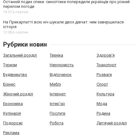
Останній подих спеки: синоптики попередили українців про різкий
перелом погоди
14:37,
6 серпня
На Прикарпатті всю ніч шукали двох дівчат: чим завершилася
історія
12:28,
6 серпня
Рубрики новин
Загальний розділ
Техніка
Здоров'я
Туризм
Нерухомість
Транспорт
Будівництво
Відпочинок
Розваги
Бізнес
Меблі
Спорт
Жіночий розділ
Інтернет
Культура
Економіка
Інтер'єр
Мода
Кулінарія
Послуги
Родина
Подорожі
Робота
Дитячий розділ
Реклама