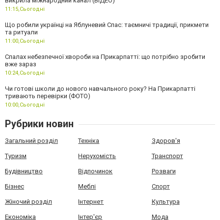
викрила міжнародний канал (ВІДЕО)
11:15,
Сьогодні
Що робили українці на Яблуневий Спас: таємничі традиції, прикмети
та ритуали
11:00,
Сьогодні
Спалах небезпечної хвороби на Прикарпатті: що потрібно зробити
вже зараз
10:24,
Сьогодні
Чи готові школи до нового навчального року? На Прикарпатті
тривають перевірки (ФОТО)
10:00,
Сьогодні
Рубрики новин
Загальний розділ
Техніка
Здоров'я
Туризм
Нерухомість
Транспорт
Будівництво
Відпочинок
Розваги
Бізнес
Меблі
Спорт
Жіночий розділ
Інтернет
Культура
Економіка
Інтер'єр
Мода