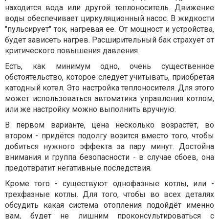
находится вода или другой теплоноситель. Движение
воды обеспечивает циркуляционный насос. В жидкости
"пульсирует" ток, нагревая ее. От мощност и устройства,
будет зависеть нагрев. Расширительный бак страхует от
критического повышения давления.
Есть, как минимум одно, очень существенное
обстоятельство, которое следует учитывать, приобретая
катодный котел. Это настройка теплоносителя. Для этого
может использоваться автоматика управления котлом,
или же настройку можно выполнить вручную.
В первом варианте, цена несколько возрастёт, во
втором - придётся подолгу возится вместо того, чтобы
добиться нужного эффекта за пару минут. Достойна
внимания и группа безопасности - в случае сбоев, она
предотвратит негативные последствия.
Кроме того - существуют однофазные котлы, или -
трехфазные котлы. Для того, чтобы во всех деталях
обсудить какая система отопления подойдёт именно
вам, будет не лишним проконсультироваться с