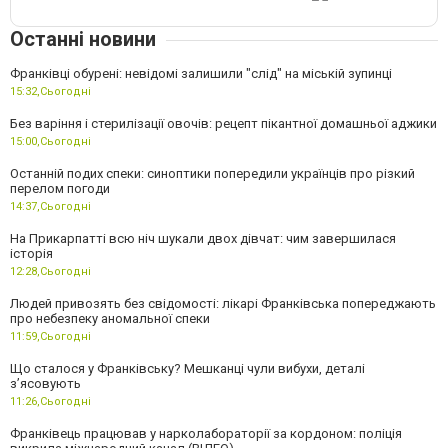
Останні новини
Франківці обурені: невідомі залишили "слід" на міській зупинці
15:32,
Сьогодні
Без варіння і стерилізації овочів: рецепт пікантної домашньої аджики
15:00,
Сьогодні
Останній подих спеки: синоптики попередили українців про різкий
перелом погоди
14:37,
Сьогодні
На Прикарпатті всю ніч шукали двох дівчат: чим завершилася
історія
12:28,
Сьогодні
Людей привозять без свідомості: лікарі Франківська попереджають
про небезпеку аномальної спеки
11:59,
Сьогодні
Що сталося у Франківську? Мешканці чули вибухи, деталі
з’ясовують
11:26,
Сьогодні
Франківець працював у нарколабораторії за кордоном: поліція