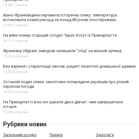
13:30,
7 серпня
Івано-Франківщина пережила історичну спеку: температура
встановила новий рекорд за понад 80 років спостережень
13:04,
7 серпня
На війні помер старший солдат Тарас Когут із Прикарпаття
10:12,
7 серпня
Франківці обурені: невідомі залишили "слід" на міській зупинці
15:32,
6 серпня
Без варіння і стерилізації овочів: рецепт пікантної домашньої аджики
15:00,
6 серпня
Останній подих спеки: синоптики попередили українців про різкий
перелом погоди
14:37,
6 серпня
На Прикарпатті всю ніч шукали двох дівчат: чим завершилася
історія
12:28,
6 серпня
Рубрики новин
Загальний розділ
Техніка
Здоров'я