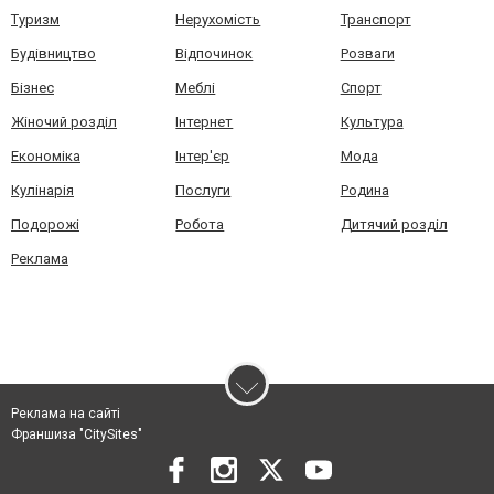
Туризм
Нерухомість
Транспорт
Будівництво
Відпочинок
Розваги
Бізнес
Меблі
Спорт
Жіночий розділ
Інтернет
Культура
Економіка
Інтер'єр
Мода
Кулінарія
Послуги
Родина
Подорожі
Робота
Дитячий розділ
Реклама
Реклама на сайті
Франшиза "CitySites"