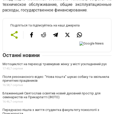
техническое обслуживание, общие эксплуатационные
расходы, государственное финансирование.
Поділіться та підписуйтесь на наші джерела
Останні новини
Мотоцикліст на переході травмував жінку: у місті ускладнений рух
17:40,
7 серпня
Після резонансного відео: "Нова пошта" шукає собаку та звільнила
причетних працівників
16:58,
7 серпня
Блаженніший Святослав освятив новий духовний простір для
семінаристів на Прикарпатті (ФОТО)
16:46,
7 серпня
Передчасно пішла з життя студентка факультету психології з
Прикарпаття