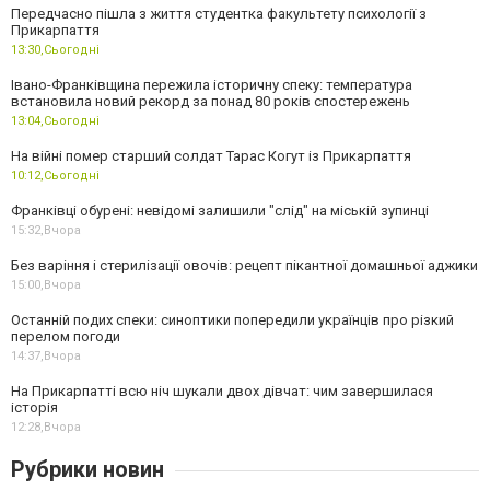
Передчасно пішла з життя студентка факультету психології з
Прикарпаття
13:30,
Сьогодні
Івано-Франківщина пережила історичну спеку: температура
встановила новий рекорд за понад 80 років спостережень
13:04,
Сьогодні
На війні помер старший солдат Тарас Когут із Прикарпаття
10:12,
Сьогодні
Франківці обурені: невідомі залишили "слід" на міській зупинці
15:32,
Вчора
Без варіння і стерилізації овочів: рецепт пікантної домашньої аджики
15:00,
Вчора
Останній подих спеки: синоптики попередили українців про різкий
перелом погоди
14:37,
Вчора
На Прикарпатті всю ніч шукали двох дівчат: чим завершилася
історія
12:28,
Вчора
Рубрики новин