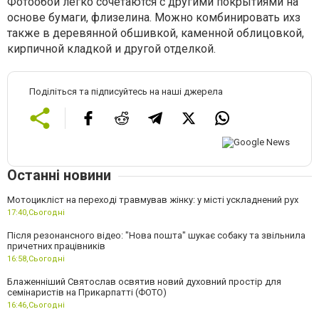
Фотообои легко сочетаются с другими покрытиями на
основе бумаги, флизелина. Можно комбинировать ихз
также в деревянной обшивкой, каменной облицовкой,
кирпичной кладкой и другой отделкой.
Поділіться та підписуйтесь на наші джерела
Останні новини
Мотоцикліст на переході травмував жінку: у місті ускладнений рух
17:40,
Сьогодні
Після резонансного відео: "Нова пошта" шукає собаку та звільнила
причетних працівників
16:58,
Сьогодні
Блаженніший Святослав освятив новий духовний простір для
семінаристів на Прикарпатті (ФОТО)
16:46,
Сьогодні