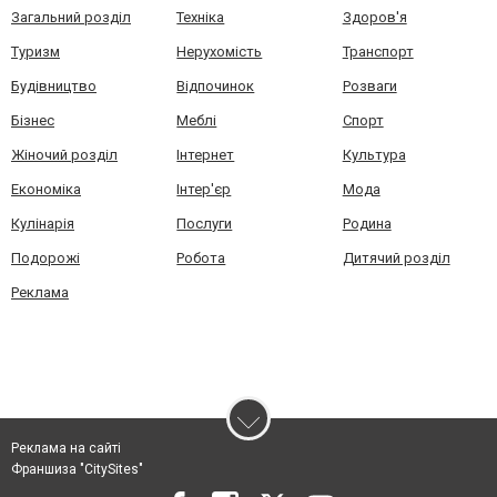
Загальний розділ
Техніка
Здоров'я
Туризм
Нерухомість
Транспорт
Будівництво
Відпочинок
Розваги
Бізнес
Меблі
Спорт
Жіночий розділ
Інтернет
Культура
Економіка
Інтер'єр
Мода
Кулінарія
Послуги
Родина
Подорожі
Робота
Дитячий розділ
Реклама
Реклама на сайті
Франшиза "CitySites"