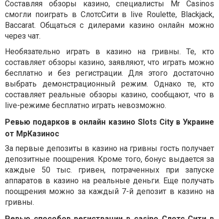
Составляя обзоры казино, специалисты Mr Casinos
смогли поиграть в СлотсСити в live Roulette, Blackjack,
Baccarat. Общаться с дилерами казино онлайн можно
через чат.
Необязательно играть в казино на гривны. Те, кто
составляет обзоры казино, заявляют, что играть можно
бесплатно и без регистрации. Для этого достаточно
выбрать демонстрационный режим. Однако те, кто
составляет реальные обзоры казино, сообщают, что в
live-режиме бесплатно играть невозможно.
Ревью подарков в онлайн казино Slots City в Украине
от МрКазинос
За первые депозиты в казино на гривны гость получает
депозитные поощрения. Кроме того, бонус выдается за
каждые 50 тыс. гривен, потраченных при запуске
аппаратов в казино на реальные деньги. Еще получать
поощрения можно за каждый 7-й депозит в казино на
гривны.
Ревью способов регистрации в casino Слотс Сити в