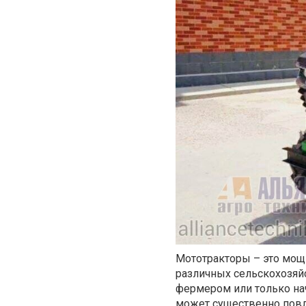
Мототракторы – это мо
различных сельскохозяйс
фермером или только на
может существенно повл