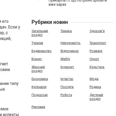
Прикарпатті: що потрібно зробити
вже зараз
 его
Рубрики новин
ач. Если у
Загальний
Техніка
Здоров'я
ер, с
розділ
раций,
Туризм
Нерухомість
Транспорт
Будівництво
Відпочинок
Розваги
Бізнес
Меблі
Спорт
гает
Жіночий
Інтернет
Культура
сами.
розділ
Економіка
Інтер'єр
Мода
ание типу
Кулінарія
Послуги
Родина
ные
Подорожі
Робота
Дитячий
розділ
Реклама
емое
ти аспекты