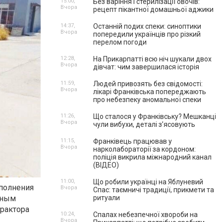
15:00,
Без варіння і стерилізації овочів:
Вчора
рецепт пікантної домашньої аджики
14:37,
Останній подих спеки: синоптики
Вчора
попередили українців про різкий
перелом погоди
12:28,
На Прикарпатті всю ніч шукали двох
Вчора
дівчат: чим завершилася історія
11:59,
Людей привозять без свідомості:
Вчора
лікарі Франківська попереджають
про небезпеку аномальної спеки
11:26,
Що сталося у Франківську? Мешканці
Вчора
чули вибухи, деталі з’ясовують
11:15,
Франківець працював у
Вчора
нарколабораторії за кордоном:
поліція викрила міжнародний канал
(ВІДЕО)
11:00,
Що робили українці на Яблуневий
полнения
Вчора
Спас: таємничі традиції, прикмети та
тным
ритуали
трактора
10:24,
Спалах небезпечної хвороби на
Вчора