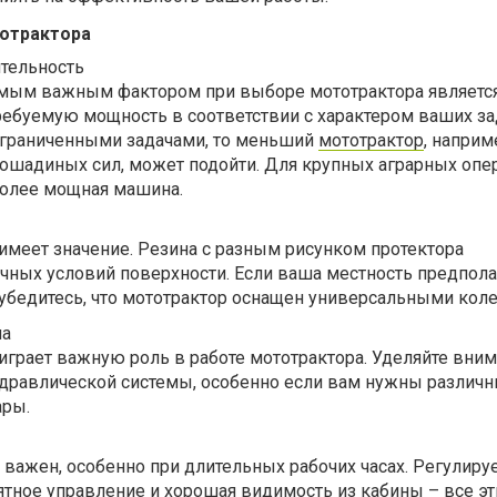
отрактора
тельность
мым важным фактором при выборе мототрактора является
ебуемую мощность в соответствии с характером ваших зад
ограниченными задачами, то меньший
мототрактор
, наприм
лошадиных сил, может подойти. Для крупных аграрных опе
более мощная машина.
имеет значение. Резина с разным рисунком протектора
чных условий поверхности. Если ваша местность предпола
убедитесь, что мототрактор оснащен универсальными коле
ма
играет важную роль в работе мототрактора. Уделяйте вним
идравлической системы, особенно если вам нужны различ
ары.
важен, особенно при длительных рабочих часах. Регулиру
ятное управление и хорошая видимость из кабины – все э