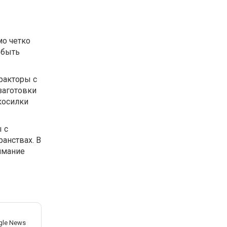
мо четко
 быть
ракторы с
заготовки
косилки
 с
анствах. В
имание