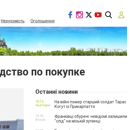
Нерухомість
Оголошення
дство по покупке
Останні новини
10:12,
На війні помер старший солдат Тарас
Сьогодні
Когут із Прикарпаття
15:32,
Франківці обурені: невідомі залишили
Вчора
"слід" на міській зупинці