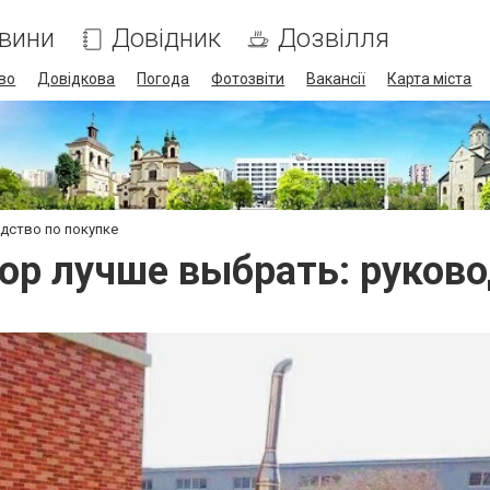
вини
Довідник
Дозвілля
во
Довідкова
Погода
Фотозвіти
Вакансії
Карта міста
дство по покупке
ор лучше выбрать: руково