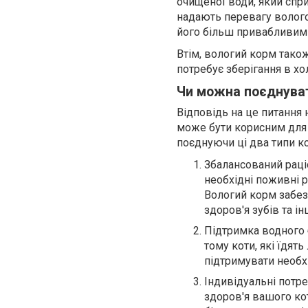
очищеної води, який сприя
надають перевагу волого
його більш привабливим
Втім, вологий корм також
потребує зберігання в хо
Чи можна поєднуват
Відповідь на це питання 
може бути корисним для к
поєднуючи ці два типи к
Збалансований раці
необхідні поживні 
Вологий корм забез
здоров'я зубів та ін
Підтримка водного 
тому коти, які їдят
підтримувати необхі
Індивідуальні потр
здоров'я вашого кот