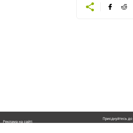
Приєднуйтесь до 
Реклама на сайті
Франшиза "CitySites"
Контакти
Автори