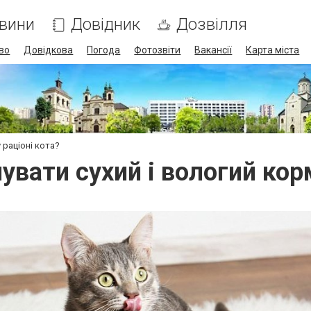
вини
Довідник
Дозвілля
во
Довідкова
Погода
Фотозвіти
Вакансії
Карта міста
 раціоні кота?
вати сухий і вологий корм