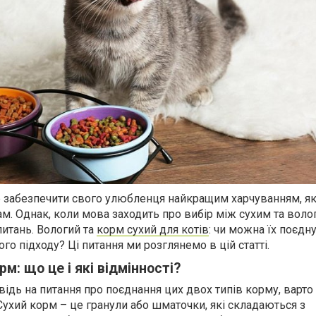
 забезпечити свого улюбленця найкращим харчуванням, як
ам. Однак, коли мова заходить про вибір між сухим та вол
питань. Вологий та
корм сухий для котів
: чи можна їх поєдну
го підходу? Ці питання ми розглянемо в цій статті.
м: що це і які відмінності?
відь на питання про поєднання цих двох типів корму, варто
. Сухий корм – це гранули або шматочки, які складаються з