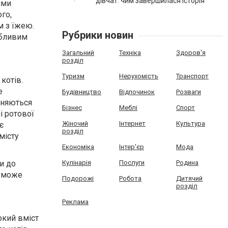
дівчат: чим завершилася історія
ими
го,
м з їжею.
Рубрики новин
абливим
Загальний
Техніка
Здоров'я
розділ
Туризм
Нерухомість
Транспорт
котів.
е
Будівництво
Відпочинок
Розваги
зняються
Бізнес
Меблі
Спорт
і ротової
Жіночий
Інтернет
Культура
є
розділ
місту
Економіка
Інтер'єр
Мода
Кулінарія
Послуги
Родина
и до
е може
Подорожі
Робота
Дитячий
розділ
Реклама
окий вміст