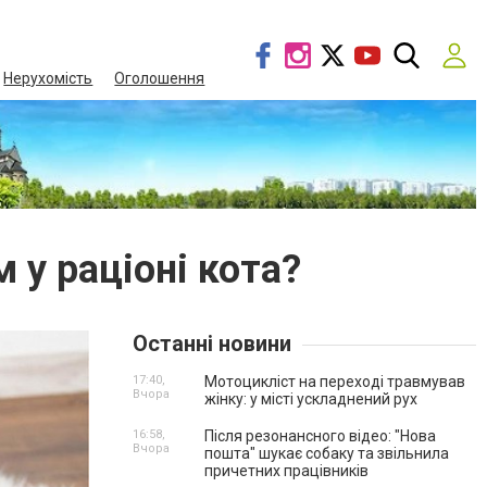
Нерухомість
Оголошення
 у раціоні кота?
Останні новини
17:40,
Мотоцикліст на переході травмував
Вчора
жінку: у місті ускладнений рух
16:58,
Після резонансного відео: "Нова
Вчора
пошта" шукає собаку та звільнила
причетних працівників