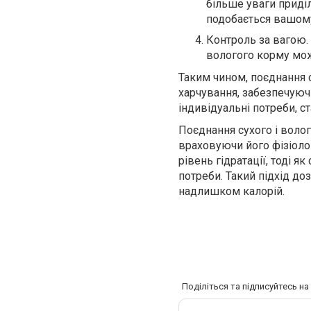
більше уваги приділ
подобається вашом
Контроль за вагою.
вологого корму мож
Таким чином, поєднання с
харчування, забезпечую
індивідуальні потреби, с
Поєднання сухого і воло
враховуючи його фізіоло
рівень гідратації, тоді я
потреби. Такий підхід до
надлишком калорій.
Поділіться та підписуйтесь н