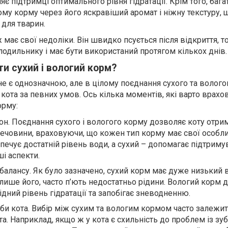
є підтримці оптимального рівня гідратації. Крім того, бага
му корму через його яскравіший аромат і ніжну текстуру, 
 для тварин.
 має свої недоліки. Він швидко псується після відкриття, т
лодильнику і має бути використаний протягом кількох днів.
и сухий і вологий корм?
не є однозначною, але в цілому поєднання сухого та волог
ота за певних умов. Ось кілька моментів, які варто врахо
орму:
он. Поєднання сухого і вологого корму дозволяє коту отрим
речовини, враховуючи, що кожен тип корму має свої особли
печує достатній рівень води, а сухий – допомагає підтриму
ші аспекти.
балансу. Як було зазначено, сухий корм має дуже низький в
ь лише його, часто п’ють недостатньо рідини. Вологий корм 
дний рівень гідратації та запобігає зневодненню.
еби кота. Вибір між сухим та вологим кормом часто залежит
а. Наприклад, якщо ж у кота є схильність до проблем із зу