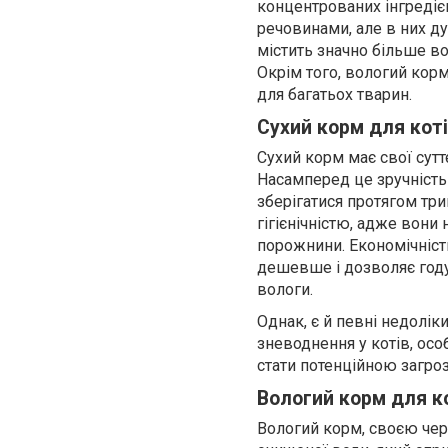
концентрованих інгредіє
речовинами, але в них ду
містить значно більше в
Окрім того, вологий кор
для багатьох тварин.
Сухий корм для коті
Сухий корм має свої сутт
Насамперед це зручність 
зберігатися протягом три
гігієнічністю, адже вони 
порожнини. Економічніст
дешевше і дозволяє год
вологи.
Однак, є й певні недолі
зневоднення у котів, ос
стати потенційною загроз
Вологий корм для ко
Вологий корм, своєю черг