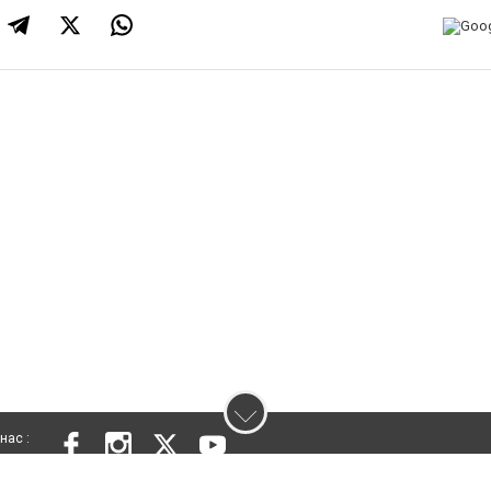
нас :
 проєкту