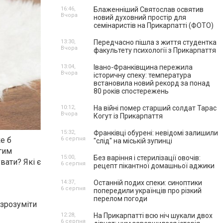
16:46,
Блаженніший Святослав освятив
Вчора
новий духовний простір для
семінаристів на Прикарпатті (ФОТО)
13:30,
Передчасно пішла з життя студентка
Вчора
факультету психології з Прикарпаття
13:04,
Івано-Франківщина пережила
Вчора
історичну спеку: температура
встановила новий рекорд за понад
80 років спостережень
10:12,
На війні помер старший солдат Тарас
Вчора
Когут із Прикарпаття
15:32,
Франківці обурені: невідомі залишили
6 серпня
е б
"слід" на міській зупинці
огим
15:00,
Без варіння і стерилізації овочів:
вати? Які є
6 серпня
рецепт пікантної домашньої аджики
14:37,
Останній подих спеки: синоптики
6 серпня
попередили українців про різкий
перелом погоди
 зрозуміти
12:28,
На Прикарпатті всю ніч шукали двох
6 серпня