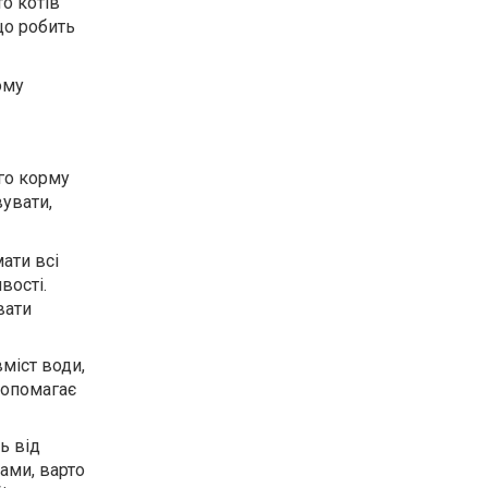
то котів
що робить
ому
ого корму
вувати,
ати всі
вості.
вати
міст води,
допомагає
ь від
бами, варто