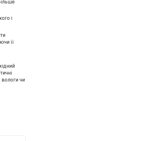
більше
ого і
ати
ючи її
хідний
етичні
м вологи чи