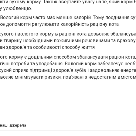
яти сухому корму. Також звертайте увагу на те, який корм 
у улюбленцю.
 Вологий корм часто має менше калорій. Тому поєднання сух
е допомогти регулювати калорійність раціону кота.
ухого і вологого корму в раціоні кота дозволяє збалансув
чи тварину необхідними поживними речовинами та врахову
тан здоров’я та особливості способу життя.
гого корму є доцільним способом збалансувати раціон кота,
гічні потреби та уподобання. Вологий корм забезпечує необ
к сухий сприяє підтримці здоров’я зубів і задовольняє енерг
зволяє мінімізувати ризики, пов’язані з недостатнім вмісто
а наші джерела