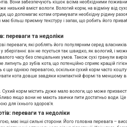
нтів. Вони забезпечують кішок всіма необхідними поживн
же низький вміст вологи. Вологий корм, на відміну від сухо
оди, що допомагає котам отримувати необхідну рідину разо
м має більш приємну текстуру і запах, що робить його прив
в: переваги та недоліки
єві переваги, які роблять його популярним серед власників 
у зберіганні: він не псується так швидко, як вологий, і мож
валого часу без спеціальних умов. Також сухі гранули вирі
не липнуть до зубів кота, що потенційно сприяє кращій гігієн
ь є ще однією перевагою, оскільки сухий корм часто кошту
увати кота довше завдяки компактній формі та меншому в
ки. Сухий корм містить дуже мало вологи, що може призвест
обливо якщо вони не мають звички пити достатньо води. Ц
ою для їхнього здоров’я.
тів: переваги та недоліки
ою, має інші сильні сторони. Його головна перевага – вис